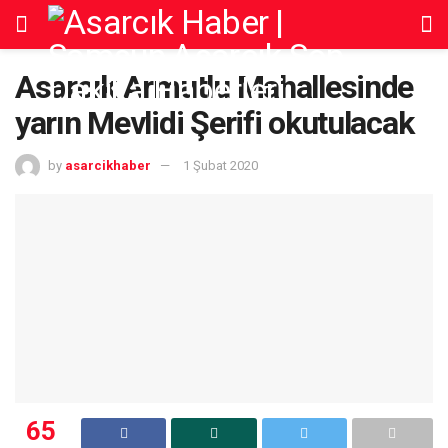
Asarcık Armutlu Mahallesinde
yarın Mevlidi Şerifi okutulacak
by
asarcikhaber
1 Şubat 2020
65