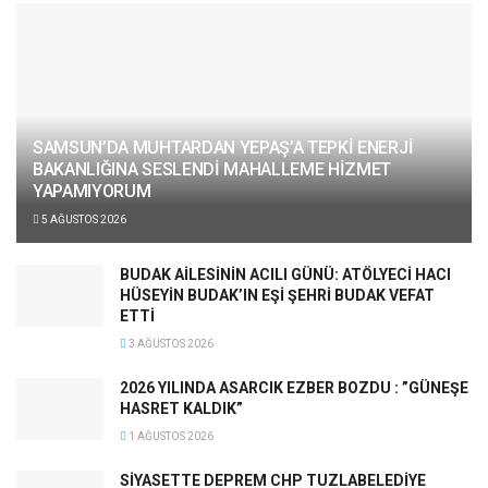
SAMSUN’DA MUHTARDAN YEPAŞ’A TEPKİ ENERJİ
BAKANLIĞINA SESLENDİ MAHALLEME HİZMET
YAPAMIYORUM
5 AĞUSTOS 2026
BUDAK AİLESİNİN ACILI GÜNÜ: ATÖLYECİ HACI
HÜSEYİN BUDAK’IN EŞİ ŞEHRİ BUDAK VEFAT
ETTİ
3 AĞUSTOS 2026
2026 YILINDA ASARCIK EZBER BOZDU : ”GÜNEŞE
HASRET KALDIK”
1 AĞUSTOS 2026
SİYASETTE DEPREM CHP TUZLABELEDİYE