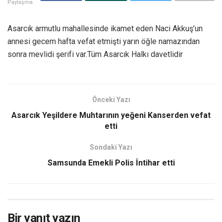
Paylaşma
Asarcık armutlu mahallesinde ikamet eden Naci Akkuş’un
annesi gecem hafta vefat etmişti yarın öğle namazından
sonra mevlidi şerifi var.Tüm Asarcık Halkı davetlidir
Önceki Yazı
Asarcık Yeşildere Muhtarının yeğeni Kanserden vefat
etti
Sondaki Yazı
Samsunda Emekli Polis İntihar etti
Bir yanıt yazın