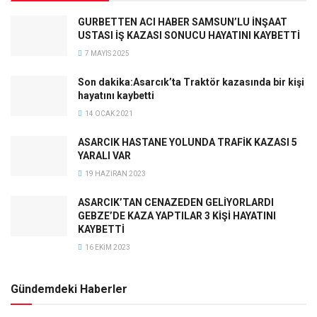
GURBETTEN ACI HABER SAMSUN’LU İNŞAAT
USTASI İŞ KAZASI SONUCU HAYATINI KAYBETTİ
7 MAYIS 2025
Son dakika:Asarcık’ta Traktör kazasında bir kişi
hayatını kaybetti
14 OCAK 2021
ASARCIK HASTANE YOLUNDA TRAFİK KAZASI 5
YARALI VAR
19 HAZIRAN 2023
ASARCIK’TAN CENAZEDEN GELİYORLARDI
GEBZE’DE KAZA YAPTILAR 3 KİŞİ HAYATINI
KAYBETTİ
16 EKIM 2023
Gündemdeki Haberler