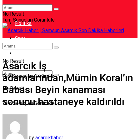
Ekonomi
No Result
Tüm Sonuçları Görüntüle
Politika
Spor
Video
No Result
Asarcık İş
adamlarından,Mümin Koral’ın
Tüm Sonuçları Görüntüle
Babası Beyin kanaması
No Result
sonucu hastaneye kaldırıldı
Tüm Sonuçları Görüntüle
by
asarcikhaber