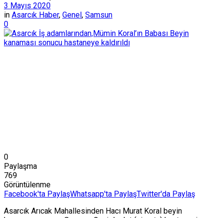
3 Mayıs 2020
in
Asarcık Haber
,
Genel
,
Samsun
0
0
Paylaşma
769
Görüntülenme
Facebook'ta Paylaş
Whatsapp'ta Paylaş
Twitter'da Paylaş
Asarcık Arıcak Mahallesinden Hacı Murat Koral beyin