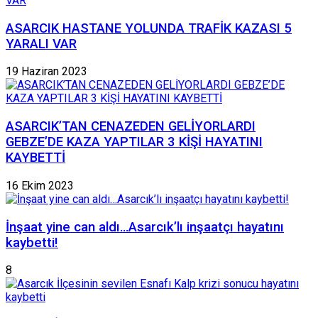
ASARCIK HASTANE YOLUNDA TRAFİK KAZASI 5
YARALI VAR
19 Haziran 2023
ASARCIK’TAN CENAZEDEN GELİYORLARDI
GEBZE’DE KAZA YAPTILAR 3 KİŞİ HAYATINI
KAYBETTİ
16 Ekim 2023
İnşaat yine can aldı…Asarcık’lı inşaatçı hayatını
kaybetti!
8