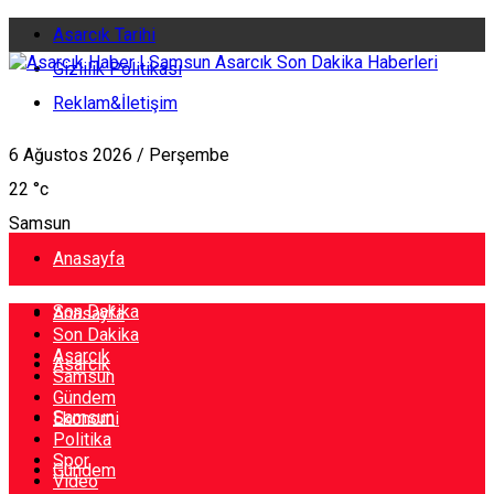
Asarcık Tarihi
Gizlilik Politikası
Reklam&İletişim
6 Ağustos 2026 / Perşembe
22
°c
Samsun
Anasayfa
Son Dakika
Anasayfa
Son Dakika
Asarcık
Asarcık
Samsun
Gündem
Samsun
Ekonomi
Politika
Spor
Gündem
Video