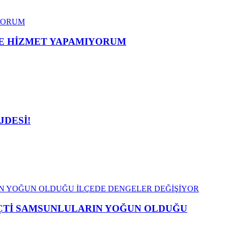
ME HİZMET YAPAMIYORUM
JDESİ!
EÇTİ SAMSUNLULARIN YOĞUN OLDUĞU