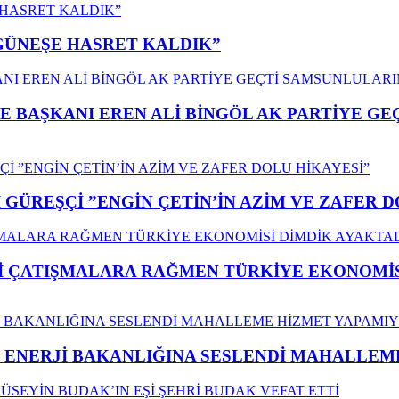
”GÜNEŞE HASRET KALDIK”
E BAŞKANI EREN ALİ BİNGÖL AK PARTİYE G
GÜREŞÇİ ”ENGİN ÇETİN’İN AZİM VE ZAFER D
ÇATIŞMALARA RAĞMEN TÜRKİYE EKONOMİSİ
İ ENERJİ BAKANLIĞINA SESLENDİ MAHALLE