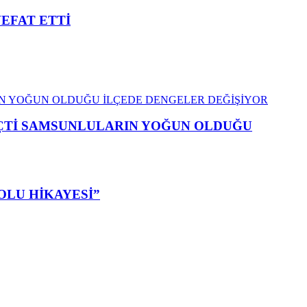
VEFAT ETTİ
EÇTİ SAMSUNLULARIN YOĞUN OLDUĞU
OLU HİKAYESİ”