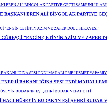
E BAŞKANI EREN ALİ BİNGÖL AK PARTİYE G
GÜREŞÇİ ”ENGİN ÇETİN’İN AZİM VE ZAFER D
İ ENERJİ BAKANLIĞINA SESLENDİ MAHALLE
İ HACI HÜSEYİN BUDAK’IN EŞİ ŞEHRİ BUDAK 