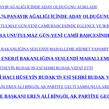
,76.PANAYIR AĞALIĞI İÇİNDE ADAY OLDUĞUNU
A UNUTULMAZ GÜN:YENİ CAMİİ BAHÇESİNDE
İ ENERJİ BAKANLIĞINA SESLENDİ MAHALLE
İ HACI HÜSEYİN BUDAK’IN EŞİ ŞEHRİ BUDAK 
E BAŞKANI EREN ALİ BİNGÖL AK PARTİYE G