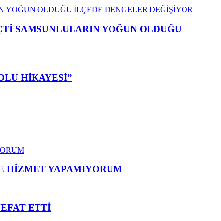
EÇTİ SAMSUNLULARIN YOĞUN OLDUĞU
OLU HİKAYESİ”
ME HİZMET YAPAMIYORUM
VEFAT ETTİ