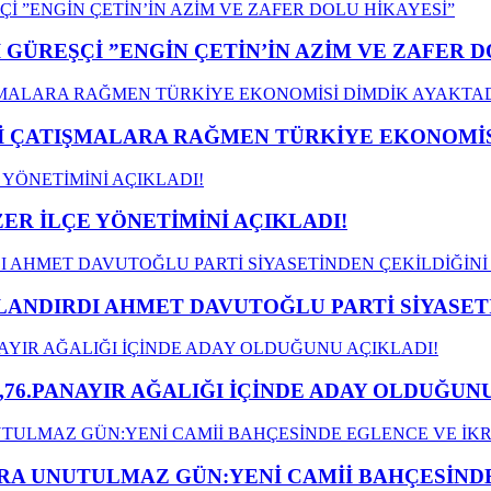
GÜREŞÇİ ”ENGİN ÇETİN’İN AZİM VE ZAFER D
ÇATIŞMALARA RAĞMEN TÜRKİYE EKONOMİSİ
ER İLÇE YÖNETİMİNİ AÇIKLADI!
LANDIRDI AHMET DAVUTOĞLU PARTİ SİYASET
,76.PANAYIR AĞALIĞI İÇİNDE ADAY OLDUĞUNU
A UNUTULMAZ GÜN:YENİ CAMİİ BAHÇESİNDE