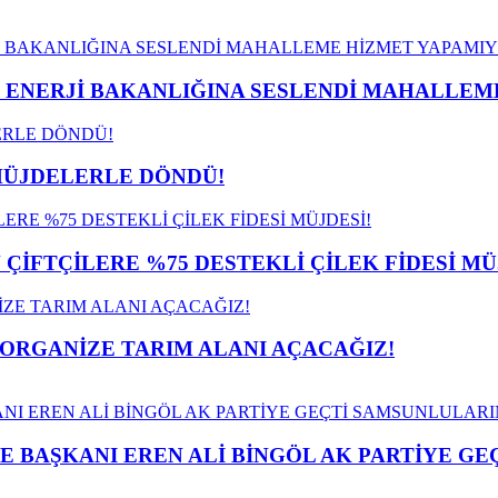
İ ENERJİ BAKANLIĞINA SESLENDİ MAHALLE
MÜJDELERLE DÖNDÜ!
İFTÇİLERE %75 DESTEKLİ ÇİLEK FİDESİ MÜ
 ORGANİZE TARIM ALANI AÇACAĞIZ!
E BAŞKANI EREN ALİ BİNGÖL AK PARTİYE G