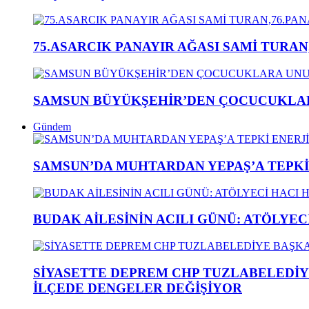
75.ASARCIK PANAYIR AĞASI SAMİ TURAN
SAMSUN BÜYÜKŞEHİR’DEN ÇOCUCUKLAR
Gündem
SAMSUN’DA MUHTARDAN YEPAŞ’A TEPK
BUDAK AİLESİNİN ACILI GÜNÜ: ATÖLYEC
SİYASETTE DEPREM CHP TUZLABELEDİY
İLÇEDE DENGELER DEĞİŞİYOR