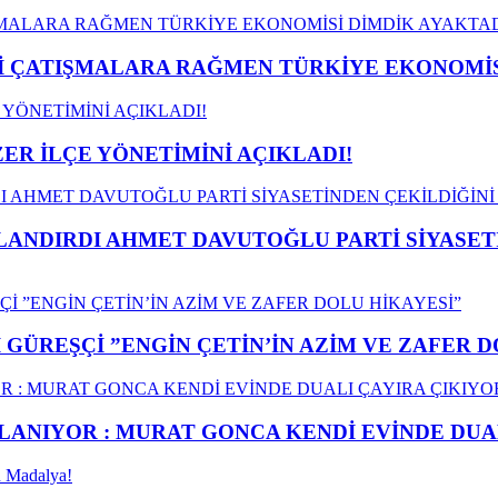
ÇATIŞMALARA RAĞMEN TÜRKİYE EKONOMİSİ
ER İLÇE YÖNETİMİNİ AÇIKLADI!
LANDIRDI AHMET DAVUTOĞLU PARTİ SİYASET
GÜREŞÇİ ”ENGİN ÇETİN’İN AZİM VE ZAFER D
ANIYOR : MURAT GONCA KENDİ EVİNDE DUAL