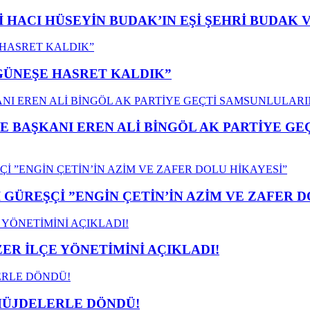
İ HACI HÜSEYİN BUDAK’IN EŞİ ŞEHRİ BUDAK 
”GÜNEŞE HASRET KALDIK”
E BAŞKANI EREN ALİ BİNGÖL AK PARTİYE G
GÜREŞÇİ ”ENGİN ÇETİN’İN AZİM VE ZAFER D
ER İLÇE YÖNETİMİNİ AÇIKLADI!
MÜJDELERLE DÖNDÜ!