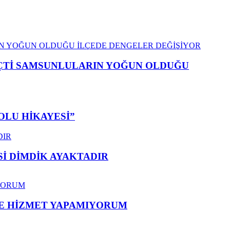
EÇTİ SAMSUNLULARIN YOĞUN OLDUĞU
OLU HİKAYESİ”
 DİMDİK AYAKTADIR
ME HİZMET YAPAMIYORUM