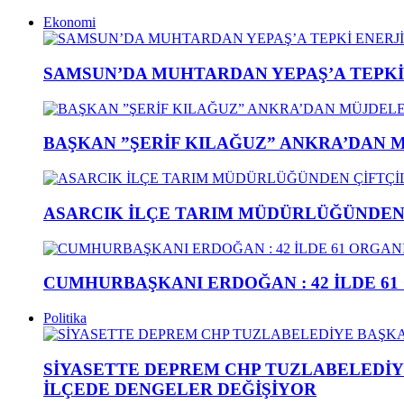
Ekonomi
SAMSUN’DA MUHTARDAN YEPAŞ’A TEPK
BAŞKAN ”ŞERİF KILAĞUZ” ANKRA’DAN 
ASARCIK İLÇE TARIM MÜDÜRLÜĞÜNDEN Ç
CUMHURBAŞKANI ERDOĞAN : 42 İLDE 61
Politika
SİYASETTE DEPREM CHP TUZLABELEDİY
İLÇEDE DENGELER DEĞİŞİYOR