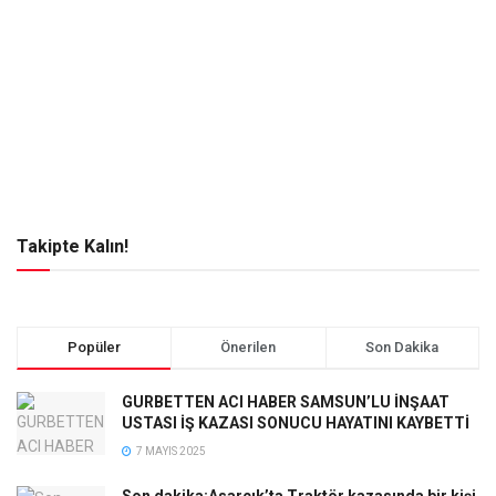
Takipte Kalın!
Popüler
Önerilen
Son Dakika
GURBETTEN ACI HABER SAMSUN’LU İNŞAAT
USTASI İŞ KAZASI SONUCU HAYATINI KAYBETTİ
7 MAYIS 2025
Son dakika:Asarcık’ta Traktör kazasında bir kişi