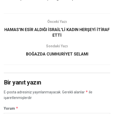
Önceki Yazı
HAMAS'IN ESİR ALDIĞI İSRAİL'Lİ KADIN HERŞEYİ İTİRAF
ETTİ
Sondaki Yazı
BOĞAZDA CUMHURİYET SELAMI
Bir yanıt yazın
*
E-posta adresiniz yayınlanmayacak.
Gerekli alanlar
ile
işaretlenmişlerdir
*
Yorum