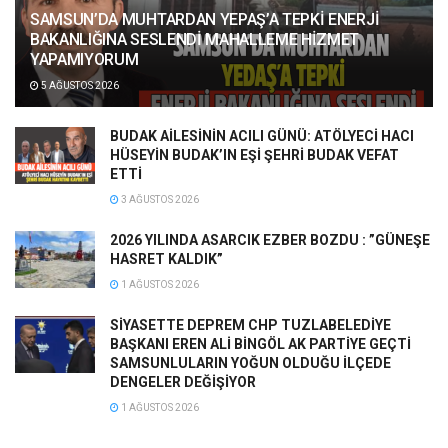
SAMSUN’DA MUHTARDAN YEPAŞ’A TEPKİ ENERJİ
BAKANLIĞINA SESLENDİ MAHALLEME HİZMET
YAPAMIYORUM
5 AĞUSTOS 2026
BUDAK AİLESİNİN ACILI GÜNÜ: ATÖLYECİ HACI
HÜSEYİN BUDAK’IN EŞİ ŞEHRİ BUDAK VEFAT
ETTİ
3 AĞUSTOS 2026
2026 YILINDA ASARCIK EZBER BOZDU : ”GÜNEŞE
HASRET KALDIK”
1 AĞUSTOS 2026
SİYASETTE DEPREM CHP TUZLABELEDİYE
BAŞKANI EREN ALİ BİNGÖL AK PARTİYE GEÇTİ
SAMSUNLULARIN YOĞUN OLDUĞU İLÇEDE
DENGELER DEĞİŞİYOR
1 AĞUSTOS 2026