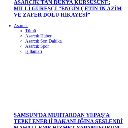
ASARCIK’TAN DÜNYA KÜRSÜSÜNE:
MİLLİ GÜREŞÇİ ”ENGİN ÇETİN’İN AZİM
VE ZAFER DOLU HİKAYESİ”
Asarcık
Tümü
Asarcık Haber
Asarcık Son Dakika
Asarcık Spor
İş İlanları
SAMSUN’DA MUHTARDAN YEPAŞ’A
TEPKİ ENERJİ BAKANLIĞINA SESLENDİ
MAHALLEME HİZMET YAPAMIYORUM