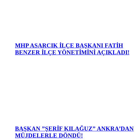
MHP ASARCIK İLÇE BAŞKANI FATİH
BENZER İLÇE YÖNETİMİNİ AÇIKLADI!
BAŞKAN ”ŞERİF KILAĞUZ” ANKRA’DAN
MÜJDELERLE DÖNDÜ!