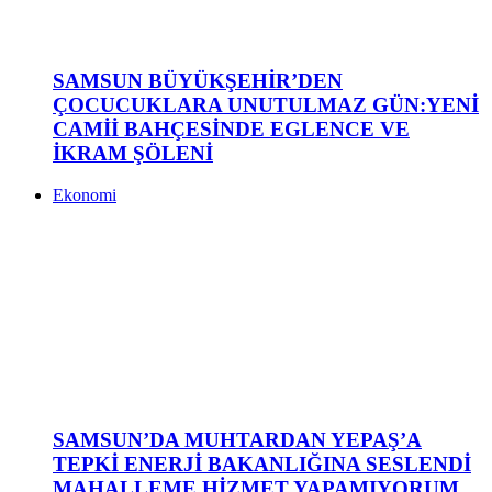
SAMSUN BÜYÜKŞEHİR’DEN
ÇOCUCUKLARA UNUTULMAZ GÜN:YENİ
CAMİİ BAHÇESİNDE EGLENCE VE
İKRAM ŞÖLENİ
Ekonomi
SAMSUN’DA MUHTARDAN YEPAŞ’A
TEPKİ ENERJİ BAKANLIĞINA SESLENDİ
MAHALLEME HİZMET YAPAMIYORUM