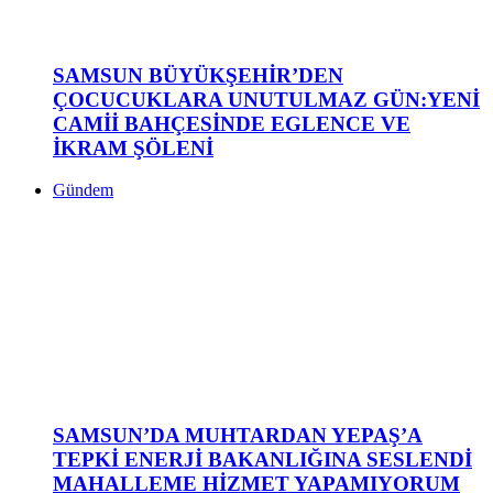
SAMSUN BÜYÜKŞEHİR’DEN
ÇOCUCUKLARA UNUTULMAZ GÜN:YENİ
CAMİİ BAHÇESİNDE EGLENCE VE
İKRAM ŞÖLENİ
Gündem
SAMSUN’DA MUHTARDAN YEPAŞ’A
TEPKİ ENERJİ BAKANLIĞINA SESLENDİ
MAHALLEME HİZMET YAPAMIYORUM