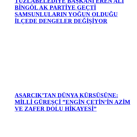
TUZLABELEDİYE BAŞKANI EREN ALİ
BİNGÖL AK PARTİYE GEÇTİ
SAMSUNLULARIN YOĞUN OLDUĞU
İLÇEDE DENGELER DEĞİŞİYOR
ASARCIK’TAN DÜNYA KÜRSÜSÜNE:
MİLLİ GÜREŞÇİ ”ENGİN ÇETİN’İN AZİM
VE ZAFER DOLU HİKAYESİ”