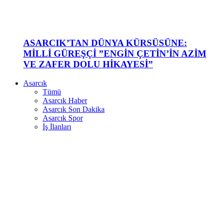
ASARCIK’TAN DÜNYA KÜRSÜSÜNE:
MİLLİ GÜREŞÇİ ”ENGİN ÇETİN’İN AZİM
VE ZAFER DOLU HİKAYESİ”
Asarcık
Tümü
Asarcık Haber
Asarcık Son Dakika
Asarcık Spor
İş İlanları