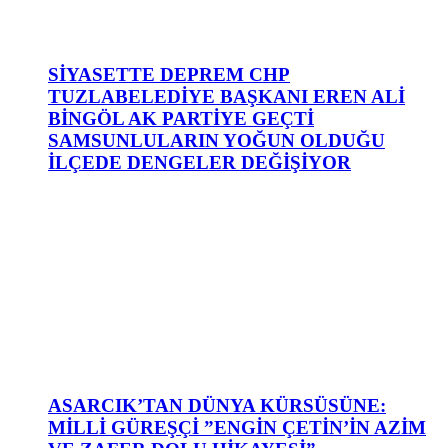
SİYASETTE DEPREM CHP
TUZLABELEDİYE BAŞKANI EREN ALİ
BİNGÖL AK PARTİYE GEÇTİ
SAMSUNLULARIN YOĞUN OLDUĞU
İLÇEDE DENGELER DEĞİŞİYOR
ASARCIK’TAN DÜNYA KÜRSÜSÜNE:
MİLLİ GÜREŞÇİ ”ENGİN ÇETİN’İN AZİM