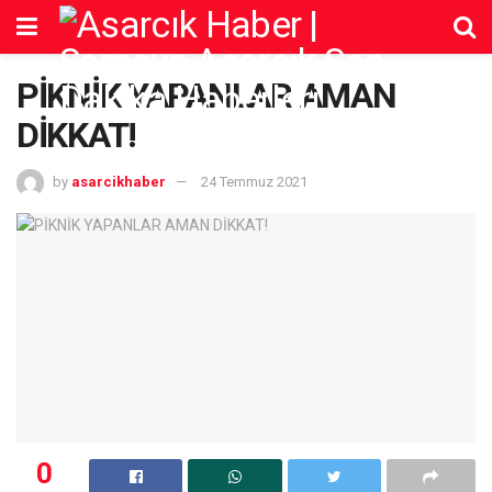
PİKNİK YAPANLAR AMAN
DİKKAT!
by
asarcikhaber
24 Temmuz 2021
0