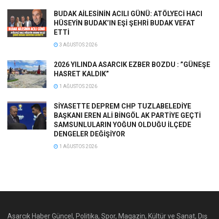
BUDAK AİLESİNİN ACILI GÜNÜ: ATÖLYECİ HACI
HÜSEYİN BUDAK’IN EŞİ ŞEHRİ BUDAK VEFAT
ETTİ
3 AĞUSTOS 2026
2026 YILINDA ASARCIK EZBER BOZDU : ”GÜNEŞE
HASRET KALDIK”
1 AĞUSTOS 2026
SİYASETTE DEPREM CHP TUZLABELEDİYE
BAŞKANI EREN ALİ BİNGÖL AK PARTİYE GEÇTİ
SAMSUNLULARIN YOĞUN OLDUĞU İLÇEDE
DENGELER DEĞİŞİYOR
1 AĞUSTOS 2026
Asarcık Haber Güncel, Politika, Spor, Magazin, Kültür ve Sanat, Dış