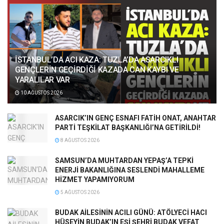
İSTANBUL’DA ACI KAZA: TUZLA’DA ASARCIKLI
GENÇLERİN GEÇİRDİĞİ KAZADA CAN KAYBI VE
YARALILAR VAR
10 AĞUSTOS 2026
ASARCIK’IN GENÇ ESNAFI FATİH ONAT, ANAHTAR
PARTİ TEŞKİLAT BAŞKANLIĞI’NA GETİRİLDİ!
8 AĞUSTOS 2026
SAMSUN’DA MUHTARDAN YEPAŞ’A TEPKİ
ENERJİ BAKANLIĞINA SESLENDİ MAHALLEME
HİZMET YAPAMIYORUM
5 AĞUSTOS 2026
BUDAK AİLESİNİN ACILI GÜNÜ: ATÖLYECİ HACI
HÜSEYİN BUDAK’IN EŞİ ŞEHRİ BUDAK VEFAT