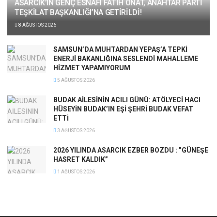
ASARCIK’IN GENÇ ESNAFI FATİH ONAT, ANAHTAR PARTİ
TEŞKİLAT BAŞKANLIĞI’NA GETİRİLDİ!
8 AĞUSTOS 2026
SAMSUN’DA MUHTARDAN YEPAŞ’A TEPKİ
ENERJİ BAKANLIĞINA SESLENDİ MAHALLEME
HİZMET YAPAMIYORUM
5 AĞUSTOS 2026
BUDAK AİLESİNİN ACILI GÜNÜ: ATÖLYECİ HACI
HÜSEYİN BUDAK’IN EŞİ ŞEHRİ BUDAK VEFAT
ETTİ
3 AĞUSTOS 2026
2026 YILINDA ASARCIK EZBER BOZDU : ”GÜNEŞE
HASRET KALDIK”
1 AĞUSTOS 2026