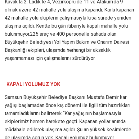
Kavak’ta 2, Ladik’te 4, Vezirköprü’de 11 ve Atakum’da 9
olmak üzere 42 mahalle yolu ulaşıma kapandı. Karla kapanan
42 mahalle yolu ekiplerin çalışmasıyla kısa sürede yeniden
ulaşıma açıldı. Kentte bu gün itibariyle kapalı mahalle yolu
bulunmuyor.225 araç ve 400 personelle sahada olan
Büyükşehir Belediyesi Yol Yapım Bakım ve Onarım Dairesi
Başkanlığı ekipleri, ulaşımda herhangi bir aksaklık
yaşanmaması için çalışmalarını sürdürüyor.
KAPALI YOLUMUZ YOK
Samsun Büyükşehir Belediye Başkanı Mustafa Demir kar
yağışı başlamadan önce kış dönemi ile ilgili tüm hazırlıkları
tamamladıklarını belirterek “Kar yağışının başlamasıyla
ekiplerimiz hemen harekete geçti. Kapanan yollar anında
müdahale edilerek ulaşıma açıldı. Şu an yüksek kesimlerde
de ulaşımda sorun yok. Kapalı yolumuz bulunmuyor.