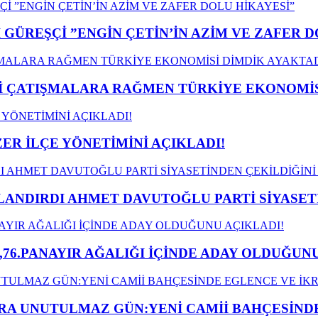
GÜREŞÇİ ”ENGİN ÇETİN’İN AZİM VE ZAFER D
ÇATIŞMALARA RAĞMEN TÜRKİYE EKONOMİSİ
ER İLÇE YÖNETİMİNİ AÇIKLADI!
LANDIRDI AHMET DAVUTOĞLU PARTİ SİYASET
,76.PANAYIR AĞALIĞI İÇİNDE ADAY OLDUĞUNU
A UNUTULMAZ GÜN:YENİ CAMİİ BAHÇESİNDE