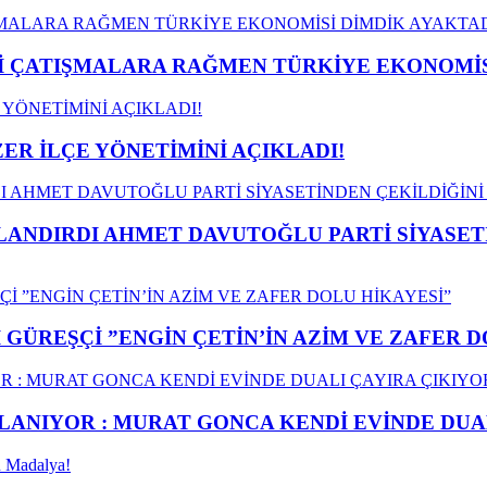
ÇATIŞMALARA RAĞMEN TÜRKİYE EKONOMİSİ
ER İLÇE YÖNETİMİNİ AÇIKLADI!
LANDIRDI AHMET DAVUTOĞLU PARTİ SİYASET
GÜREŞÇİ ”ENGİN ÇETİN’İN AZİM VE ZAFER D
ANIYOR : MURAT GONCA KENDİ EVİNDE DUAL