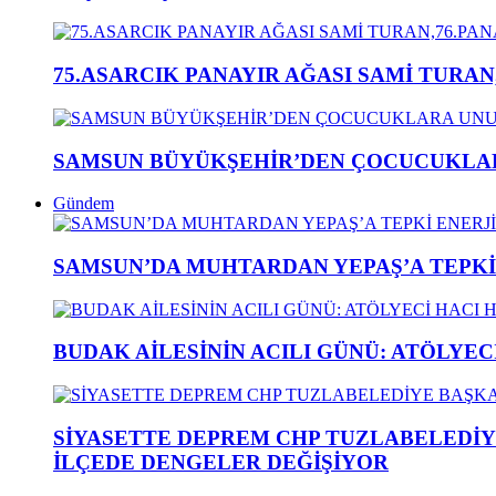
75.ASARCIK PANAYIR AĞASI SAMİ TURAN
SAMSUN BÜYÜKŞEHİR’DEN ÇOCUCUKLAR
Gündem
SAMSUN’DA MUHTARDAN YEPAŞ’A TEPK
BUDAK AİLESİNİN ACILI GÜNÜ: ATÖLYEC
SİYASETTE DEPREM CHP TUZLABELEDİY
İLÇEDE DENGELER DEĞİŞİYOR