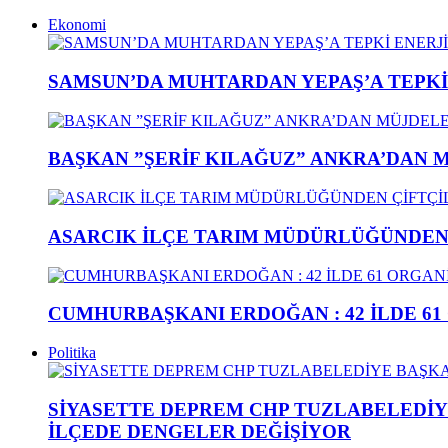
Ekonomi
SAMSUN’DA MUHTARDAN YEPAŞ’A TEPK
BAŞKAN ”ŞERİF KILAĞUZ” ANKRA’DAN 
ASARCIK İLÇE TARIM MÜDÜRLÜĞÜNDEN Ç
CUMHURBAŞKANI ERDOĞAN : 42 İLDE 61
Politika
SİYASETTE DEPREM CHP TUZLABELEDİY
İLÇEDE DENGELER DEĞİŞİYOR