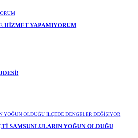
ME HİZMET YAPAMIYORUM
JDESİ!
EÇTİ SAMSUNLULARIN YOĞUN OLDUĞU