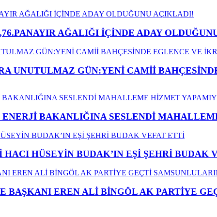
,76.PANAYIR AĞALIĞI İÇİNDE ADAY OLDUĞUNU
A UNUTULMAZ GÜN:YENİ CAMİİ BAHÇESİNDE
İ ENERJİ BAKANLIĞINA SESLENDİ MAHALLE
İ HACI HÜSEYİN BUDAK’IN EŞİ ŞEHRİ BUDAK 
E BAŞKANI EREN ALİ BİNGÖL AK PARTİYE G