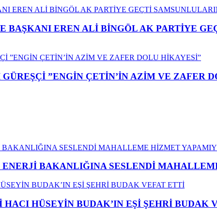
E BAŞKANI EREN ALİ BİNGÖL AK PARTİYE G
GÜREŞÇİ ”ENGİN ÇETİN’İN AZİM VE ZAFER D
İ ENERJİ BAKANLIĞINA SESLENDİ MAHALLE
İ HACI HÜSEYİN BUDAK’IN EŞİ ŞEHRİ BUDAK 