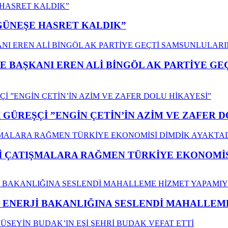
”GÜNEŞE HASRET KALDIK”
E BAŞKANI EREN ALİ BİNGÖL AK PARTİYE G
GÜREŞÇİ ”ENGİN ÇETİN’İN AZİM VE ZAFER D
ÇATIŞMALARA RAĞMEN TÜRKİYE EKONOMİSİ
İ ENERJİ BAKANLIĞINA SESLENDİ MAHALLE