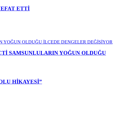
VEFAT ETTİ
EÇTİ SAMSUNLULARIN YOĞUN OLDUĞU
OLU HİKAYESİ”