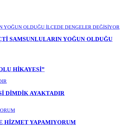
EÇTİ SAMSUNLULARIN YOĞUN OLDUĞU
OLU HİKAYESİ”
 DİMDİK AYAKTADIR
ME HİZMET YAPAMIYORUM