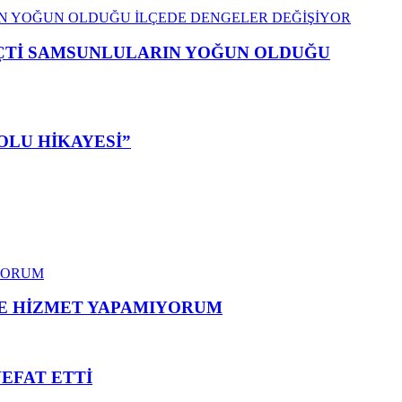
EÇTİ SAMSUNLULARIN YOĞUN OLDUĞU
OLU HİKAYESİ”
ME HİZMET YAPAMIYORUM
VEFAT ETTİ