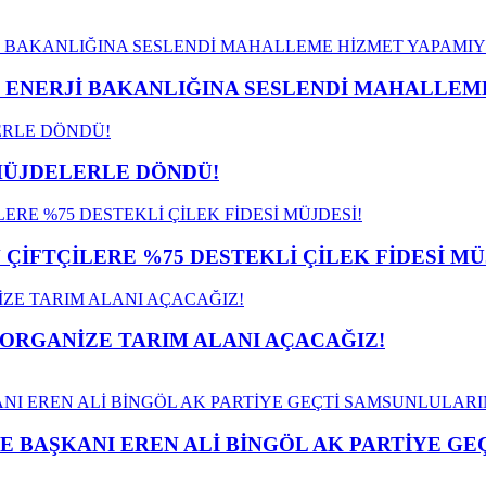
İ ENERJİ BAKANLIĞINA SESLENDİ MAHALLE
MÜJDELERLE DÖNDÜ!
İFTÇİLERE %75 DESTEKLİ ÇİLEK FİDESİ MÜ
 ORGANİZE TARIM ALANI AÇACAĞIZ!
E BAŞKANI EREN ALİ BİNGÖL AK PARTİYE G