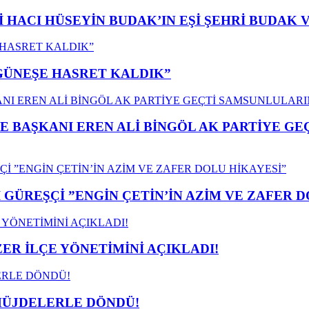
İ HACI HÜSEYİN BUDAK’IN EŞİ ŞEHRİ BUDAK 
”GÜNEŞE HASRET KALDIK”
E BAŞKANI EREN ALİ BİNGÖL AK PARTİYE G
GÜREŞÇİ ”ENGİN ÇETİN’İN AZİM VE ZAFER D
ER İLÇE YÖNETİMİNİ AÇIKLADI!
MÜJDELERLE DÖNDÜ!