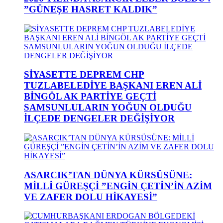
”GÜNEŞE HASRET KALDIK”
SİYASETTE DEPREM CHP
TUZLABELEDİYE BAŞKANI EREN ALİ
BİNGÖL AK PARTİYE GEÇTİ
SAMSUNLULARIN YOĞUN OLDUĞU
İLÇEDE DENGELER DEĞİŞİYOR
ASARCIK’TAN DÜNYA KÜRSÜSÜNE:
MİLLİ GÜREŞÇİ ”ENGİN ÇETİN’İN AZİM
VE ZAFER DOLU HİKAYESİ”