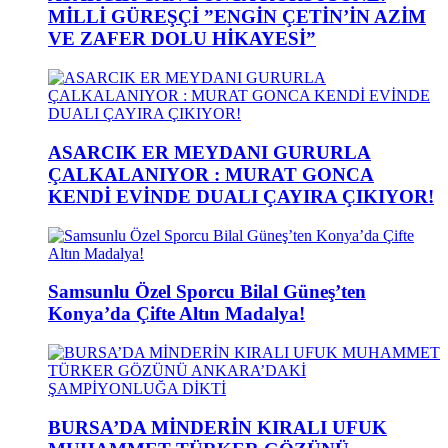
MİLLİ GÜREŞÇİ ”ENGİN ÇETİN’İN AZİM
VE ZAFER DOLU HİKAYESİ”
ASARCIK ER MEYDANI GURURLA
ÇALKALANIYOR : MURAT GONCA
KENDİ EVİNDE DUALI ÇAYIRA ÇIKIYOR!
Samsunlu Özel Sporcu Bilal Güneş’ten
Konya’da Çifte Altın Madalya!
BURSA’DA MİNDERİN KIRALI UFUK