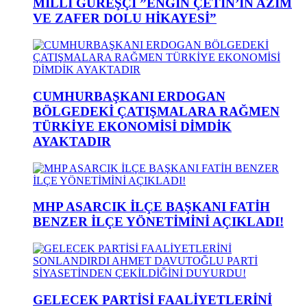
MİLLİ GÜREŞÇİ ”ENGİN ÇETİN’İN AZİM
VE ZAFER DOLU HİKAYESİ”
CUMHURBAŞKANI ERDOGAN
BÖLGEDEKİ ÇATIŞMALARA RAĞMEN
TÜRKİYE EKONOMİSİ DİMDİK
AYAKTADIR
MHP ASARCIK İLÇE BAŞKANI FATİH
BENZER İLÇE YÖNETİMİNİ AÇIKLADI!
GELECEK PARTİSİ FAALİYETLERİNİ