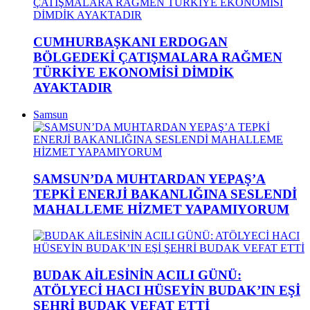
CUMHURBAŞKANI ERDOGAN
BÖLGEDEKİ ÇATIŞMALARA RAĞMEN
TÜRKİYE EKONOMİSİ DİMDİK
AYAKTADIR
Samsun
SAMSUN’DA MUHTARDAN YEPAŞ’A
TEPKİ ENERJİ BAKANLIĞINA SESLENDİ
MAHALLEME HİZMET YAPAMIYORUM
BUDAK AİLESİNİN ACILI GÜNÜ:
ATÖLYECİ HACI HÜSEYİN BUDAK’IN EŞİ
ŞEHRİ BUDAK VEFAT ETTİ