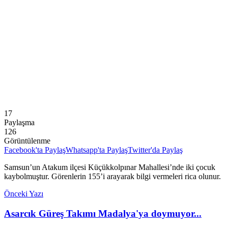
17
Paylaşma
126
Görüntülenme
Facebook'ta Paylaş
Whatsapp'ta Paylaş
Twitter'da Paylaş
Samsun’un Atakum ilçesi Küçükkolpınar Mahallesi’nde iki çocuk
kaybolmuştur. Görenlerin 155’i arayarak bilgi vermeleri rica olunur.
Önceki Yazı
Asarcık Güreş Takımı Madalya'ya doymuyor...