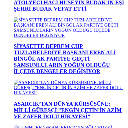
ATÖLYECİ HACI HÜSEYİN BUDAK’IN EŞİ
ŞEHRİ BUDAK VEFAT ETTİ
SİYASETTE DEPREM CHP
TUZLABELEDİYE BAŞKANI EREN ALİ
BİNGÖL AK PARTİYE GEÇTİ
SAMSUNLULARIN YOĞUN OLDUĞU
İLÇEDE DENGELER DEĞİŞİYOR
ASARCIK’TAN DÜNYA KÜRSÜSÜNE:
MİLLİ GÜREŞÇİ ”ENGİN ÇETİN’İN AZİM
VE ZAFER DOLU HİKAYESİ”