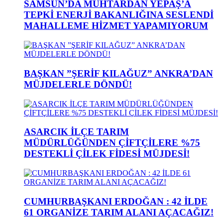
SAMSUN’DA MUHTARDAN YEPAŞ’A
TEPKİ ENERJİ BAKANLIĞINA SESLENDİ
MAHALLEME HİZMET YAPAMIYORUM
BAŞKAN ”ŞERİF KILAĞUZ” ANKRA’DAN
MÜJDELERLE DÖNDÜ!
ASARCIK İLÇE TARIM
MÜDÜRLÜĞÜNDEN ÇİFTÇİLERE %75
DESTEKLİ ÇİLEK FİDESİ MÜJDESİ!
CUMHURBAŞKANI ERDOĞAN : 42 İLDE
61 ORGANİZE TARIM ALANI AÇACAĞIZ!