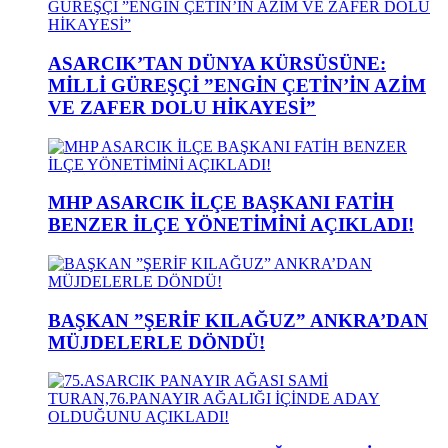
ASARCIK’TAN DÜNYA KÜRSÜSÜNE:
MİLLİ GÜREŞÇİ ”ENGİN ÇETİN’İN AZİM
VE ZAFER DOLU HİKAYESİ”
MHP ASARCIK İLÇE BAŞKANI FATİH
BENZER İLÇE YÖNETİMİNİ AÇIKLADI!
BAŞKAN ”ŞERİF KILAĞUZ” ANKRA’DAN
MÜJDELERLE DÖNDÜ!