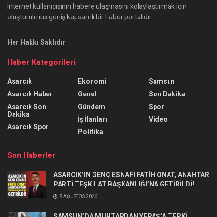
internet kullanıcısının habere ulaşmasını kolaylaştırmak için
oluşturulmuş geniş kapsamlı bir haber portalıdır.
Her Hakkı Saklıdır
Haber Kategorileri
Asarcık
Ekonomi
Samsun
Asarcık Haber
Genel
Son Dakika
Asarcık Son
Gündem
Spor
Dakika
İş İlanları
Video
Asarcık Spor
Politika
Son Haberler
ASARCIK’IN GENÇ ESNAFI FATİH ONAT, ANAHTAR
PARTİ TEŞKİLAT BAŞKANLIĞI’NA GETİRİLDİ!
8 AĞUSTOS 2026
SAMSUN’DA MUHTARDAN YEPAŞ’A TEPKİ