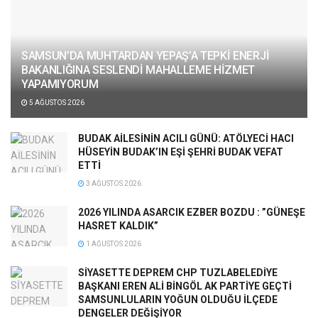
SAMSUN’DA MUHTARDAN YEPAŞ’A TEPKİ ENERJİ
BAKANLIĞINA SESLENDİ MAHALLEME HİZMET
YAPAMIYORUM
5 AĞUSTOS 2026
BUDAK AİLESİNİN ACILI GÜNÜ: ATÖLYECİ HACI
HÜSEYİN BUDAK’IN EŞİ ŞEHRİ BUDAK VEFAT
ETTİ
3 AĞUSTOS 2026
2026 YILINDA ASARCIK EZBER BOZDU : ”GÜNEŞE
HASRET KALDIK”
1 AĞUSTOS 2026
SİYASETTE DEPREM CHP TUZLABELEDİYE
BAŞKANI EREN ALİ BİNGÖL AK PARTİYE GEÇTİ
SAMSUNLULARIN YOĞUN OLDUĞU İLÇEDE
DENGELER DEĞİŞİYOR