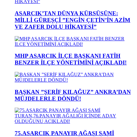
ASARCIK’TAN DÜNYA KÜRSÜSÜNE:
MİLLİ GÜREŞÇİ ”ENGİN ÇETİN’İN AZİM
VE ZAFER DOLU HİKAYESİ”
MHP ASARCIK İLÇE BAŞKANI FATİH
BENZER İLÇE YÖNETİMİNİ AÇIKLADI!
BAŞKAN ”ŞERİF KILAĞUZ” ANKRA’DAN
MÜJDELERLE DÖNDÜ!
75.ASARCIK PANAYIR AĞASI SAMİ