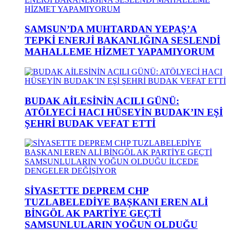
SAMSUN’DA MUHTARDAN YEPAŞ’A
TEPKİ ENERJİ BAKANLIĞINA SESLENDİ
MAHALLEME HİZMET YAPAMIYORUM
BUDAK AİLESİNİN ACILI GÜNÜ:
ATÖLYECİ HACI HÜSEYİN BUDAK’IN EŞİ
ŞEHRİ BUDAK VEFAT ETTİ
SİYASETTE DEPREM CHP
TUZLABELEDİYE BAŞKANI EREN ALİ
BİNGÖL AK PARTİYE GEÇTİ
SAMSUNLULARIN YOĞUN OLDUĞU