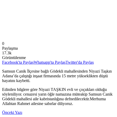
0
Paylaşma
17.3k
Görüntülenme
Facebook'ta Paylaş
Whatsapp'ta Paylaş
Twitter'da Paylaş
Samsun Canik İlçesine bağlı Gödekli mahallesinden Niyazi Taşkın
Adana’da çalıştığı inşaat firmasında 15 metre yükseklikten düştü
hayatını kaybetti.
Edinilen bilglere göre Niyazi TAŞKIN evli ve çoçukları olduğu
söyleniliyor. cenazesi yarın öğle namazına müteakip Samsun Canik
Gödekli mahallesi aile kabristanlığına defnedilecektir.Merhuma
Allahtan Rahmet ailesine sabırlar diliyoruz.
Önceki Yazı