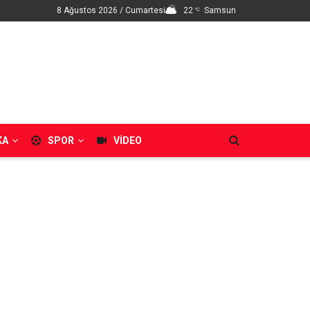
8 Ağustos 2026 / Cumartesi
22
Samsun
°C
KA
SPOR
VIDEO