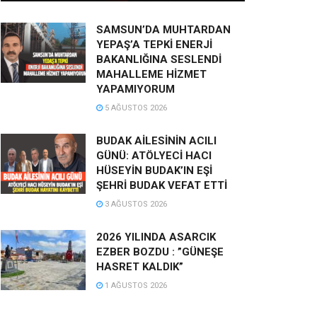
SAMSUN’DA MUHTARDAN
YEPAŞ’A TEPKİ ENERJİ
BAKANLIĞINA SESLENDİ
MAHALLEME HİZMET
YAPAMIYORUM
5 AĞUSTOS 2026
BUDAK AİLESİNİN ACILI
GÜNÜ: ATÖLYECİ HACI
HÜSEYİN BUDAK’IN EŞİ
ŞEHRİ BUDAK VEFAT ETTİ
3 AĞUSTOS 2026
2026 YILINDA ASARCIK
EZBER BOZDU : ”GÜNEŞE
HASRET KALDIK”
1 AĞUSTOS 2026