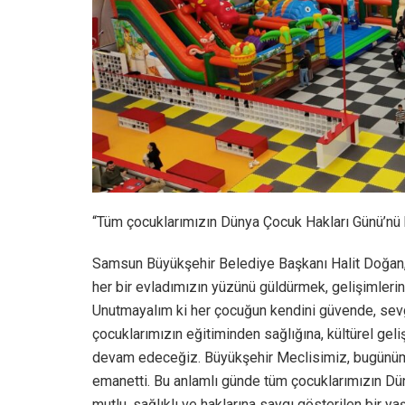
“Tüm çocuklarımızın Dünya Çocuk Hakları Günü’nü
Samsun Büyükşehir Belediye Başkanı Halit Doğan,
her bir evladımızın yüzünü güldürmek, gelişimleri
Unutmayalım ki her çocuğun kendini güvende, sevgi
çocuklarımızın eğitiminden sağlığına, kültürel ge
devam edeceğiz. Büyükşehir Meclisimiz, bugünümüz
emanetti. Bu anlamlı günde tüm çocuklarımızın Dün
mutlu, sağlıklı ve haklarına saygı gösterilen bir y