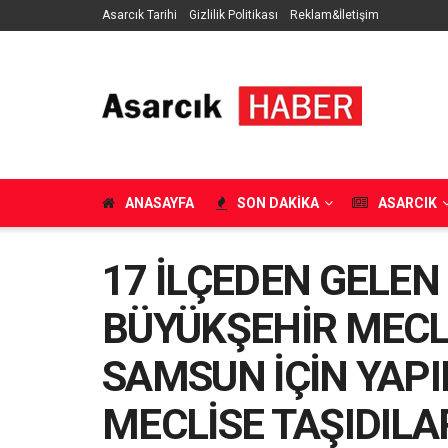
Asarcık Tarihi
Gizlilik Politikası
Reklam&İletişim
ANASAYFA
SON DAKIKA
ASARCIK
17 İLÇEDEN GELE
BÜYÜKŞEHİR MECLİ
SAMSUN İÇİN YAP
MECLİSE TAŞIDILA