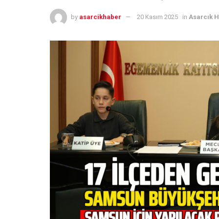
by
asarcikhaber
20 Kasım 2025
in
Asarcık 