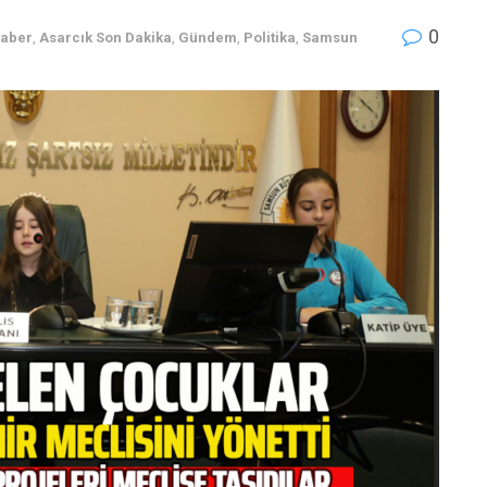
0
Haber
,
Asarcık Son Dakika
,
Gündem
,
Politika
,
Samsun