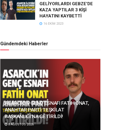
GELİYORLARDI GEBZE’DE
KAZA YAPTILAR 3 KİŞİ
HAYATINI KAYBETTİ
16 EKIM 2023
Gündemdeki Haberler
ASARCIK’IN GENÇ ESNAFI FATİH ONAT,
ANAHTAR PARTİ TEŞKİLAT
BAŞKANLIĞI’NA GETİRİLDİ!
8 AĞUSTOS 2026