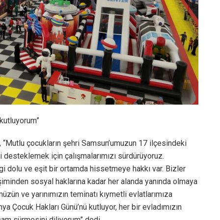
 kutluyorum”
 “Mutlu çocukların şehri Samsun’umuzun 17 ilçesindeki
ni desteklemek için çalışmalarımızı sürdürüyoruz.
 dolu ve eşit bir ortamda hissetmeye hakkı var. Bizler
lişiminden sosyal haklarına kadar her alanda yanında olmaya
ün ve yarınımızın teminatı kıymetli evlatlarımıza
ya Çocuk Hakları Günü’nü kutluyor, her bir evladımızın
aşam sürmesini diliyorum” dedi.