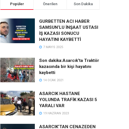
Popüler
Önerilen
Son Dakika
GURBETTEN ACI HABER
SAMSUN’LU İNŞAAT USTASI
İŞ KAZASI SONUCU
HAYATINI KAYBETTİ
7 MAYIS 2025
Son dakika:Asarcık’ta Traktör
kazasında bir kişi hayatını
kaybetti
14 OCAK 2021
ASARCIK HASTANE
YOLUNDA TRAFİK KAZASI 5
YARALI VAR
19 HAZIRAN 2023
ASARCIK’TAN CENAZEDEN