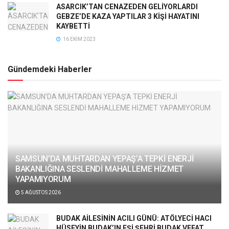
ASARCIK’TAN CENAZEDEN GELİYORLARDI
GEBZE’DE KAZA YAPTILAR 3 KİŞİ HAYATINI
KAYBETTİ
16 EKIM 2023
Gündemdeki Haberler
SAMSUN’DA MUHTARDAN YEPAŞ’A TEPKİ ENERJİ
BAKANLIĞINA SESLENDİ MAHALLEME HİZMET
YAPAMIYORUM
5 AĞUSTOS 2026
BUDAK AİLESİNİN ACILI GÜNÜ: ATÖLYECİ HACI
HÜSEYİN BUDAK’IN EŞİ ŞEHRİ BUDAK VEFAT