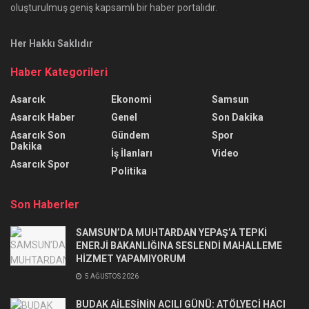
oluşturulmuş geniş kapsamlı bir haber portalıdır.
Her Hakkı Saklıdır
Haber Kategorileri
Asarcık
Ekonomi
Samsun
Asarcık Haber
Genel
Son Dakika
Asarcık Son
Gündem
Spor
Dakika
İş İlanları
Video
Asarcık Spor
Politika
Son Haberler
SAMSUN’DA MUHTARDAN YEPAŞ’A TEPKİ
ENERJİ BAKANLIĞINA SESLENDİ MAHALLEME
HİZMET YAPAMIYORUM
5 AĞUSTOS 2026
BUDAK AİLESİNİN ACILI GÜNÜ: ATÖLYECİ HACI