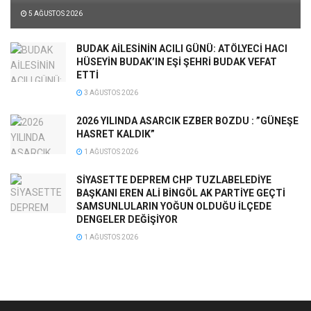
5 AĞUSTOS 2026
BUDAK AİLESİNİN ACILI GÜNÜ: ATÖLYECİ HACI
HÜSEYİN BUDAK’IN EŞİ ŞEHRİ BUDAK VEFAT
ETTİ
3 AĞUSTOS 2026
2026 YILINDA ASARCIK EZBER BOZDU : ”GÜNEŞE
HASRET KALDIK”
1 AĞUSTOS 2026
SİYASETTE DEPREM CHP TUZLABELEDİYE
BAŞKANI EREN ALİ BİNGÖL AK PARTİYE GEÇTİ
SAMSUNLULARIN YOĞUN OLDUĞU İLÇEDE
DENGELER DEĞİŞİYOR
1 AĞUSTOS 2026