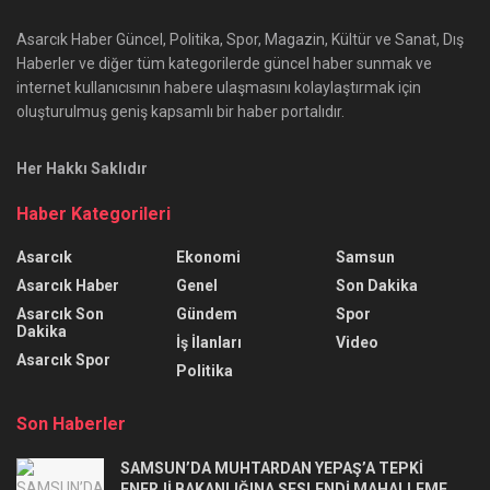
Asarcık Haber Güncel, Politika, Spor, Magazin, Kültür ve Sanat, Dış
Haberler ve diğer tüm kategorilerde güncel haber sunmak ve
internet kullanıcısının habere ulaşmasını kolaylaştırmak için
oluşturulmuş geniş kapsamlı bir haber portalıdır.
Her Hakkı Saklıdır
Haber Kategorileri
Asarcık
Ekonomi
Samsun
Asarcık Haber
Genel
Son Dakika
Asarcık Son
Gündem
Spor
Dakika
İş İlanları
Video
Asarcık Spor
Politika
Son Haberler
SAMSUN’DA MUHTARDAN YEPAŞ’A TEPKİ
ENERJİ BAKANLIĞINA SESLENDİ MAHALLEME