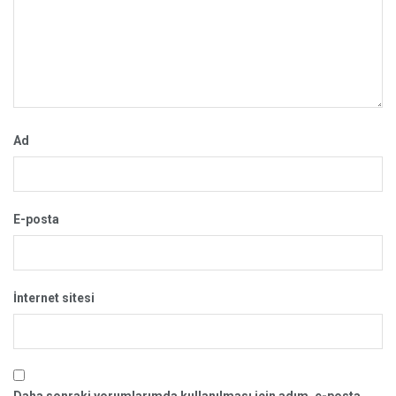
Ad
E-posta
İnternet sitesi
Daha sonraki yorumlarımda kullanılması için adım, e-posta