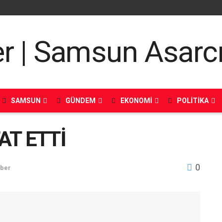
SAMSUN
GÜNDEM
EKONOMI
POLITIKA
AT ETTİ
0
aber