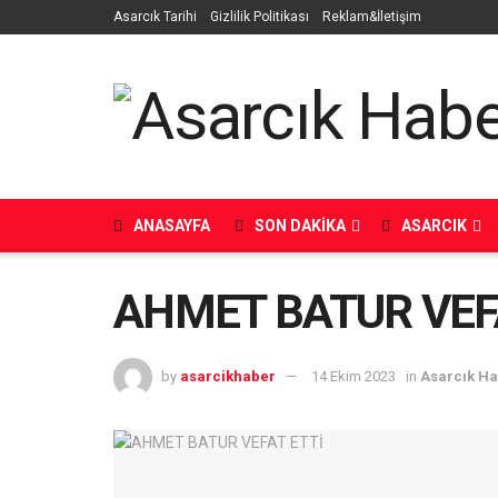
Asarcık Tarihi
Gizlilik Politikası
Reklam&İletişim
ANASAYFA
SON DAKIKA
ASARCIK
AHMET BATUR VEF
by
asarcikhaber
14 Ekim 2023
in
Asarcık H