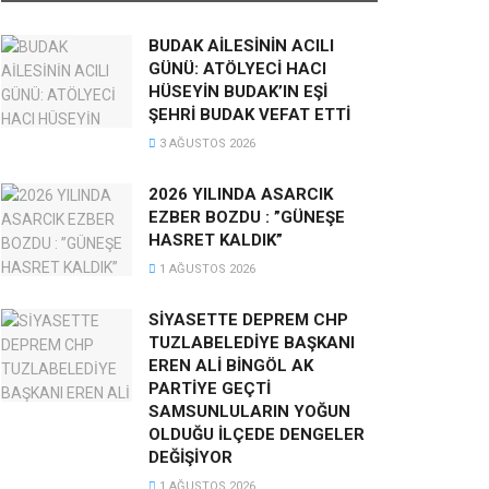
BUDAK AİLESİNİN ACILI
GÜNÜ: ATÖLYECİ HACI
HÜSEYİN BUDAK’IN EŞİ
ŞEHRİ BUDAK VEFAT ETTİ
3 AĞUSTOS 2026
2026 YILINDA ASARCIK
EZBER BOZDU : ”GÜNEŞE
HASRET KALDIK”
1 AĞUSTOS 2026
SİYASETTE DEPREM CHP
TUZLABELEDİYE BAŞKANI
EREN ALİ BİNGÖL AK
PARTİYE GEÇTİ
SAMSUNLULARIN YOĞUN
OLDUĞU İLÇEDE DENGELER
DEĞİŞİYOR
1 AĞUSTOS 2026