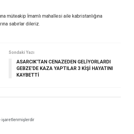
a müteakip İmamlı mahallesi aile kabristanlığına
na sabırlar dileriz.
Sondaki Yazı
ASARCIK'TAN CENAZEDEN GELİYORLARDI
GEBZE'DE KAZA YAPTILAR 3 KİŞİ HAYATINI
KAYBETTİ
e işaretlenmişlerdir