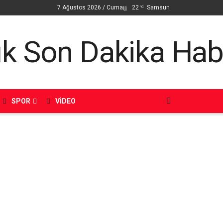
7 Ağustos 2026 / Cuma
22
Samsun
°C
SPOR
VIDEO