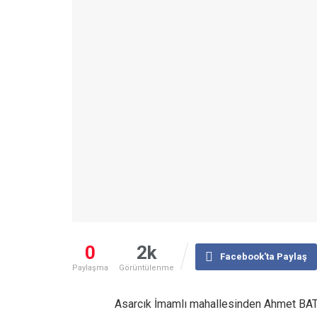
0
2k
Facebook'ta Paylaş
Paylaşma
Görüntülenme
Asarcık İmamlı mahallesinden Ahmet BATU