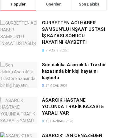
Popüler
Önerilen
Son Dakika
GURBETTEN ACI HABER
SAMSUN’LU İNŞAAT USTASI
İŞ KAZASI SONUCU
HAYATINI KAYBETTİ
7 MAYIS 2025
Son dakika:Asarcık’ta Traktör
kazasında bir kişi hayatını
kaybetti
14 OCAK 2021
ASARCIK HASTANE
YOLUNDA TRAFİK KAZASI 5
YARALI VAR
19 HAZIRAN 2023
ASARCIK’TAN CENAZEDEN