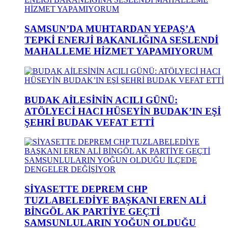
SAMSUN’DA MUHTARDAN YEPAŞ’A
TEPKİ ENERJİ BAKANLIĞINA SESLENDİ
MAHALLEME HİZMET YAPAMIYORUM
BUDAK AİLESİNİN ACILI GÜNÜ:
ATÖLYECİ HACI HÜSEYİN BUDAK’IN EŞİ
ŞEHRİ BUDAK VEFAT ETTİ
SİYASETTE DEPREM CHP
TUZLABELEDİYE BAŞKANI EREN ALİ
BİNGÖL AK PARTİYE GEÇTİ
SAMSUNLULARIN YOĞUN OLDUĞU