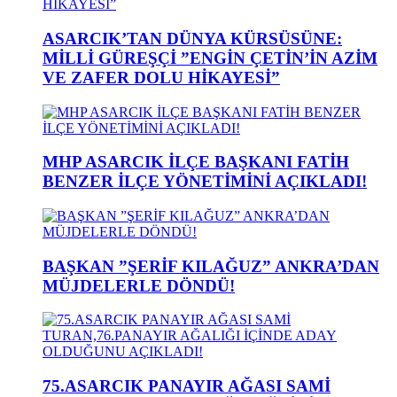
ASARCIK’TAN DÜNYA KÜRSÜSÜNE:
MİLLİ GÜREŞÇİ ”ENGİN ÇETİN’İN AZİM
VE ZAFER DOLU HİKAYESİ”
MHP ASARCIK İLÇE BAŞKANI FATİH
BENZER İLÇE YÖNETİMİNİ AÇIKLADI!
BAŞKAN ”ŞERİF KILAĞUZ” ANKRA’DAN
MÜJDELERLE DÖNDÜ!
75.ASARCIK PANAYIR AĞASI SAMİ