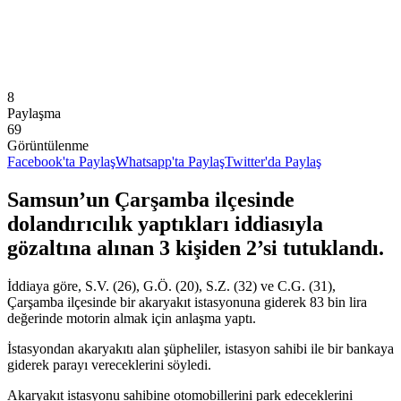
8
Paylaşma
69
Görüntülenme
Facebook'ta Paylaş
Whatsapp'ta Paylaş
Twitter'da Paylaş
Samsun’un Çarşamba ilçesinde
dolandırıcılık yaptıkları iddiasıyla
gözaltına alınan 3 kişiden 2’si tutuklandı.
İddiaya göre, S.V. (26), G.Ö. (20), S.Z. (32) ve C.G. (31),
Çarşamba ilçesinde bir akaryakıt istasyonuna giderek 83 bin lira
değerinde motorin almak için anlaşma yaptı.
İstasyondan akaryakıtı alan şüpheliler, istasyon sahibi ile bir bankaya
giderek parayı vereceklerini söyledi.
Akaryakıt istasyonu sahibine otomobillerini park edeceklerini