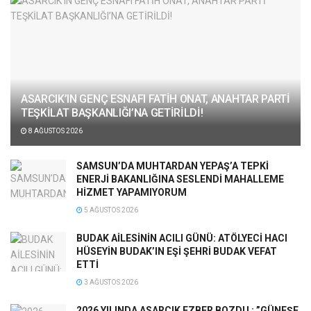
ASARCIK’IN GENÇ ESNAFI FATİH ONAT, ANAHTAR PARTİ
TEŞKİLAT BAŞKANLIĞI’NA GETİRİLDİ!
8 AĞUSTOS 2026
SAMSUN’DA MUHTARDAN YEPAŞ’A TEPKİ
ENERJİ BAKANLIĞINA SESLENDİ MAHALLEME
HİZMET YAPAMIYORUM
5 AĞUSTOS 2026
BUDAK AİLESİNİN ACILI GÜNÜ: ATÖLYECİ HACI
HÜSEYİN BUDAK’IN EŞİ ŞEHRİ BUDAK VEFAT
ETTİ
3 AĞUSTOS 2026
2026 YILINDA ASARCIK EZBER BOZDU : ”GÜNEŞE