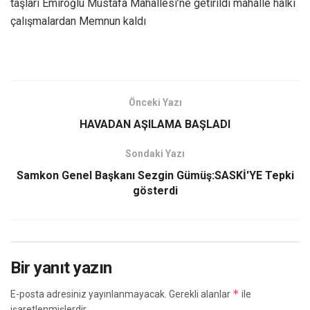
taşları Emiroğlu Mustafa Mahallesi’ne getirildi mahalle halkı
çalışmalardan Memnun kaldı
Önceki Yazı
HAVADAN AŞILAMA BAŞLADI
Sondaki Yazı
Samkon Genel Başkanı Sezgin Gümüş:SASKİ'YE Tepki
gösterdi
Bir yanıt yazın
*
E-posta adresiniz yayınlanmayacak.
Gerekli alanlar
ile
işaretlenmişlerdir