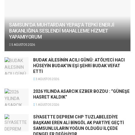
SAMSUN’DA MUHTARDAN YEPAŞ’A TEPKİ ENERJİ
BAKANLIĞINA SESLENDİ MAHALLEME HİZMET
YAPAMIYORUM
5 AĞUSTOS 2026
BUDAK AİLESİNİN ACILI GÜNÜ: ATÖLYECİ HACI
HÜSEYİN BUDAK’IN EŞİ ŞEHRİ BUDAK VEFAT
ETTİ
3 AĞUSTOS 2026
2026 YILINDA ASARCIK EZBER BOZDU : ”GÜNEŞE
HASRET KALDIK”
1 AĞUSTOS 2026
SİYASETTE DEPREM CHP TUZLABELEDİYE
BAŞKANI EREN ALİ BİNGÖL AK PARTİYE GEÇTİ
SAMSUNLULARIN YOĞUN OLDUĞU İLÇEDE
DENGELER DEĞİŞİYOR