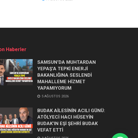
on Haberler
SAMSUN’DA MUHTARDAN
YEPAŞ’A TEPKİ ENERJİ
BAKANLIĞINA SESLENDİ
MAHALLEME HİZMET
YAPAMIYORUM
5 AĞUSTOS 2026
BUDAK AİLESİNİN ACILI GÜNÜ:
ATÖLYECİ HACI HÜSEYİN
BUDAK’IN EŞİ ŞEHRİ BUDAK
VEFAT ETTİ