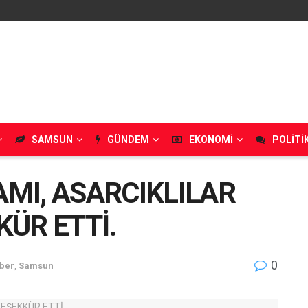
SAMSUN
GÜNDEM
EKONOMI
POLITI
MI, ASARCIKLILAR
ÜR ETTİ.
0
ber
,
Samsun