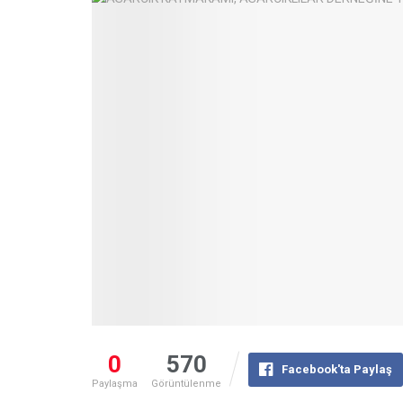
0
570
Facebook'ta Paylaş
Paylaşma
Görüntülenme