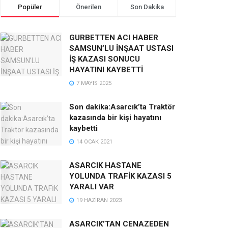
Popüler
Önerilen
Son Dakika
GURBETTEN ACI HABER
SAMSUN’LU İNŞAAT USTASI
İŞ KAZASI SONUCU
HAYATINI KAYBETTİ
7 MAYIS 2025
Son dakika:Asarcık’ta Traktör
kazasında bir kişi hayatını
kaybetti
14 OCAK 2021
ASARCIK HASTANE
YOLUNDA TRAFİK KAZASI 5
YARALI VAR
19 HAZIRAN 2023
ASARCIK’TAN CENAZEDEN