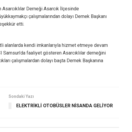
 Asarcıklılar Derneği Asarcık İlçesinde
üyükkaymakçı çalışmalarından dolayı Dernek Başkanı
şekkür etti.
tli alanlarda kendi imkanlarıyla hizmet etmeye devam
amsun’da faaliyet gösteren Asarcıklılar derneğini
ptıkları çalışmalardan dolayı başta Dernek Başkanına
Sondaki Yazı
ELEKTRİKLİ OTOBÜSLER NİSANDA GELİYOR