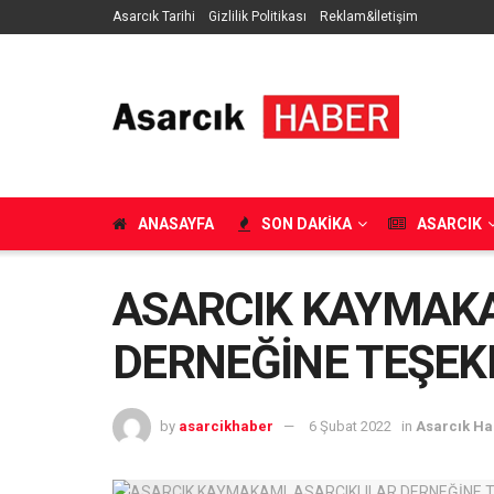
Asarcık Tarihi
Gizlilik Politikası
Reklam&İletişim
ANASAYFA
SON DAKIKA
ASARCIK
ASARCIK KAYMAKA
DERNEĞİNE TEŞEKK
by
asarcikhaber
6 Şubat 2022
in
Asarcık Ha