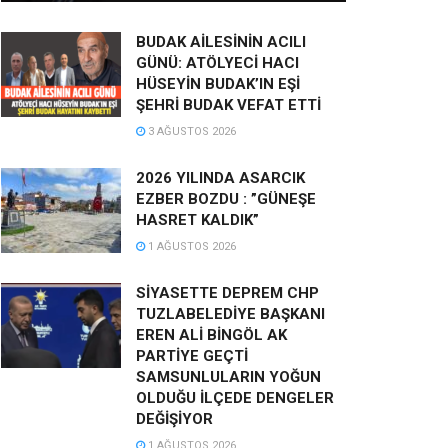
BUDAK AİLESİNİN ACILI
GÜNÜ: ATÖLYECİ HACI
HÜSEYİN BUDAK’IN EŞİ
ŞEHRİ BUDAK VEFAT ETTİ
3 AĞUSTOS 2026
2026 YILINDA ASARCIK
EZBER BOZDU : ”GÜNEŞE
HASRET KALDIK”
1 AĞUSTOS 2026
SİYASETTE DEPREM CHP
TUZLABELEDİYE BAŞKANI
EREN ALİ BİNGÖL AK
PARTİYE GEÇTİ
SAMSUNLULARIN YOĞUN
OLDUĞU İLÇEDE DENGELER
DEĞİŞİYOR
1 AĞUSTOS 2026