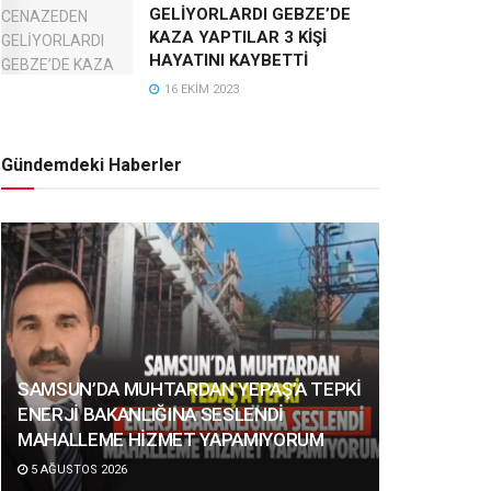
GELİYORLARDI GEBZE’DE
KAZA YAPTILAR 3 KİŞİ
HAYATINI KAYBETTİ
16 EKIM 2023
Gündemdeki Haberler
SAMSUN’DA MUHTARDAN YEPAŞ’A TEPKİ
ENERJİ BAKANLIĞINA SESLENDİ
MAHALLEME HİZMET YAPAMIYORUM
5 AĞUSTOS 2026