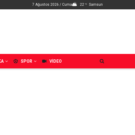
7 Ağustos 2026 / Cuma
22
Samsun
°C
KA
SPOR
VIDEO