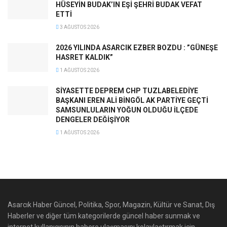
HÜSEYİN BUDAK’IN EŞİ ŞEHRİ BUDAK VEFAT
ETTİ
3 AĞUSTOS 2026
2026 YILINDA ASARCIK EZBER BOZDU : ”GÜNEŞE
HASRET KALDIK”
1 AĞUSTOS 2026
SİYASETTE DEPREM CHP TUZLABELEDİYE
BAŞKANI EREN ALİ BİNGÖL AK PARTİYE GEÇTİ
SAMSUNLULARIN YOĞUN OLDUĞU İLÇEDE
DENGELER DEĞİŞİYOR
1 AĞUSTOS 2026
Asarcık Haber Güncel, Politika, Spor, Magazin, Kültür ve Sanat, Dış
Haberler ve diğer tüm kategorilerde güncel haber sunmak ve
internet kullanıcısının habere ulaşmasını kolaylaştırmak için