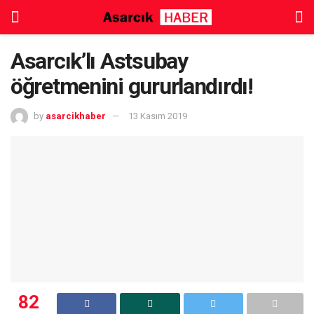
Asarcık’lı Astsubay
öğretmenini gururlandırdı!
by
asarcikhaber
13 Kasım 2019
82