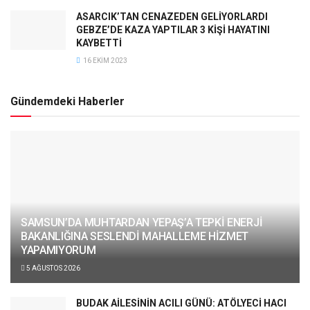
ASARCIK’TAN CENAZEDEN GELİYORLARDI
GEBZE’DE KAZA YAPTILAR 3 KİŞİ HAYATINI
KAYBETTİ
16 EKIM 2023
Gündemdeki Haberler
SAMSUN’DA MUHTARDAN YEPAŞ’A TEPKİ ENERJİ
BAKANLIĞINA SESLENDİ MAHALLEME HİZMET
YAPAMIYORUM
5 AĞUSTOS 2026
BUDAK AİLESİNİN ACILI GÜNÜ: ATÖLYECİ HACI