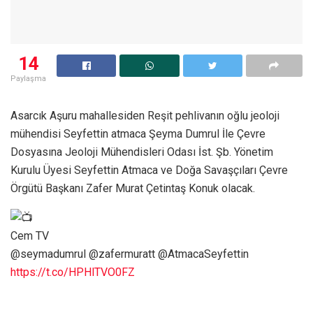
14
Paylaşma
Asarcık Aşuru mahallesiden Reşit pehlivanın oğlu jeoloji
mühendisi Seyfettin atmaca Şeyma Dumrul İle Çevre
Dosyasına Jeoloji Mühendisleri Odası İst. Şb. Yönetim
Kurulu Üyesi Seyfettin Atmaca ve Doğa Savaşçıları Çevre
Örgütü Başkanı Zafer Murat Çetintaş Konuk olacak.
Cem TV
@seymadumrul @zafermuratt @AtmacaSeyfettin
https://t.co/HPHlTVO0FZ