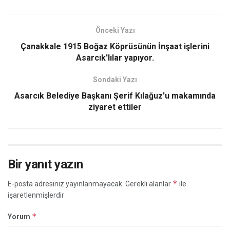
Önceki Yazı
Çanakkale 1915 Boğaz Köprüsünün İnşaat işlerini
Asarcık'lılar yapıyor.
Sondaki Yazı
Asarcık Belediye Başkanı Şerif Kılağuz'u makamında
ziyaret ettiler
Bir yanıt yazın
*
E-posta adresiniz yayınlanmayacak.
Gerekli alanlar
ile
işaretlenmişlerdir
*
Yorum