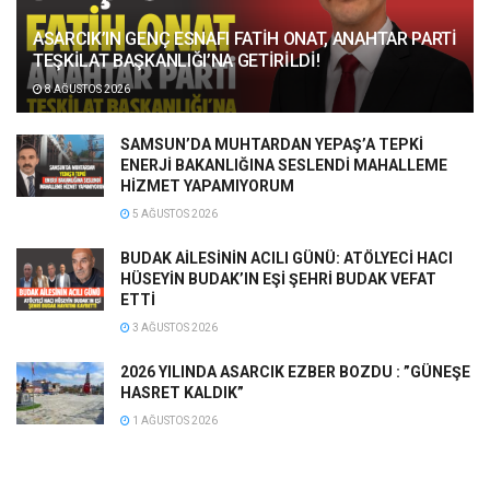
ASARCIK’IN GENÇ ESNAFI FATİH ONAT, ANAHTAR PARTİ
TEŞKİLAT BAŞKANLIĞI’NA GETİRİLDİ!
8 AĞUSTOS 2026
SAMSUN’DA MUHTARDAN YEPAŞ’A TEPKİ
ENERJİ BAKANLIĞINA SESLENDİ MAHALLEME
HİZMET YAPAMIYORUM
5 AĞUSTOS 2026
BUDAK AİLESİNİN ACILI GÜNÜ: ATÖLYECİ HACI
HÜSEYİN BUDAK’IN EŞİ ŞEHRİ BUDAK VEFAT
ETTİ
3 AĞUSTOS 2026
2026 YILINDA ASARCIK EZBER BOZDU : ”GÜNEŞE
HASRET KALDIK”
1 AĞUSTOS 2026