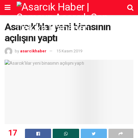
Asarcık’lılar yeni binasının
açılışını yaptı
by
asarcikhaber
15 Kasım 2019
17