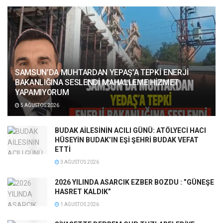
SAMSUN’DA MUHTARDAN YEPAŞ’A TEPKİ ENERJİ
BAKANLIĞINA SESLENDİ MAHALLEME HİZMET
YAPAMIYORUM
5 AĞUSTOS 2026
BUDAK AİLESİNİN ACILI GÜNÜ: ATÖLYECİ HACI
HÜSEYİN BUDAK’IN EŞİ ŞEHRİ BUDAK VEFAT
ETTİ
3 AĞUSTOS 2026
2026 YILINDA ASARCIK EZBER BOZDU : ”GÜNEŞE
HASRET KALDIK”
1 AĞUSTOS 2026