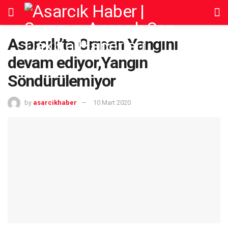
Asarcık’ta Orman Yangını
devam ediyor,Yangın
Söndürülemiyor
by
asarcikhaber
10 Mart 2020