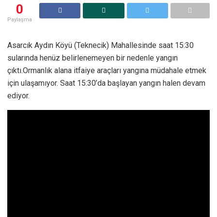
0
Paylaşma
Asarcık Aydın Köyü (Teknecik) Mahallesinde saat 15:30
sularında henüz belirlenemeyen bir nedenle yangın
çıktı.Ormanlık alana itfaiye araçları yangına müdahale etmek
için ulaşamıyor. Saat 15:30’da başlayan yangın halen devam
ediyor.