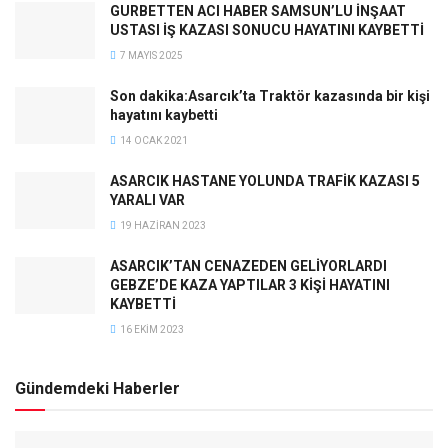
GURBETTEN ACI HABER SAMSUN’LU İNŞAAT
USTASI İŞ KAZASI SONUCU HAYATINI KAYBETTİ
7 MAYIS 2025
Son dakika:Asarcık’ta Traktör kazasında bir kişi
hayatını kaybetti
14 OCAK 2021
ASARCIK HASTANE YOLUNDA TRAFİK KAZASI 5
YARALI VAR
19 HAZIRAN 2023
ASARCIK’TAN CENAZEDEN GELİYORLARDI
GEBZE’DE KAZA YAPTILAR 3 KİŞİ HAYATINI
KAYBETTİ
16 EKIM 2023
Gündemdeki Haberler