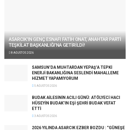
ASARCIK’IN GENÇ ESNAFI FATİH ONAT, ANAHTAR PARTİ
TEŞKİLAT BAŞKANLIĞI’NA GETİRİLDİ!
8 AĞUSTOS 2026
SAMSUN’DA MUHTARDAN YEPAŞ’A TEPKİ
ENERJİ BAKANLIĞINA SESLENDİ MAHALLEME
HİZMET YAPAMIYORUM
5 AĞUSTOS 2026
BUDAK AİLESİNİN ACILI GÜNÜ: ATÖLYECİ HACI
HÜSEYİN BUDAK’IN EŞİ ŞEHRİ BUDAK VEFAT
ETTİ
3 AĞUSTOS 2026
2026 YILINDA ASARCIK EZBER BOZDU : ”GÜNEŞE