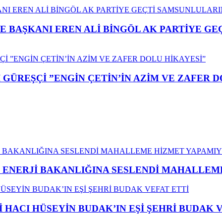
E BAŞKANI EREN ALİ BİNGÖL AK PARTİYE G
GÜREŞÇİ ”ENGİN ÇETİN’İN AZİM VE ZAFER D
İ ENERJİ BAKANLIĞINA SESLENDİ MAHALLE
İ HACI HÜSEYİN BUDAK’IN EŞİ ŞEHRİ BUDAK 