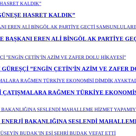
”GÜNEŞE HASRET KALDIK”
E BAŞKANI EREN ALİ BİNGÖL AK PARTİYE G
GÜREŞÇİ ”ENGİN ÇETİN’İN AZİM VE ZAFER D
ÇATIŞMALARA RAĞMEN TÜRKİYE EKONOMİSİ
İ ENERJİ BAKANLIĞINA SESLENDİ MAHALLE