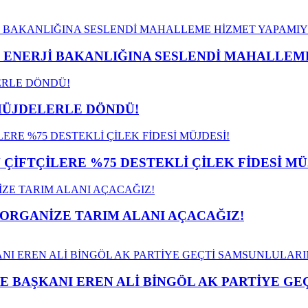
İ ENERJİ BAKANLIĞINA SESLENDİ MAHALLE
MÜJDELERLE DÖNDÜ!
İFTÇİLERE %75 DESTEKLİ ÇİLEK FİDESİ MÜ
 ORGANİZE TARIM ALANI AÇACAĞIZ!
E BAŞKANI EREN ALİ BİNGÖL AK PARTİYE G