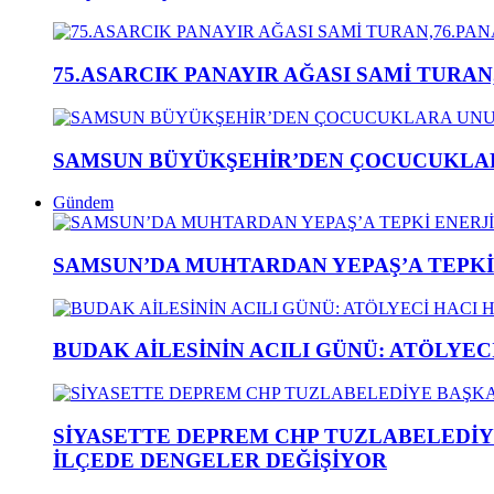
75.ASARCIK PANAYIR AĞASI SAMİ TURAN
SAMSUN BÜYÜKŞEHİR’DEN ÇOCUCUKLAR
Gündem
SAMSUN’DA MUHTARDAN YEPAŞ’A TEPK
BUDAK AİLESİNİN ACILI GÜNÜ: ATÖLYEC
SİYASETTE DEPREM CHP TUZLABELEDİY
İLÇEDE DENGELER DEĞİŞİYOR