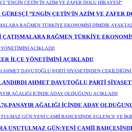
GÜREŞÇİ ”ENGİN ÇETİN’İN AZİM VE ZAFER D
ÇATIŞMALARA RAĞMEN TÜRKİYE EKONOMİSİ
ER İLÇE YÖNETİMİNİ AÇIKLADI!
LANDIRDI AHMET DAVUTOĞLU PARTİ SİYASET
,76.PANAYIR AĞALIĞI İÇİNDE ADAY OLDUĞUNU
A UNUTULMAZ GÜN:YENİ CAMİİ BAHÇESİNDE