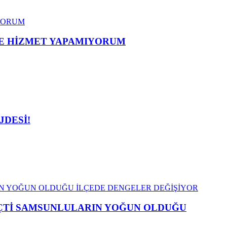
ME HİZMET YAPAMIYORUM
JDESİ!
EÇTİ SAMSUNLULARIN YOĞUN OLDUĞU