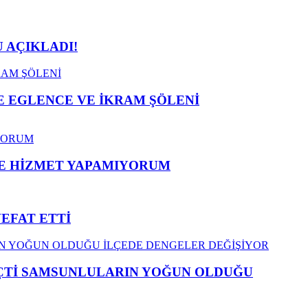
 AÇIKLADI!
 EGLENCE VE İKRAM ŞÖLENİ
ME HİZMET YAPAMIYORUM
VEFAT ETTİ
EÇTİ SAMSUNLULARIN YOĞUN OLDUĞU