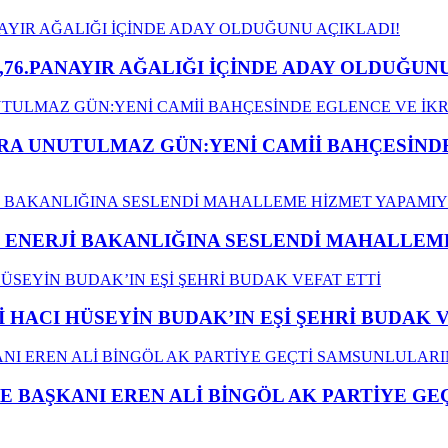
,76.PANAYIR AĞALIĞI İÇİNDE ADAY OLDUĞUNU
A UNUTULMAZ GÜN:YENİ CAMİİ BAHÇESİNDE
İ ENERJİ BAKANLIĞINA SESLENDİ MAHALLE
İ HACI HÜSEYİN BUDAK’IN EŞİ ŞEHRİ BUDAK 
E BAŞKANI EREN ALİ BİNGÖL AK PARTİYE G