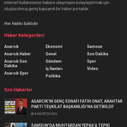
internet kullanıcısının habere ulaşmasını kolaylaştırmak için
oluşturulmuş geniş kapsamlı bir haber portalıdır.
Her Hakkı Saklıdır
Haber Kategorileri
Asarcık
Ekonomi
Samsun
Asarcık Haber
Genel
Son Dakika
Asarcık Son
Gündem
Spor
Dakika
İş İlanları
Video
Asarcık Spor
Politika
Son Haberler
ASARCIK’IN GENÇ ESNAFI FATİH ONAT, ANAHTAR
PARTİ TEŞKİLAT BAŞKANLIĞI’NA GETİRİLDİ!
8 AĞUSTOS 2026
SAMSUN’DA MUHTARDAN YEPAŞ’A TEPKİ