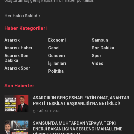
oluşturulmuş geniş kapsamlı bir haber portalıdır.
Her Hakkı Saklıdır
Haber Kategorileri
Asarcık
Ekonomi
Samsun
Asarcık Haber
Genel
Son Dakika
Asarcık Son
Gündem
Spor
Dakika
İş İlanları
Video
Asarcık Spor
Politika
Son Haberler
ASARCIK’IN GENÇ ESNAFI FATİH ONAT, ANAHTAR
PARTİ TEŞKİLAT BAŞKANLIĞI’NA GETİRİLDİ!
8 AĞUSTOS 2026
SAMSUN’DA MUHTARDAN YEPAŞ’A TEPKİ
ENERJİ BAKANLIĞINA SESLENDİ MAHALLEME