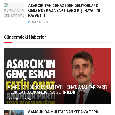
ASARCIK’TAN CENAZEDEN GELİYORLARDI
GEBZE’DE KAZA YAPTILAR 3 KİŞİ HAYATINI
KAYBETTİ
16 EKIM 2023
Gündemdeki Haberler
ASARCIK’IN GENÇ ESNAFI FATİH ONAT, ANAHTAR PARTİ
TEŞKİLAT BAŞKANLIĞI’NA GETİRİLDİ!
8 AĞUSTOS 2026
SAMSUN’DA MUHTARDAN YEPAŞ’A TEPKİ