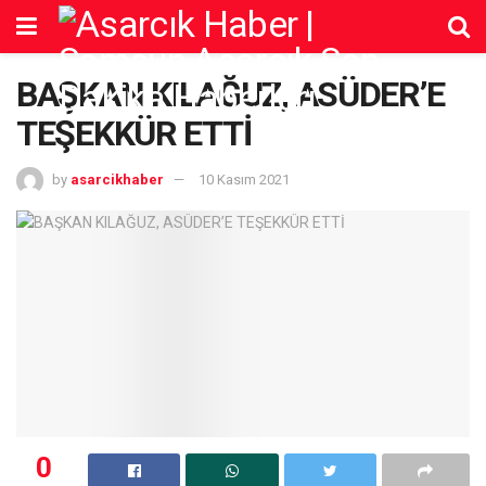
BAŞKAN KILAĞUZ, ASÜDER’E
TEŞEKKÜR ETTİ
by
asarcikhaber
10 Kasım 2021
0