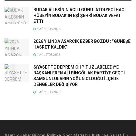
BUDAK AİLESİNİN ACILI GÜNÜ: ATÖLYECİ HACI
HÜSEYİN BUDAK’IN EŞİ ŞEHRİ BUDAK VEFAT
ETTİ
3 AĞUSTOS 2026
2026 YILINDA ASARCIK EZBER BOZDU : ”GÜNEŞE
HASRET KALDIK”
1 AĞUSTOS 2026
SİYASETTE DEPREM CHP TUZLABELEDİYE
BAŞKANI EREN ALİ BİNGÖL AK PARTİYE GEÇTİ
SAMSUNLULARIN YOĞUN OLDUĞU İLÇEDE
DENGELER DEĞİŞİYOR
1 AĞUSTOS 2026
Asarcık Haber Güncel, Politika, Spor, Magazin, Kültür ve Sanat, Dış