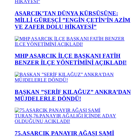
ASARCIK’TAN DÜNYA KÜRSÜSÜNE:
MİLLİ GÜREŞÇİ ”ENGİN ÇETİN’İN AZİM
VE ZAFER DOLU HİKAYESİ”
MHP ASARCIK İLÇE BAŞKANI FATİH
BENZER İLÇE YÖNETİMİNİ AÇIKLADI!
BAŞKAN ”ŞERİF KILAĞUZ” ANKRA’DAN
MÜJDELERLE DÖNDÜ!
75.ASARCIK PANAYIR AĞASI SAMİ