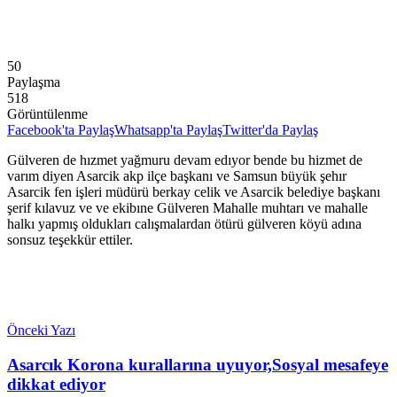
50
Paylaşma
518
Görüntülenme
Facebook'ta Paylaş
Whatsapp'ta Paylaş
Twitter'da Paylaş
Gülveren de hızmet yağmuru devam edıyor bende bu hizmet de
varım diyen Asarcik akp ilçe başkanı ve Samsun büyük şehır
Asarcik fen işleri müdürü berkay celik ve Asarcik belediye başkanı
şerif kılavuz ve ve ekibıne Gülveren Mahalle muhtarı ve mahalle
halkı yapmış oldukları calışmalardan ötürü gülveren köyü adına
sonsuz teşekkür ettiler.
Önceki Yazı
Asarcık Korona kurallarına uyuyor,Sosyal mesafeye
dikkat ediyor