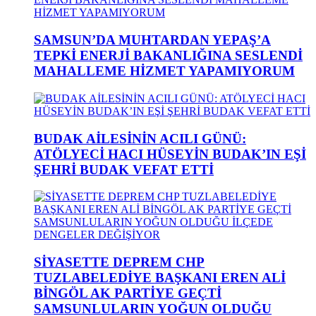
SAMSUN’DA MUHTARDAN YEPAŞ’A
TEPKİ ENERJİ BAKANLIĞINA SESLENDİ
MAHALLEME HİZMET YAPAMIYORUM
BUDAK AİLESİNİN ACILI GÜNÜ:
ATÖLYECİ HACI HÜSEYİN BUDAK’IN EŞİ
ŞEHRİ BUDAK VEFAT ETTİ
SİYASETTE DEPREM CHP
TUZLABELEDİYE BAŞKANI EREN ALİ
BİNGÖL AK PARTİYE GEÇTİ
SAMSUNLULARIN YOĞUN OLDUĞU