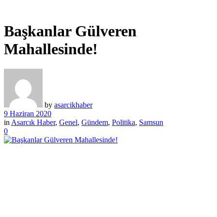
Başkanlar Gülveren
Mahallesinde!
by
asarcikhaber
9 Haziran 2020
in
Asarcık Haber
,
Genel
,
Gündem
,
Politika
,
Samsun
0