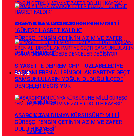
ASARCIK’TAN DÜNYA KÜRSÜSÜNE: MİLLİ
2026 YILINDA ASARCIK EZBER BOZDU :
”GÜNEŞE HASRET KALDIK”
GÜREŞÇİ ”ENGİN ÇETİN’İN AZİM VE ZAFER
DOLU HİKAYESİ”
SİYASETTE DEPREM CHP TUZLABELEDİYE
BAŞKANI EREN ALİ BİNGÖL AK PARTİYE GEÇTİ
Asarcık
SAMSUNLULARIN YOĞUN OLDUĞU İLÇEDE
DENGELER DEĞİŞİYOR
Tümü
Asarcık Haber
ASARCIK’TAN DÜNYA KÜRSÜSÜNE: MİLLİ
Asarcık Son Dakika
GÜREŞÇİ ”ENGİN ÇETİN’İN AZİM VE ZAFER
DOLU HİKAYESİ”
Asarcık Spor