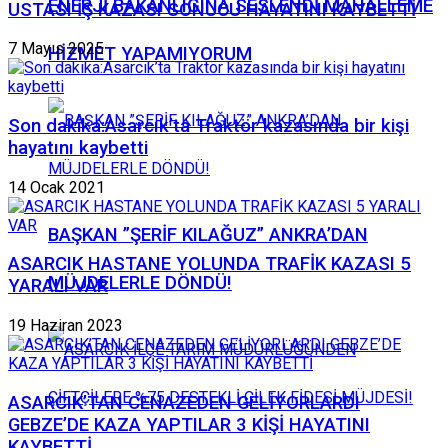
ENERJİ BAKANLIĞINA SESLENDİ MAHALLEME
USTASI İŞ KAZASI SONUCU HAYATINI KAYBETTİ
7 Mayıs 2025
HİZMET YAPAMIYORUM
Son dakika:Asarcık’ta Traktör kazasında bir kişi
hayatını kaybetti
14 Ocak 2021
BAŞKAN ”ŞERİF KILAĞUZ” ANKRA’DAN
ASARCIK HASTANE YOLUNDA TRAFİK KAZASI 5
MÜJDELERLE DÖNDÜ!
YARALI VAR
19 Haziran 2023
ASARCIK’TAN CENAZEDEN GELİYORLARDI
GEBZE’DE KAZA YAPTILAR 3 KİŞİ HAYATINI
KAYBETTİ