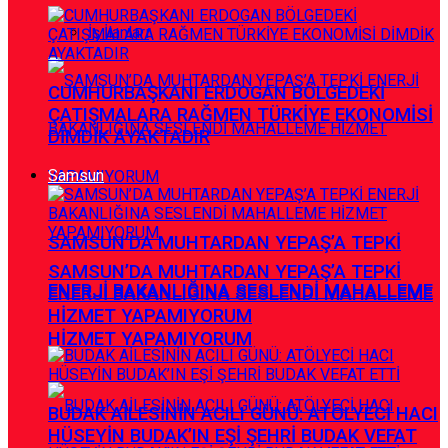
İş İlanları
CUMHURBAŞKANI ERDOGAN BÖLGEDEKİ
ÇATIŞMALARA RAĞMEN TÜRKİYE EKONOMİSİ
DİMDİK AYAKTADIR
Samsun
SAMSUN’DA MUHTARDAN YEPAŞ’A TEPKİ
SAMSUN’DA MUHTARDAN YEPAŞ’A TEPKİ
ENERJİ BAKANLIĞINA SESLENDİ MAHALLEME
ENERJİ BAKANLIĞINA SESLENDİ MAHALLEME
HİZMET YAPAMIYORUM
HİZMET YAPAMIYORUM
BUDAK AİLESİNİN ACILI GÜNÜ: ATÖLYECİ HACI
HÜSEYİN BUDAK’IN EŞİ ŞEHRİ BUDAK VEFAT