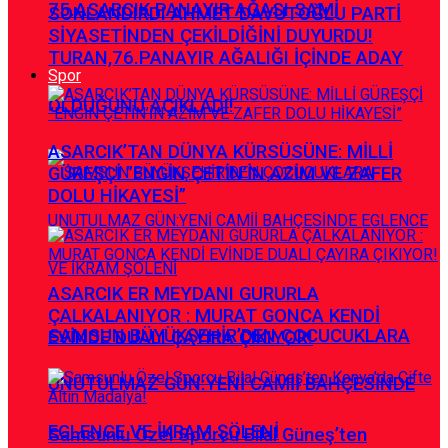
75.ASARCIK PANAYIR AĞASI SAMİ
SONLANDIRDI AHMET DAVUTOĞLU PARTİ
SİYASETİNDEN ÇEKİLDİĞİNİ DUYURDU!
TURAN,76.PANAYIR AĞALIĞI İÇİNDE ADAY
Spor
OLDUĞUNU AÇIKLADI!
ASARCIK’TAN DÜNYA KÜRSÜSÜNE: MİLLİ
GÜREŞÇİ ”ENGİN ÇETİN’İN AZİM VE ZAFER
DOLU HİKAYESİ”
ASARCIK ER MEYDANI GURURLA
ÇALKALANIYOR : MURAT GONCA KENDİ
SAMSUN BÜYÜKŞEHİR’DEN ÇOCUCUKLARA
EVİNDE DUALI ÇAYIRA ÇIKIYOR!
UNUTULMAZ GÜN:YENİ CAMİİ BAHÇESİNDE
EGLENCE VE İKRAM ŞÖLENİ
Samsunlu Özel Sporcu Bilal Güneş’ten