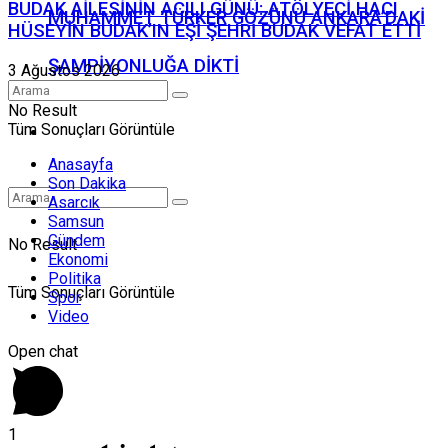
BUDAK AİLESİNİN ACILI GÜNÜ: ATÖLYECİ HACI
MUHAMMET TÜRKER GÖZÜNÜ ANKARA’DAKİ
HÜSEYİN BUDAK’IN EŞİ ŞEHRİ BUDAK VEFAT ETTİ
ŞAMPİYONLUĞA DİKTİ
3 Ağustos 2026
No Result
Tüm Sonuçları Görüntüle
Video
Anasayfa
Son Dakika
Asarcık
Samsun
Gündem
No Result
Ekonomi
Politika
Tüm Sonuçları Görüntüle
Spor
Video
Open chat
1