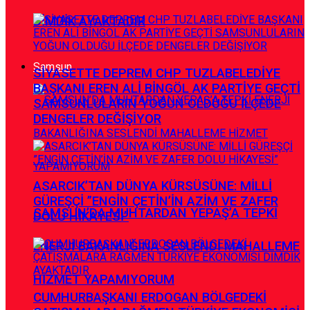
DİMDİK AYAKTADIR
Samsun
SİYASETTE DEPREM CHP TUZLABELEDİYE
BAŞKANI EREN ALİ BİNGÖL AK PARTİYE GEÇTİ
SAMSUNLULARIN YOĞUN OLDUĞU İLÇEDE
DENGELER DEĞİŞİYOR
ASARCIK’TAN DÜNYA KÜRSÜSÜNE: MİLLİ
GÜREŞÇİ ”ENGİN ÇETİN’İN AZİM VE ZAFER
SAMSUN’DA MUHTARDAN YEPAŞ’A TEPKİ
DOLU HİKAYESİ”
ENERJİ BAKANLIĞINA SESLENDİ MAHALLEME
HİZMET YAPAMIYORUM
CUMHURBAŞKANI ERDOGAN BÖLGEDEKİ