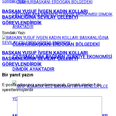
Sondaki Yazı
BAŞKAN YUSUF İVGEN KADIN KOLLARI
BAŞKANLIĞINA SEVİLAY ÇELEBİ'Yİ
GÖREVLENDİRDİK
Sondaki Yazı
CUMHURBAŞKANI ERDOGAN BÖLGEDEKİ
BAŞKAN YUSUF İVGEN KADIN KOLLARI
ÇATIŞMALARA RAĞMEN TÜRKİYE EKONOMİSİ
BAŞKANLIĞINA SEVİLAY ÇELEBİ'Yİ
GÖREVLENDİRDİK
DİMDİK AYAKTADIR
Bir yanıt yazın
E-posta adresiniz yayınlanmayacak.
Gerekli alanlar
*
ile
işaretlenmişlerdir