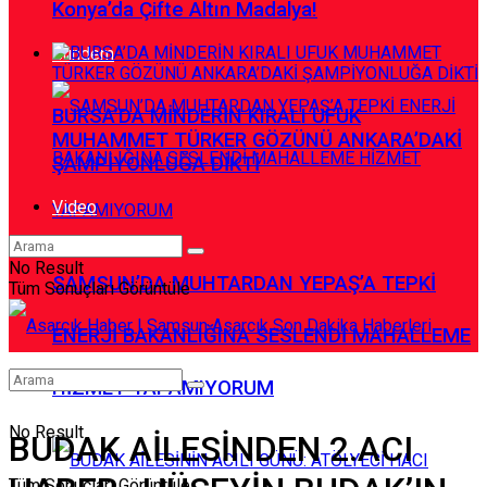
Konya’da Çifte Altın Madalya!
Gündem
BURSA’DA MİNDERİN KIRALI UFUK
MUHAMMET TÜRKER GÖZÜNÜ ANKARA’DAKİ
ŞAMPİYONLUĞA DİKTİ
Video
No Result
SAMSUN’DA MUHTARDAN YEPAŞ’A TEPKİ
Tüm Sonuçları Görüntüle
ENERJİ BAKANLIĞINA SESLENDİ MAHALLEME
HİZMET YAPAMIYORUM
No Result
BUDAK AİLESİNDEN 2.ACI
Tüm Sonuçları Görüntüle