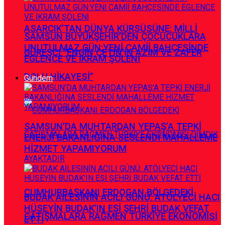
ASARCIK’TAN DÜNYA KÜRSÜSÜNE: MİLLİ
SAMSUN BÜYÜKŞEHİR’DEN ÇOCUCUKLARA
UNUTULMAZ GÜN:YENİ CAMİİ BAHÇESİNDE
GÜREŞÇİ ”ENGİN ÇETİN’İN AZİM VE ZAFER
EGLENCE VE İKRAM ŞÖLENİ
DOLU HİKAYESİ”
Gündem
SAMSUN’DA MUHTARDAN YEPAŞ’A TEPKİ
ENERJİ BAKANLIĞINA SESLENDİ MAHALLEME
HİZMET YAPAMIYORUM
CUMHURBAŞKANI ERDOGAN BÖLGEDEKİ
BUDAK AİLESİNİN ACILI GÜNÜ: ATÖLYECİ HACI
HÜSEYİN BUDAK’IN EŞİ ŞEHRİ BUDAK VEFAT
ÇATIŞMALARA RAĞMEN TÜRKİYE EKONOMİSİ
ETTİ