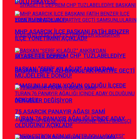
DOLU HİKAYESİ”
MHP ASARCIK İLÇE BAŞKANI FATİH BENZER
İLÇE YÖNETİMİNİ AÇIKLADI!
SİYASETTE DEPREM CHP TUZLABELEDİYE
BAŞKAN ”ŞERİF KILAĞUZ” ANKRA’DAN
BAŞKANI EREN ALİ BİNGÖL AK PARTİYE GEÇTİ
MÜJDELERLE DÖNDÜ!
SAMSUNLULARIN YOĞUN OLDUĞU İLÇEDE
DENGELER DEĞİŞİYOR
75.ASARCIK PANAYIR AĞASI SAMİ
TURAN,76.PANAYIR AĞALIĞI İÇİNDE ADAY
OLDUĞUNU AÇIKLADI!