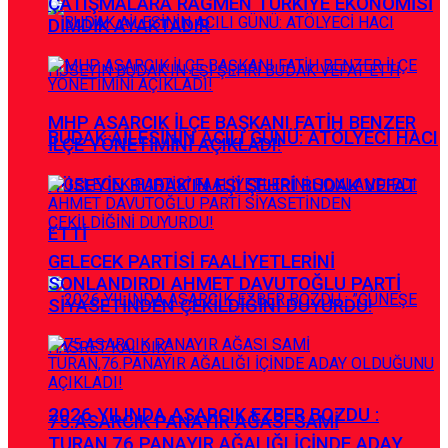
ÇATIŞMALARA RAĞMEN TÜRKİYE EKONOMİSİ
DİMDİK AYAKTADIR
MHP ASARCIK İLÇE BAŞKANI FATİH BENZER
BUDAK AİLESİNİN ACILI GÜNÜ: ATÖLYECİ HACI
İLÇE YÖNETİMİNİ AÇIKLADI!
HÜSEYİN BUDAK’IN EŞİ ŞEHRİ BUDAK VEFAT
ETTİ
GELECEK PARTİSİ FAALİYETLERİNİ
SONLANDIRDI AHMET DAVUTOĞLU PARTİ
SİYASETİNDEN ÇEKİLDİĞİNİ DUYURDU!
2026 YILINDA ASARCIK EZBER BOZDU :
75.ASARCIK PANAYIR AĞASI SAMİ
TURAN,76.PANAYIR AĞALIĞI İÇİNDE ADAY