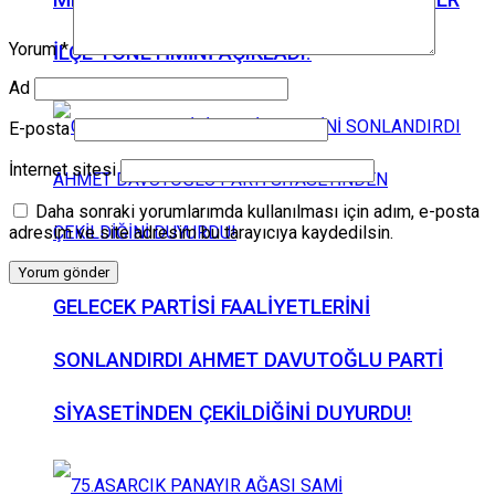
MHP ASARCIK İLÇE BAŞKANI FATİH BENZER
Yorum
*
İLÇE YÖNETİMİNİ AÇIKLADI!
Ad
E-posta
İnternet sitesi
Daha sonraki yorumlarımda kullanılması için adım, e-posta
adresim ve site adresim bu tarayıcıya kaydedilsin.
GELECEK PARTİSİ FAALİYETLERİNİ
SONLANDIRDI AHMET DAVUTOĞLU PARTİ
SİYASETİNDEN ÇEKİLDİĞİNİ DUYURDU!