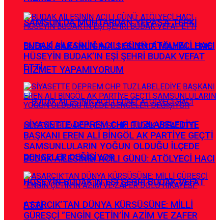
SAMSUN’DA MUHTARDAN YEPAŞ’A TEPKİ
BUDAK AİLESİNİN ACILI GÜNÜ: ATÖLYECİ HACI
ENERJİ BAKANLIĞINA SESLENDİ MAHALLEME
HÜSEYİN BUDAK’IN EŞİ ŞEHRİ BUDAK VEFAT
ETTİ
HİZMET YAPAMIYORUM
SİYASETTE DEPREM CHP TUZLABELEDİYE
BAŞKANI EREN ALİ BİNGÖL AK PARTİYE GEÇTİ
SAMSUNLULARIN YOĞUN OLDUĞU İLÇEDE
DENGELER DEĞİŞİYOR
BUDAK AİLESİNİN ACILI GÜNÜ: ATÖLYECİ HACI
HÜSEYİN BUDAK’IN EŞİ ŞEHRİ BUDAK VEFAT
ASARCIK’TAN DÜNYA KÜRSÜSÜNE: MİLLİ
ETTİ
GÜREŞÇİ ”ENGİN ÇETİN’İN AZİM VE ZAFER