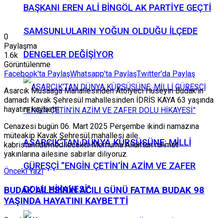
BAŞKANI EREN ALİ BİNGÖL AK PARTİYE GEÇTİ
SAMSUNLULARIN YOĞUN OLDUĞU İLÇEDE
0
Paylaşma
DENGELER DEĞİŞİYOR
1.6k
Görüntülenme
Facebook'ta Paylaş
Whatsapp'ta Paylaş
Twitter'da Paylaş
Asarcık Musaağa Mahallesinden Atölyeci Hüseyin Budak’ın
damadı Kavak Şehresül mahallesinden İDRİS KAYA 63 yaşında
hayatını kaybetti.
Cenazesi bugün 06. Mart 2025 Perşembe ikindi namazına
müteakip Kavak Şehresül mahallesi aile
ASARCIK’TAN DÜNYA KÜRSÜSÜNE: MİLLİ
kabristanlıdefnedilecektir.Merhuma Allah’tan rahmet
yakınlarına ailesine sabırlar diliyoruz.
GÜREŞÇİ ”ENGİN ÇETİN’İN AZİM VE ZAFER
Önceki Yazı
DOLU HİKAYESİ”
BUDAK AİLESİNİN ACILI GÜNÜ FATMA BUDAK 98
YAŞINDA HAYATINI KAYBETTİ