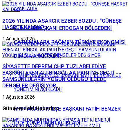
2026 YILINDA ASARCIK EZBER BOZDU : ”GÜNEŞE
HASRET KALDIK”
CUMHURBAŞKANI ERDOGAN BÖLGEDEKİ
1 Ağustos 2026
ÇATIŞMALARA RAĞMEN TÜRKİYE EKONOMİSİ
DİMDİK AYAKTADIR
SİYASETTE DEPREM CHP TUZLABELEDİYE
BAŞKANI EREN ALİ BİNGÖL AK PARTİYE GEÇTİ
SAMSUNLULARIN YOĞUN OLDUĞU İLÇEDE
DENGELER DEĞİŞİYOR
1 Ağustos 2026
Gündemdeki Haberler
MHP ASARCIK İLÇE BAŞKANI FATİH BENZER
İLÇE YÖNETİMİNİ AÇIKLADI!