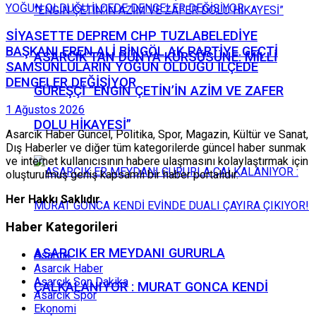
SİYASETTE DEPREM CHP TUZLABELEDİYE
BAŞKANI EREN ALİ BİNGÖL AK PARTİYE GEÇTİ
ASARCIK’TAN DÜNYA KÜRSÜSÜNE: MİLLİ
SAMSUNLULARIN YOĞUN OLDUĞU İLÇEDE
DENGELER DEĞİŞİYOR
GÜREŞÇİ ”ENGİN ÇETİN’İN AZİM VE ZAFER
1 Ağustos 2026
DOLU HİKAYESİ”
Asarcık Haber Güncel, Politika, Spor, Magazin, Kültür ve Sanat,
Dış Haberler ve diğer tüm kategorilerde güncel haber sunmak
ve internet kullanıcısının habere ulaşmasını kolaylaştırmak için
oluşturulmuş geniş kapsamlı bir haber portalıdır.
Her Hakkı Saklıdır
Haber Kategorileri
ASARCIK ER MEYDANI GURURLA
Asarcık
Asarcık Haber
Asarcık Son Dakika
ÇALKALANIYOR : MURAT GONCA KENDİ
Asarcık Spor
Ekonomi