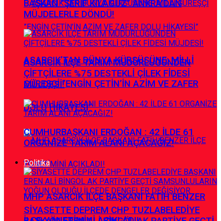
BAŞKAN ”ŞERİF KILAĞUZ” ANKRA’DAN
MÜJDELERLE DÖNDÜ!
ASARCIK’TAN DÜNYA KÜRSÜSÜNE: MİLLİ
ASARCIK İLÇE TARIM MÜDÜRLÜĞÜNDEN
ÇİFTÇİLERE %75 DESTEKLİ ÇİLEK FİDESİ
GÜREŞÇİ ”ENGİN ÇETİN’İN AZİM VE ZAFER
MÜJDESİ!
DOLU HİKAYESİ”
CUMHURBAŞKANI ERDOĞAN : 42 İLDE 61
ORGANİZE TARIM ALANI AÇACAĞIZ!
Politika
MHP ASARCIK İLÇE BAŞKANI FATİH BENZER
SİYASETTE DEPREM CHP TUZLABELEDİYE
İLÇE YÖNETİMİNİ AÇIKLADI!
BAŞKANI EREN ALİ BİNGÖL AK PARTİYE GEÇTİ