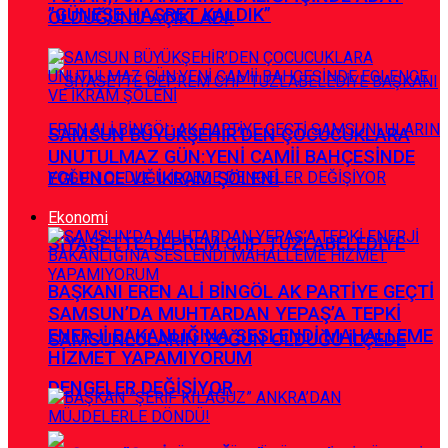
”GÜNEŞE HASRET KALDIK”
OLDUĞUNU AÇIKLADI!
SAMSUN BÜYÜKŞEHİR’DEN ÇOCUCUKLARA
UNUTULMAZ GÜN:YENİ CAMİİ BAHÇESİNDE
EGLENCE VE İKRAM ŞÖLENİ
Ekonomi
SİYASETTE DEPREM CHP TUZLABELEDİYE
BAŞKANI EREN ALİ BİNGÖL AK PARTİYE GEÇTİ
SAMSUN’DA MUHTARDAN YEPAŞ’A TEPKİ
ENERJİ BAKANLIĞINA SESLENDİ MAHALLEME
SAMSUNLULARIN YOĞUN OLDUĞU İLÇEDE
HİZMET YAPAMIYORUM
DENGELER DEĞİŞİYOR