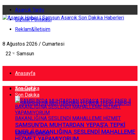
Asarcık Tarihi
Gizlilik Politikası
Reklam&İletişim
8 Ağustos 2026 / Cumartesi
22
Samsun
°C
Anasayfa
Son Dakika
Anasayfa
Son Dakika
SAMSUN’DA MUHTARDAN YEPAŞ’A TEPKİ
ENERJİ BAKANLIĞINA SESLENDİ MAHALLEME
HİZMET YAPAMIYORUM