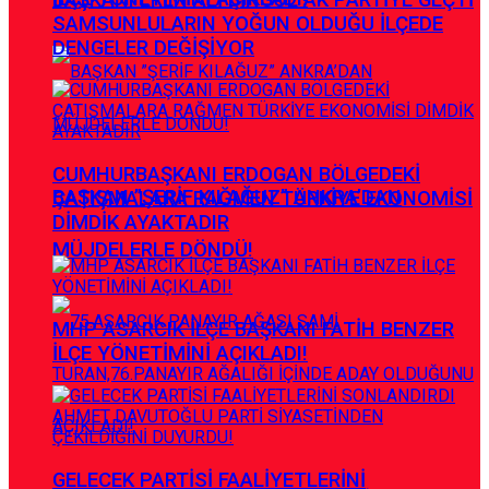
SAMSUNLULARIN YOĞUN OLDUĞU İLÇEDE
DENGELER DEĞİŞİYOR
CUMHURBAŞKANI ERDOGAN BÖLGEDEKİ
BAŞKAN ”ŞERİF KILAĞUZ” ANKRA’DAN
ÇATIŞMALARA RAĞMEN TÜRKİYE EKONOMİSİ
DİMDİK AYAKTADIR
MÜJDELERLE DÖNDÜ!
MHP ASARCIK İLÇE BAŞKANI FATİH BENZER
İLÇE YÖNETİMİNİ AÇIKLADI!
GELECEK PARTİSİ FAALİYETLERİNİ