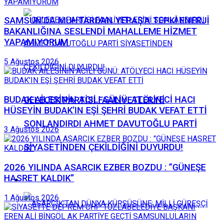
SAMSUN’DA MUHTARDAN YEPAŞ’A TEPKİ ENERJİ
BAKANLIĞINA SESLENDİ MAHALLEME HİZMET
YAPAMIYORUM
5 Ağustos 2026
BUDAK AİLESİNİN ACILI GÜNÜ: ATÖLYECİ HACI
GELECEK PARTİSİ FAALİYETLERİNİ
HÜSEYİN BUDAK’IN EŞİ ŞEHRİ BUDAK VEFAT ETTİ
SONLANDIRDI AHMET DAVUTOĞLU PARTİ
3 Ağustos 2026
SİYASETİNDEN ÇEKİLDİĞİNİ DUYURDU!
2026 YILINDA ASARCIK EZBER BOZDU : ”GÜNEŞE
HASRET KALDIK”
Spor
1 Ağustos 2026