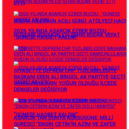
ETTİ
BUDAK AİLESİNİN ACILI GÜNÜ: ATÖLYECİ HACI
2026 YILINDA ASARCIK EZBER BOZDU :
HÜSEYİN BUDAK’IN EŞİ ŞEHRİ BUDAK VEFAT
”GÜNEŞE HASRET KALDIK”
ETTİ
SİYASETTE DEPREM CHP TUZLABELEDİYE
BAŞKANI EREN ALİ BİNGÖL AK PARTİYE GEÇTİ
SAMSUNLULARIN YOĞUN OLDUĞU İLÇEDE
DENGELER DEĞİŞİYOR
2026 YILINDA ASARCIK EZBER BOZDU :
”GÜNEŞE HASRET KALDIK”
ASARCIK’TAN DÜNYA KÜRSÜSÜNE: MİLLİ
GÜREŞÇİ ”ENGİN ÇETİN’İN AZİM VE ZAFER