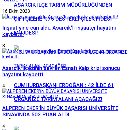
ASARCIK İLÇE TARIM MÜDÜRLÜĞÜNDEN
16 Ekim 2023
ÇİFTÇİLERE %75 DESTEKLİ ÇİLEK FİDESİ
İnşaat yine can aldı…Asarcık’lı inşaatçı hayatını
MÜJDESİ!
kaybetti!
8
Asarcık İlçesinin sevilen Esnafı Kalp krizi sonucu
hayatını kaybetti
CUMHURBAŞKANI ERDOĞAN : 42 İLDE 61
4
ORGANİZE TARIM ALANI AÇACAĞIZ!
ALPEREN EKER’İN BÜYÜK BAŞARISI ÜNİVERSİTE
SINAVINDA 503 PUAN ALDI
Politika
4