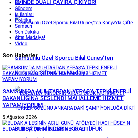
EVİNDE DUALI ÇAYIRA ÇIKIYOR!
Genel
Gündem
İş İlanları
Politika
Samsun
Son Dakika
Spor
Video
Son Haberler
Samsunlu Özel Sporcu Bilal Güneş’ten
Konya’da Çifte Altın Madalya!
SAMSUN’DA MUHTARDAN YEPAŞ’A TEPKİ ENERJİ
BAKANLIĞINA SESLENDİ MAHALLEME HİZMET
YAPAMIYORUM
5 Ağustos 2026
BURSA’DA MİNDERİN KIRALI UFUK