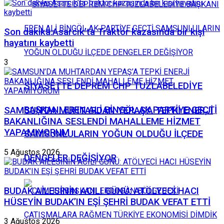
Son dakika:Asarcık’ta Traktör kazasında bir kişi
hayatını kaybetti
3
SİYASETTE DEPREM CHP TUZLABELEDİYE
BAŞKANI EREN ALİ BİNGÖL AK PARTİYE GEÇTİ
SAMSUN’DA MUHTARDAN YEPAŞ’A TEPKİ ENERJİ
BAKANLIĞINA SESLENDİ MAHALLEME HİZMET
YAPAMIYORUM
SAMSUNLULARIN YOĞUN OLDUĞU İLÇEDE
5 Ağustos 2026
DENGELER DEĞİŞİYOR
BUDAK AİLESİNİN ACILI GÜNÜ: ATÖLYECİ HACI
HÜSEYİN BUDAK’IN EŞİ ŞEHRİ BUDAK VEFAT ETTİ
3 Ağustos 2026