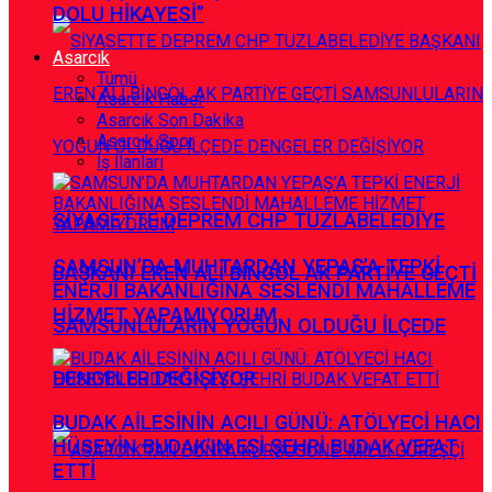
DOLU HİKAYESİ”
Asarcık
Tümü
Asarcık Haber
Asarcık Son Dakika
Asarcık Spor
İş İlanları
SİYASETTE DEPREM CHP TUZLABELEDİYE
SAMSUN’DA MUHTARDAN YEPAŞ’A TEPKİ
BAŞKANI EREN ALİ BİNGÖL AK PARTİYE GEÇTİ
ENERJİ BAKANLIĞINA SESLENDİ MAHALLEME
HİZMET YAPAMIYORUM
SAMSUNLULARIN YOĞUN OLDUĞU İLÇEDE
DENGELER DEĞİŞİYOR
BUDAK AİLESİNİN ACILI GÜNÜ: ATÖLYECİ HACI
HÜSEYİN BUDAK’IN EŞİ ŞEHRİ BUDAK VEFAT
ETTİ