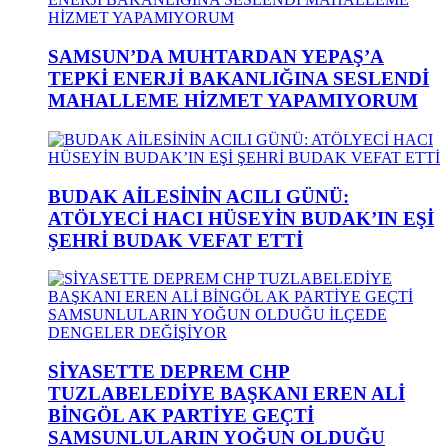
SAMSUN’DA MUHTARDAN YEPAŞ’A
TEPKİ ENERJİ BAKANLIĞINA SESLENDİ
MAHALLEME HİZMET YAPAMIYORUM
BUDAK AİLESİNİN ACILI GÜNÜ:
ATÖLYECİ HACI HÜSEYİN BUDAK’IN EŞİ
ŞEHRİ BUDAK VEFAT ETTİ
SİYASETTE DEPREM CHP
TUZLABELEDİYE BAŞKANI EREN ALİ
BİNGÖL AK PARTİYE GEÇTİ
SAMSUNLULARIN YOĞUN OLDUĞU