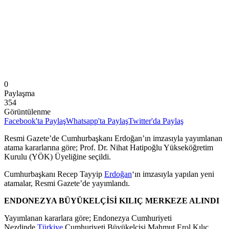
0
Paylaşma
354
Görüntülenme
Facebook'ta Paylaş
Whatsapp'ta Paylaş
Twitter'da Paylaş
Resmi Gazete’de Cumhurbaşkanı Erdoğan’ın imzasıyla yayımlanan
atama kararlarına göre; Prof. Dr. Nihat Hatipoğlu Yükseköğretim
Kurulu (YÖK) Üyeliğine seçildi.
Cumhurbaşkanı Recep Tayyip
Erdoğan
‘ın imzasıyla yapılan yeni
atamalar, Resmi Gazete’de yayımlandı.
ENDONEZYA BÜYÜKELÇİSİ KILIÇ MERKEZE ALINDI
Yayımlanan kararlara göre; Endonezya Cumhuriyeti
Nezdinde
Türkiye
Cumhuriyeti Büyükelçisi Mahmut Erol Kılıç