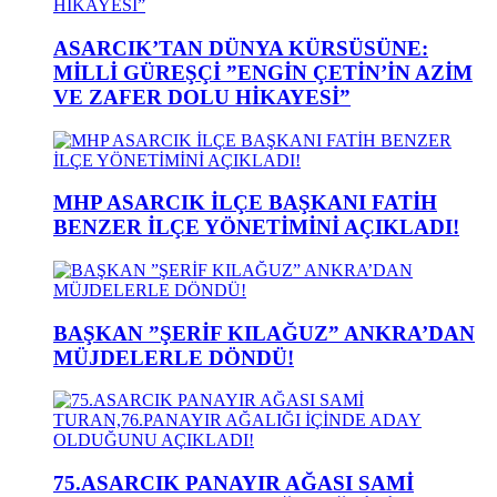
ASARCIK’TAN DÜNYA KÜRSÜSÜNE:
MİLLİ GÜREŞÇİ ”ENGİN ÇETİN’İN AZİM
VE ZAFER DOLU HİKAYESİ”
MHP ASARCIK İLÇE BAŞKANI FATİH
BENZER İLÇE YÖNETİMİNİ AÇIKLADI!
BAŞKAN ”ŞERİF KILAĞUZ” ANKRA’DAN
MÜJDELERLE DÖNDÜ!
75.ASARCIK PANAYIR AĞASI SAMİ