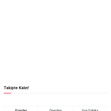
Takipte Kalın!
Popüler
Önerilen
Son Dakika