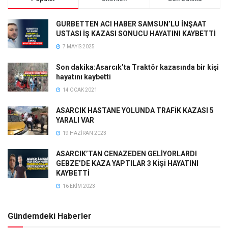
GURBETTEN ACI HABER SAMSUN’LU İNŞAAT
USTASI İŞ KAZASI SONUCU HAYATINI KAYBETTİ
7 MAYIS 2025
Son dakika:Asarcık’ta Traktör kazasında bir kişi
hayatını kaybetti
14 OCAK 2021
ASARCIK HASTANE YOLUNDA TRAFİK KAZASI 5
YARALI VAR
19 HAZIRAN 2023
ASARCIK’TAN CENAZEDEN GELİYORLARDI
GEBZE’DE KAZA YAPTILAR 3 KİŞİ HAYATINI
KAYBETTİ
16 EKIM 2023
Gündemdeki Haberler