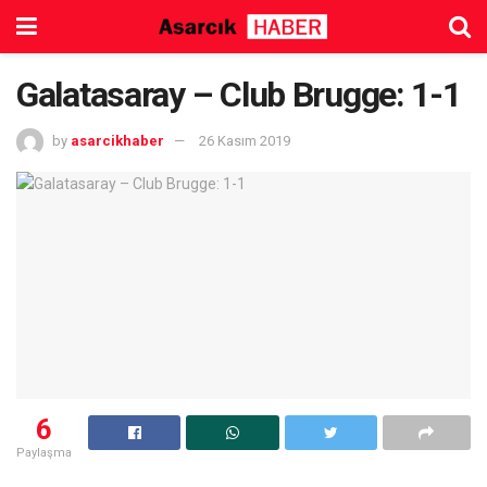
Galatasaray – Club Brugge: 1-1
by
asarcikhaber
26 Kasım 2019
6
Paylaşma