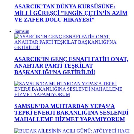
ASARCIK’TAN DÜNYA KÜRSÜSÜNE:
MİLLİ GÜREŞÇİ ”ENGİN ÇETİN’İN AZİM
VE ZAFER DOLU HİKAYESİ”
Samsun
ASARCIK’IN GENÇ ESNAFI FATİH ONAT,
ANAHTAR PARTİ TEŞKİLAT
BAŞKANLIĞI’NA GETİRİLDİ!
SAMSUN’DA MUHTARDAN YEPAŞ’A
TEPKİ ENERJİ BAKANLIĞINA SESLENDİ
MAHALLEME HİZMET YAPAMIYORUM