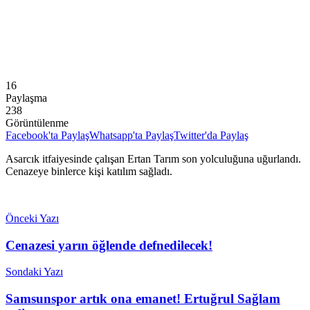
16
Paylaşma
238
Görüntülenme
Facebook'ta Paylaş
Whatsapp'ta Paylaş
Twitter'da Paylaş
Asarcık itfaiyesinde çalışan Ertan Tarım son yolculuğuna uğurlandı.
Cenazeye binlerce kişi katılım sağladı.
Önceki Yazı
Cenazesi yarın öğlende defnedilecek!
Sondaki Yazı
Samsunspor artık ona emanet! Ertuğrul Sağlam