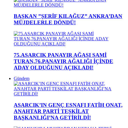
BAŞKAN ”ŞERİF KILAĞUZ” ANKRA’DAN
MÜJDELERLE DÖNDÜ!
75.ASARCIK PANAYIR AĞASI SAMİ
TURAN,76.PANAYIR AĞALIĞI İÇİNDE
ADAY OLDUĞUNU AÇIKLADI!
Gündem
ASARCIK’IN GENÇ ESNAFI FATİH ONAT,
ANAHTAR PARTİ TEŞKİLAT
BAŞKANLIĞI’NA GETİRİLDİ!