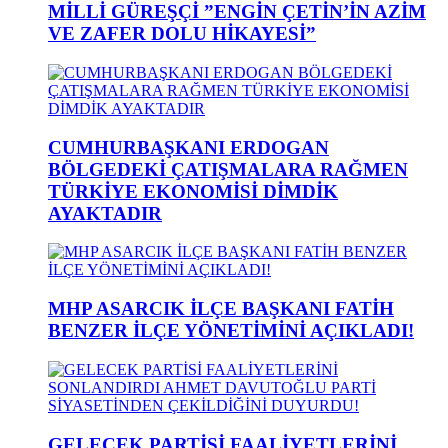
MİLLİ GÜREŞÇİ ”ENGİN ÇETİN’İN AZİM
VE ZAFER DOLU HİKAYESİ”
CUMHURBAŞKANI ERDOGAN
BÖLGEDEKİ ÇATIŞMALARA RAĞMEN
TÜRKİYE EKONOMİSİ DİMDİK
AYAKTADIR
MHP ASARCIK İLÇE BAŞKANI FATİH
BENZER İLÇE YÖNETİMİNİ AÇIKLADI!
GELECEK PARTİSİ FAALİYETLERİNİ