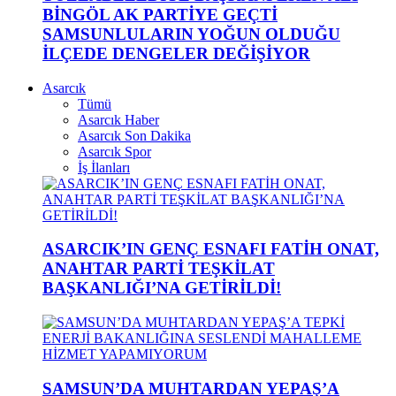
BİNGÖL AK PARTİYE GEÇTİ
SAMSUNLULARIN YOĞUN OLDUĞU
İLÇEDE DENGELER DEĞİŞİYOR
Asarcık
Tümü
Asarcık Haber
Asarcık Son Dakika
Asarcık Spor
İş İlanları
ASARCIK’IN GENÇ ESNAFI FATİH ONAT,
ANAHTAR PARTİ TEŞKİLAT
BAŞKANLIĞI’NA GETİRİLDİ!
SAMSUN’DA MUHTARDAN YEPAŞ’A