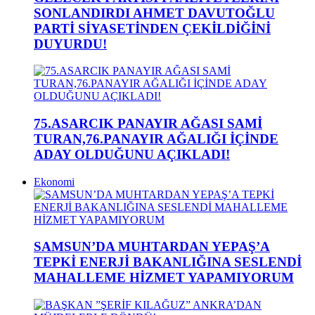
SONLANDIRDI AHMET DAVUTOĞLU
PARTİ SİYASETİNDEN ÇEKİLDİĞİNİ
DUYURDU!
75.ASARCIK PANAYIR AĞASI SAMİ
TURAN,76.PANAYIR AĞALIĞI İÇİNDE
ADAY OLDUĞUNU AÇIKLADI!
Ekonomi
SAMSUN’DA MUHTARDAN YEPAŞ’A
TEPKİ ENERJİ BAKANLIĞINA SESLENDİ
MAHALLEME HİZMET YAPAMIYORUM