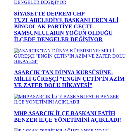
SİYASETTE DEPREM CHP
TUZLABELEDİYE BAŞKANI EREN ALİ
BİNGÖL AK PARTİYE GEÇTİ
SAMSUNLULARIN YOĞUN OLDUĞU
İLÇEDE DENGELER DEĞİŞİYOR
ASARCIK’TAN DÜNYA KÜRSÜSÜNE:
MİLLİ GÜREŞÇİ ”ENGİN ÇETİN’İN AZİM
VE ZAFER DOLU HİKAYESİ”
MHP ASARCIK İLÇE BAŞKANI FATİH
BENZER İLÇE YÖNETİMİNİ AÇIKLADI!