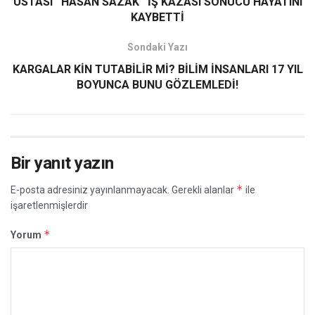
USTASI ''HASAN SAZAK'' İŞ KAZASI SONUCU HAYATINI
KAYBETTİ
Sondaki Yazı
KARGALAR KİN TUTABİLİR Mİ? BİLİM İNSANLARI 17 YIL
BOYUNCA BUNU GÖZLEMLEDİ!
Bir yanıt yazın
*
E-posta adresiniz yayınlanmayacak.
Gerekli alanlar
ile
işaretlenmişlerdir
*
Yorum