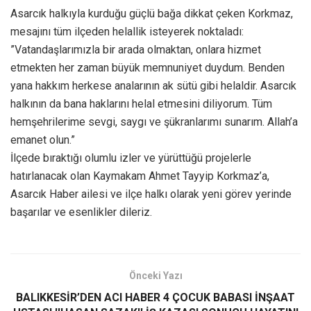
​Asarcık halkıyla kurduğu güçlü bağa dikkat çeken Korkmaz,
mesajını tüm ilçeden helallik isteyerek noktaladı:
​”Vatandaşlarımızla bir arada olmaktan, onlara hizmet
etmekten her zaman büyük memnuniyet duydum. Benden
yana hakkım herkese analarının ak sütü gibi helaldir. Asarcık
halkının da bana haklarını helal etmesini diliyorum. Tüm
hemşehrilerime sevgi, saygı ve şükranlarımı sunarım. Allah’a
emanet olun.”
​İlçede bıraktığı olumlu izler ve yürüttüğü projelerle
hatırlanacak olan Kaymakam Ahmet Tayyip Korkmaz’a,
Asarcık Haber ailesi ve ilçe halkı olarak yeni görev yerinde
başarılar ve esenlikler dileriz.
Önceki Yazı
BALIKKESİR’DEN ACI HABER 4 ÇOCUK BABASI İNŞAAT