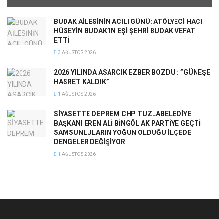
BUDAK AİLESİNİN ACILI GÜNÜ: ATÖLYECİ HACI
HÜSEYİN BUDAK’IN EŞİ ŞEHRİ BUDAK VEFAT
ETTİ
3 AĞUSTOS 2026
2026 YILINDA ASARCIK EZBER BOZDU : ”GÜNEŞE
HASRET KALDIK”
1 AĞUSTOS 2026
SİYASETTE DEPREM CHP TUZLABELEDİYE
BAŞKANI EREN ALİ BİNGÖL AK PARTİYE GEÇTİ
SAMSUNLULARIN YOĞUN OLDUĞU İLÇEDE
DENGELER DEĞİŞİYOR
1 AĞUSTOS 2026