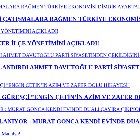
ÇATIŞMALARA RAĞMEN TÜRKİYE EKONOMİSİ
ER İLÇE YÖNETİMİNİ AÇIKLADI!
LANDIRDI AHMET DAVUTOĞLU PARTİ SİYASET
GÜREŞÇİ ”ENGİN ÇETİN’İN AZİM VE ZAFER D
ANIYOR : MURAT GONCA KENDİ EVİNDE DUAL