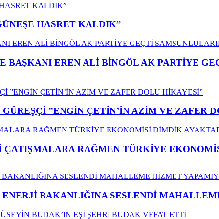
”GÜNEŞE HASRET KALDIK”
E BAŞKANI EREN ALİ BİNGÖL AK PARTİYE G
GÜREŞÇİ ”ENGİN ÇETİN’İN AZİM VE ZAFER D
ÇATIŞMALARA RAĞMEN TÜRKİYE EKONOMİSİ
İ ENERJİ BAKANLIĞINA SESLENDİ MAHALLE