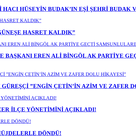
İ HACI HÜSEYİN BUDAK’IN EŞİ ŞEHRİ BUDAK 
”GÜNEŞE HASRET KALDIK”
E BAŞKANI EREN ALİ BİNGÖL AK PARTİYE G
GÜREŞÇİ ”ENGİN ÇETİN’İN AZİM VE ZAFER D
ER İLÇE YÖNETİMİNİ AÇIKLADI!
MÜJDELERLE DÖNDÜ!