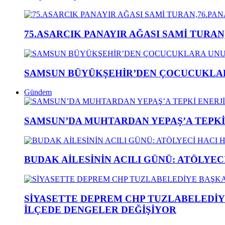
75.ASARCIK PANAYIR AĞASI SAMİ TURAN
SAMSUN BÜYÜKŞEHİR’DEN ÇOCUCUKLAR
Gündem
SAMSUN’DA MUHTARDAN YEPAŞ’A TEPK
BUDAK AİLESİNİN ACILI GÜNÜ: ATÖLYEC
SİYASETTE DEPREM CHP TUZLABELEDİY
İLÇEDE DENGELER DEĞİŞİYOR