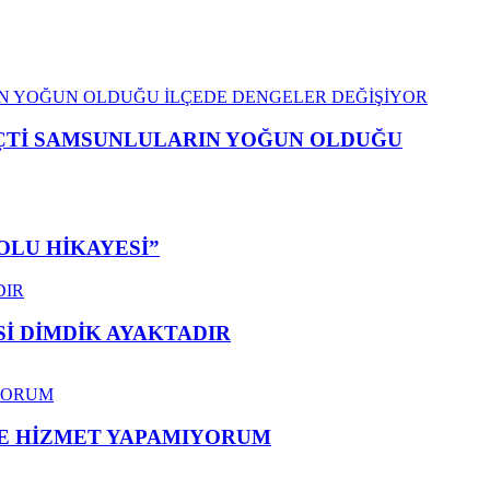
EÇTİ SAMSUNLULARIN YOĞUN OLDUĞU
OLU HİKAYESİ”
 DİMDİK AYAKTADIR
ME HİZMET YAPAMIYORUM