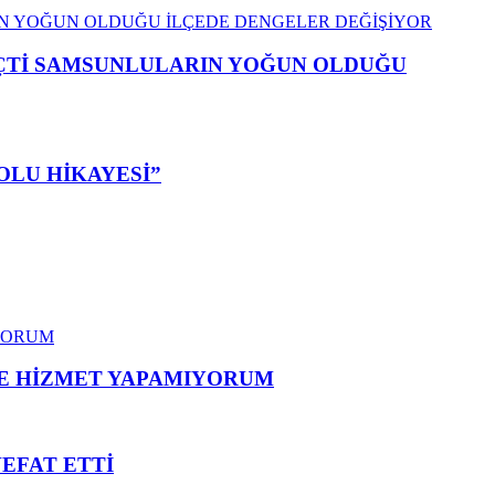
EÇTİ SAMSUNLULARIN YOĞUN OLDUĞU
OLU HİKAYESİ”
ME HİZMET YAPAMIYORUM
VEFAT ETTİ