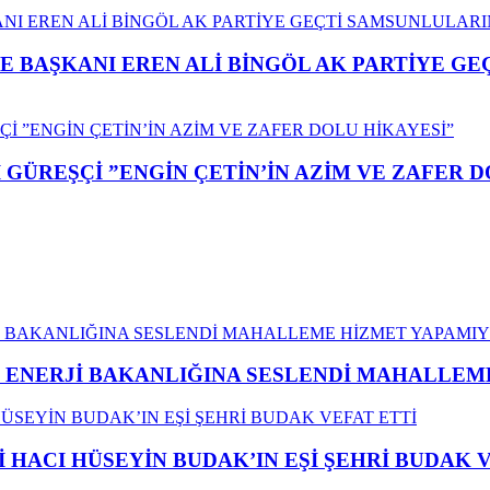
E BAŞKANI EREN ALİ BİNGÖL AK PARTİYE G
GÜREŞÇİ ”ENGİN ÇETİN’İN AZİM VE ZAFER D
İ ENERJİ BAKANLIĞINA SESLENDİ MAHALLE
İ HACI HÜSEYİN BUDAK’IN EŞİ ŞEHRİ BUDAK 