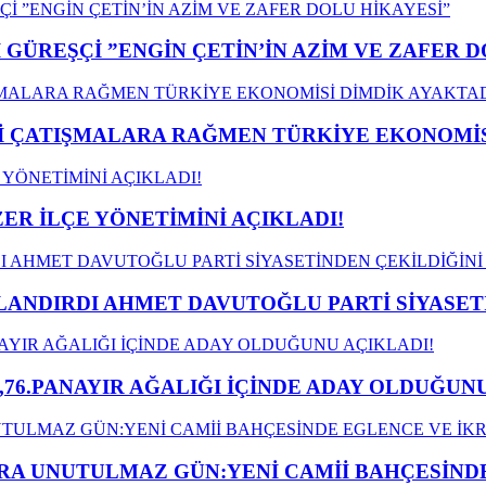
GÜREŞÇİ ”ENGİN ÇETİN’İN AZİM VE ZAFER D
ÇATIŞMALARA RAĞMEN TÜRKİYE EKONOMİSİ
ER İLÇE YÖNETİMİNİ AÇIKLADI!
LANDIRDI AHMET DAVUTOĞLU PARTİ SİYASET
,76.PANAYIR AĞALIĞI İÇİNDE ADAY OLDUĞUNU
A UNUTULMAZ GÜN:YENİ CAMİİ BAHÇESİNDE