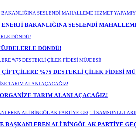
İ ENERJİ BAKANLIĞINA SESLENDİ MAHALLE
MÜJDELERLE DÖNDÜ!
İFTÇİLERE %75 DESTEKLİ ÇİLEK FİDESİ MÜ
 ORGANİZE TARIM ALANI AÇACAĞIZ!
E BAŞKANI EREN ALİ BİNGÖL AK PARTİYE G