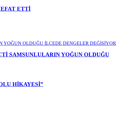
VEFAT ETTİ
EÇTİ SAMSUNLULARIN YOĞUN OLDUĞU
OLU HİKAYESİ”