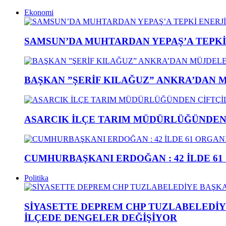
Ekonomi
SAMSUN’DA MUHTARDAN YEPAŞ’A TEPK
BAŞKAN ”ŞERİF KILAĞUZ” ANKRA’DAN 
ASARCIK İLÇE TARIM MÜDÜRLÜĞÜNDEN Ç
CUMHURBAŞKANI ERDOĞAN : 42 İLDE 61
Politika
SİYASETTE DEPREM CHP TUZLABELEDİY
İLÇEDE DENGELER DEĞİŞİYOR