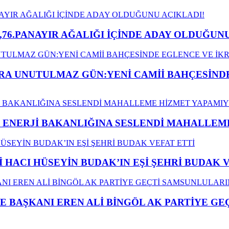
,76.PANAYIR AĞALIĞI İÇİNDE ADAY OLDUĞUNU
A UNUTULMAZ GÜN:YENİ CAMİİ BAHÇESİNDE
İ ENERJİ BAKANLIĞINA SESLENDİ MAHALLE
İ HACI HÜSEYİN BUDAK’IN EŞİ ŞEHRİ BUDAK 
E BAŞKANI EREN ALİ BİNGÖL AK PARTİYE G