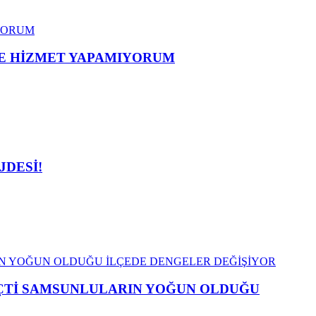
ME HİZMET YAPAMIYORUM
JDESİ!
EÇTİ SAMSUNLULARIN YOĞUN OLDUĞU