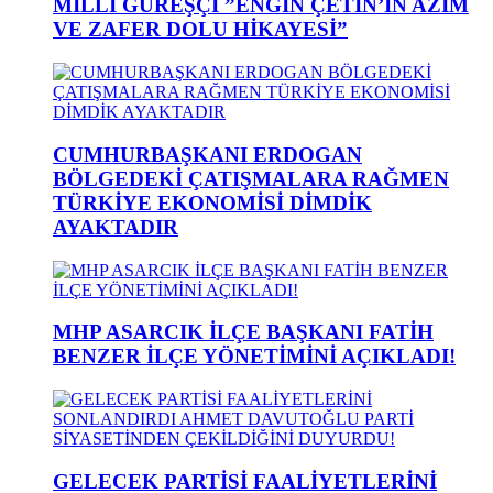
MİLLİ GÜREŞÇİ ”ENGİN ÇETİN’İN AZİM
VE ZAFER DOLU HİKAYESİ”
CUMHURBAŞKANI ERDOGAN
BÖLGEDEKİ ÇATIŞMALARA RAĞMEN
TÜRKİYE EKONOMİSİ DİMDİK
AYAKTADIR
MHP ASARCIK İLÇE BAŞKANI FATİH
BENZER İLÇE YÖNETİMİNİ AÇIKLADI!
GELECEK PARTİSİ FAALİYETLERİNİ