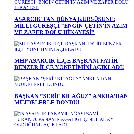
ASARCIK’TAN DÜNYA KÜRSÜSÜNE:
MİLLİ GÜREŞÇİ ”ENGİN ÇETİN’İN AZİM
VE ZAFER DOLU HİKAYESİ”
MHP ASARCIK İLÇE BAŞKANI FATİH
BENZER İLÇE YÖNETİMİNİ AÇIKLADI!
BAŞKAN ”ŞERİF KILAĞUZ” ANKRA’DAN
MÜJDELERLE DÖNDÜ!