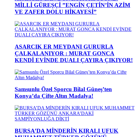
MİLLİ GÜREŞÇİ ”ENGİN ÇETİN’İN AZİM
VE ZAFER DOLU HİKAYESİ”
ASARCIK ER MEYDANI GURURLA
ÇALKALANIYOR : MURAT GONCA
KENDİ EVİNDE DUALI ÇAYIRA ÇIKIYOR!
Samsunlu Özel Sporcu Bilal Güneş’ten
Konya’da Çifte Altın Madalya!
BURSA’DA MİNDERİN KIRALI UFUK