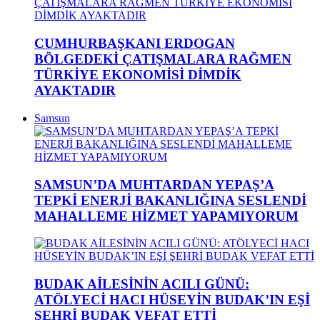
CUMHURBAŞKANI ERDOGAN
BÖLGEDEKİ ÇATIŞMALARA RAĞMEN
TÜRKİYE EKONOMİSİ DİMDİK
AYAKTADIR
Samsun
SAMSUN’DA MUHTARDAN YEPAŞ’A
TEPKİ ENERJİ BAKANLIĞINA SESLENDİ
MAHALLEME HİZMET YAPAMIYORUM
BUDAK AİLESİNİN ACILI GÜNÜ:
ATÖLYECİ HACI HÜSEYİN BUDAK’IN EŞİ
ŞEHRİ BUDAK VEFAT ETTİ