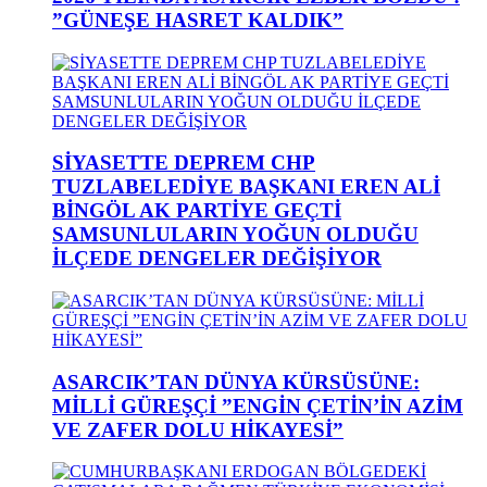
”GÜNEŞE HASRET KALDIK”
SİYASETTE DEPREM CHP
TUZLABELEDİYE BAŞKANI EREN ALİ
BİNGÖL AK PARTİYE GEÇTİ
SAMSUNLULARIN YOĞUN OLDUĞU
İLÇEDE DENGELER DEĞİŞİYOR
ASARCIK’TAN DÜNYA KÜRSÜSÜNE:
MİLLİ GÜREŞÇİ ”ENGİN ÇETİN’İN AZİM
VE ZAFER DOLU HİKAYESİ”