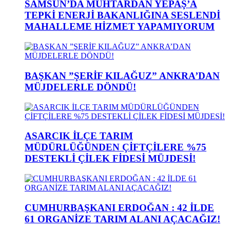
SAMSUN’DA MUHTARDAN YEPAŞ’A
TEPKİ ENERJİ BAKANLIĞINA SESLENDİ
MAHALLEME HİZMET YAPAMIYORUM
BAŞKAN ”ŞERİF KILAĞUZ” ANKRA’DAN
MÜJDELERLE DÖNDÜ!
ASARCIK İLÇE TARIM
MÜDÜRLÜĞÜNDEN ÇİFTÇİLERE %75
DESTEKLİ ÇİLEK FİDESİ MÜJDESİ!
CUMHURBAŞKANI ERDOĞAN : 42 İLDE
61 ORGANİZE TARIM ALANI AÇACAĞIZ!