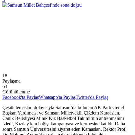
18
Paylaşma
63
Görüntülenme
Facebook'ta Paylaş
Whatsapp'ta Paylaş
Twitter'da Paylaş
Çeşitli temasları dolayısıyla Samsun’da bulunan AK Parti Genel
Başkan Yardımcısı ve Samsun Milletvekili Çiğdem Karaaslan,
Canik Belediyesi Minik Kız Basketbol Takımı’nın antrenmanını
izledi, Kızılay kan bağışı kampanyası ve kermesine katıldı. Daha
sonra Samsun Üniversitesini ziyaret eden Karaaslan, Rektör Prof.
Dr. Mahmut Aydın’dan çalışmaları hakkında bilgi aldı.