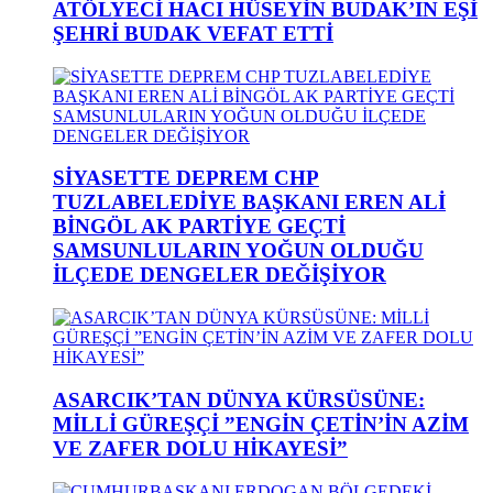
ATÖLYECİ HACI HÜSEYİN BUDAK’IN EŞİ
ŞEHRİ BUDAK VEFAT ETTİ
SİYASETTE DEPREM CHP
TUZLABELEDİYE BAŞKANI EREN ALİ
BİNGÖL AK PARTİYE GEÇTİ
SAMSUNLULARIN YOĞUN OLDUĞU
İLÇEDE DENGELER DEĞİŞİYOR
ASARCIK’TAN DÜNYA KÜRSÜSÜNE:
MİLLİ GÜREŞÇİ ”ENGİN ÇETİN’İN AZİM
VE ZAFER DOLU HİKAYESİ”