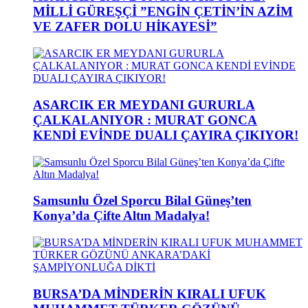
MİLLİ GÜREŞÇİ ”ENGİN ÇETİN’İN AZİM
VE ZAFER DOLU HİKAYESİ”
ASARCIK ER MEYDANI GURURLA
ÇALKALANIYOR : MURAT GONCA
KENDİ EVİNDE DUALI ÇAYIRA ÇIKIYOR!
Samsunlu Özel Sporcu Bilal Güneş’ten
Konya’da Çifte Altın Madalya!
BURSA’DA MİNDERİN KIRALI UFUK