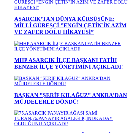
ASARCIK’TAN DÜNYA KÜRSÜSÜNE:
MİLLİ GÜREŞÇİ ”ENGİN ÇETİN’İN AZİM
VE ZAFER DOLU HİKAYESİ”
MHP ASARCIK İLÇE BAŞKANI FATİH
BENZER İLÇE YÖNETİMİNİ AÇIKLADI!
BAŞKAN ”ŞERİF KILAĞUZ” ANKRA’DAN
MÜJDELERLE DÖNDÜ!