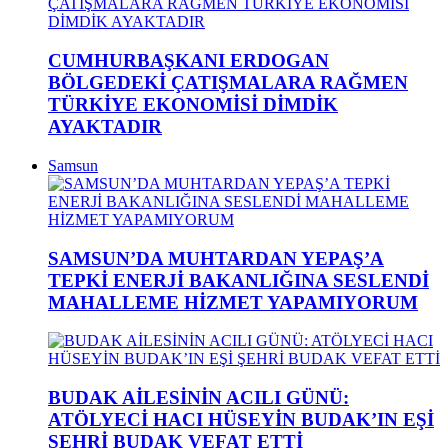
CUMHURBAŞKANI ERDOGAN
BÖLGEDEKİ ÇATIŞMALARA RAĞMEN
TÜRKİYE EKONOMİSİ DİMDİK
AYAKTADIR
Samsun
SAMSUN’DA MUHTARDAN YEPAŞ’A
TEPKİ ENERJİ BAKANLIĞINA SESLENDİ
MAHALLEME HİZMET YAPAMIYORUM
BUDAK AİLESİNİN ACILI GÜNÜ:
ATÖLYECİ HACI HÜSEYİN BUDAK’IN EŞİ
ŞEHRİ BUDAK VEFAT ETTİ