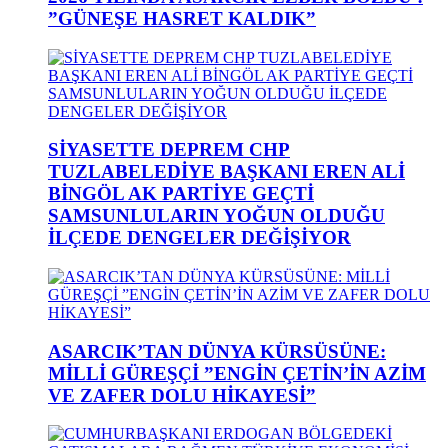
”GÜNEŞE HASRET KALDIK”
SİYASETTE DEPREM CHP
TUZLABELEDİYE BAŞKANI EREN ALİ
BİNGÖL AK PARTİYE GEÇTİ
SAMSUNLULARIN YOĞUN OLDUĞU
İLÇEDE DENGELER DEĞİŞİYOR
ASARCIK’TAN DÜNYA KÜRSÜSÜNE:
MİLLİ GÜREŞÇİ ”ENGİN ÇETİN’İN AZİM
VE ZAFER DOLU HİKAYESİ”