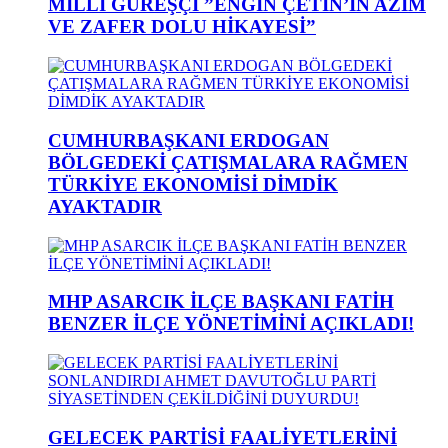
MİLLİ GÜREŞÇİ ”ENGİN ÇETİN’İN AZİM
VE ZAFER DOLU HİKAYESİ”
CUMHURBAŞKANI ERDOGAN
BÖLGEDEKİ ÇATIŞMALARA RAĞMEN
TÜRKİYE EKONOMİSİ DİMDİK
AYAKTADIR
MHP ASARCIK İLÇE BAŞKANI FATİH
BENZER İLÇE YÖNETİMİNİ AÇIKLADI!
GELECEK PARTİSİ FAALİYETLERİNİ