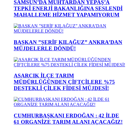
SAMSUN’DA MUHTARDAN YEPAŞ’A
TEPKİ ENERJİ BAKANLIĞINA SESLENDİ
MAHALLEME HİZMET YAPAMIYORUM
BAŞKAN ”ŞERİF KILAĞUZ” ANKRA’DAN
MÜJDELERLE DÖNDÜ!
ASARCIK İLÇE TARIM
MÜDÜRLÜĞÜNDEN ÇİFTÇİLERE %75
DESTEKLİ ÇİLEK FİDESİ MÜJDESİ!
CUMHURBAŞKANI ERDOĞAN : 42 İLDE
61 ORGANİZE TARIM ALANI AÇACAĞIZ!