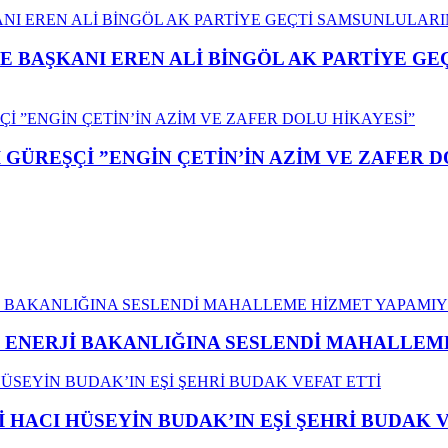
E BAŞKANI EREN ALİ BİNGÖL AK PARTİYE G
GÜREŞÇİ ”ENGİN ÇETİN’İN AZİM VE ZAFER D
İ ENERJİ BAKANLIĞINA SESLENDİ MAHALLE
İ HACI HÜSEYİN BUDAK’IN EŞİ ŞEHRİ BUDAK 