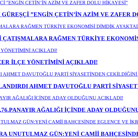
GÜREŞÇİ ”ENGİN ÇETİN’İN AZİM VE ZAFER D
ÇATIŞMALARA RAĞMEN TÜRKİYE EKONOMİSİ
ER İLÇE YÖNETİMİNİ AÇIKLADI!
LANDIRDI AHMET DAVUTOĞLU PARTİ SİYASET
,76.PANAYIR AĞALIĞI İÇİNDE ADAY OLDUĞUNU
A UNUTULMAZ GÜN:YENİ CAMİİ BAHÇESİNDE