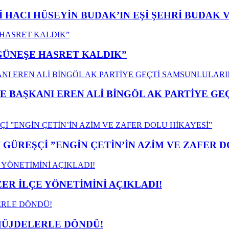
İ HACI HÜSEYİN BUDAK’IN EŞİ ŞEHRİ BUDAK 
”GÜNEŞE HASRET KALDIK”
E BAŞKANI EREN ALİ BİNGÖL AK PARTİYE G
GÜREŞÇİ ”ENGİN ÇETİN’İN AZİM VE ZAFER D
ER İLÇE YÖNETİMİNİ AÇIKLADI!
MÜJDELERLE DÖNDÜ!