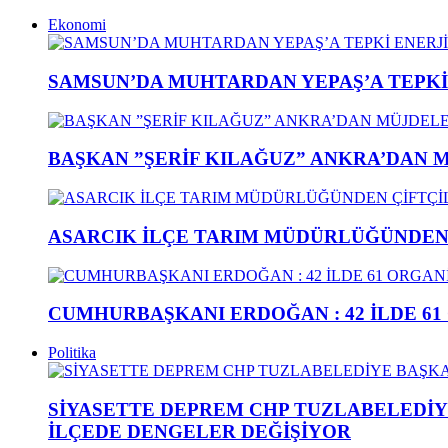
Ekonomi
SAMSUN’DA MUHTARDAN YEPAŞ’A TEPK
BAŞKAN ”ŞERİF KILAĞUZ” ANKRA’DAN 
ASARCIK İLÇE TARIM MÜDÜRLÜĞÜNDEN Ç
CUMHURBAŞKANI ERDOĞAN : 42 İLDE 61
Politika
SİYASETTE DEPREM CHP TUZLABELEDİY
İLÇEDE DENGELER DEĞİŞİYOR