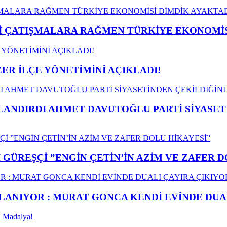
ÇATIŞMALARA RAĞMEN TÜRKİYE EKONOMİSİ
ER İLÇE YÖNETİMİNİ AÇIKLADI!
LANDIRDI AHMET DAVUTOĞLU PARTİ SİYASET
GÜREŞÇİ ”ENGİN ÇETİN’İN AZİM VE ZAFER D
ANIYOR : MURAT GONCA KENDİ EVİNDE DUAL