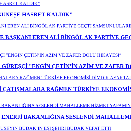
”GÜNEŞE HASRET KALDIK”
E BAŞKANI EREN ALİ BİNGÖL AK PARTİYE G
GÜREŞÇİ ”ENGİN ÇETİN’İN AZİM VE ZAFER D
ÇATIŞMALARA RAĞMEN TÜRKİYE EKONOMİSİ
İ ENERJİ BAKANLIĞINA SESLENDİ MAHALLE