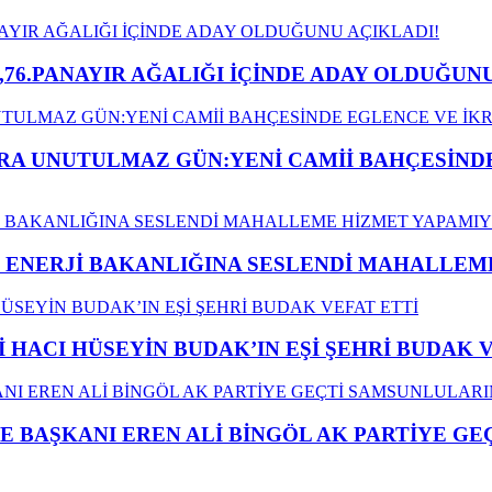
,76.PANAYIR AĞALIĞI İÇİNDE ADAY OLDUĞUNU
A UNUTULMAZ GÜN:YENİ CAMİİ BAHÇESİNDE
İ ENERJİ BAKANLIĞINA SESLENDİ MAHALLE
İ HACI HÜSEYİN BUDAK’IN EŞİ ŞEHRİ BUDAK 
E BAŞKANI EREN ALİ BİNGÖL AK PARTİYE G