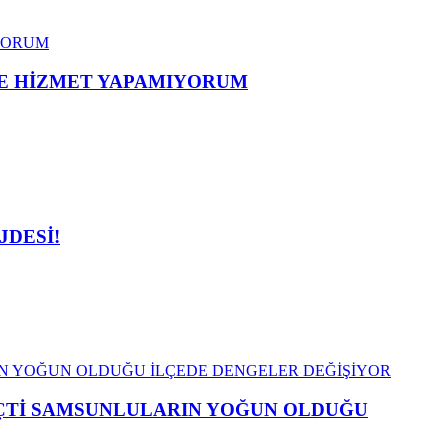
ME HİZMET YAPAMIYORUM
JDESİ!
EÇTİ SAMSUNLULARIN YOĞUN OLDUĞU