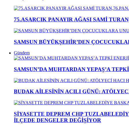
75.ASARCIK PANAYIR AĞASI SAMİ TURAN
SAMSUN BÜYÜKŞEHİR’DEN ÇOCUCUKLAR
Gündem
SAMSUN’DA MUHTARDAN YEPAŞ’A TEPK
BUDAK AİLESİNİN ACILI GÜNÜ: ATÖLYEC
SİYASETTE DEPREM CHP TUZLABELEDİY
İLÇEDE DENGELER DEĞİŞİYOR