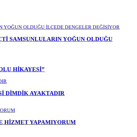
EÇTİ SAMSUNLULARIN YOĞUN OLDUĞU
OLU HİKAYESİ”
 DİMDİK AYAKTADIR
ME HİZMET YAPAMIYORUM