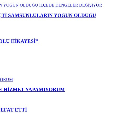
EÇTİ SAMSUNLULARIN YOĞUN OLDUĞU
OLU HİKAYESİ”
ME HİZMET YAPAMIYORUM
VEFAT ETTİ