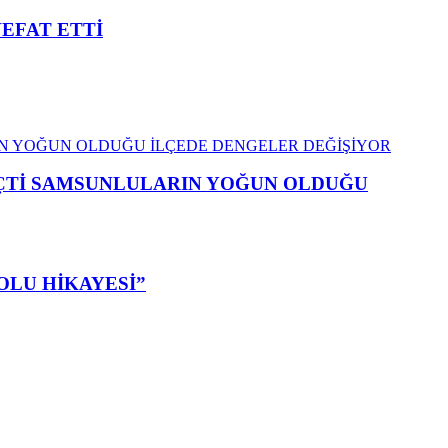
VEFAT ETTİ
EÇTİ SAMSUNLULARIN YOĞUN OLDUĞU
OLU HİKAYESİ”