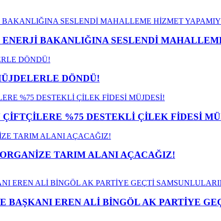
İ ENERJİ BAKANLIĞINA SESLENDİ MAHALLE
MÜJDELERLE DÖNDÜ!
İFTÇİLERE %75 DESTEKLİ ÇİLEK FİDESİ MÜ
 ORGANİZE TARIM ALANI AÇACAĞIZ!
E BAŞKANI EREN ALİ BİNGÖL AK PARTİYE G