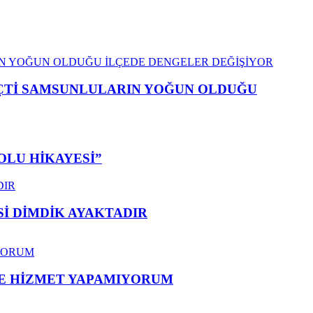
EÇTİ SAMSUNLULARIN YOĞUN OLDUĞU
OLU HİKAYESİ”
 DİMDİK AYAKTADIR
ME HİZMET YAPAMIYORUM