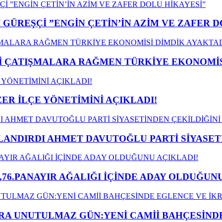
GÜREŞÇİ ”ENGİN ÇETİN’İN AZİM VE ZAFER D
ÇATIŞMALARA RAĞMEN TÜRKİYE EKONOMİSİ
ER İLÇE YÖNETİMİNİ AÇIKLADI!
LANDIRDI AHMET DAVUTOĞLU PARTİ SİYASET
,76.PANAYIR AĞALIĞI İÇİNDE ADAY OLDUĞUNU
A UNUTULMAZ GÜN:YENİ CAMİİ BAHÇESİNDE