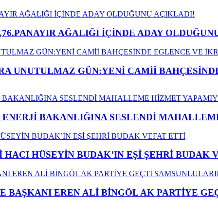
,76.PANAYIR AĞALIĞI İÇİNDE ADAY OLDUĞUNU
A UNUTULMAZ GÜN:YENİ CAMİİ BAHÇESİNDE
İ ENERJİ BAKANLIĞINA SESLENDİ MAHALLE
İ HACI HÜSEYİN BUDAK’IN EŞİ ŞEHRİ BUDAK 
E BAŞKANI EREN ALİ BİNGÖL AK PARTİYE G