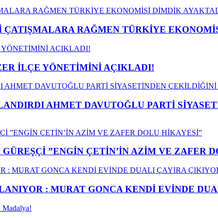
ÇATIŞMALARA RAĞMEN TÜRKİYE EKONOMİSİ
ER İLÇE YÖNETİMİNİ AÇIKLADI!
LANDIRDI AHMET DAVUTOĞLU PARTİ SİYASET
GÜREŞÇİ ”ENGİN ÇETİN’İN AZİM VE ZAFER D
ANIYOR : MURAT GONCA KENDİ EVİNDE DUAL