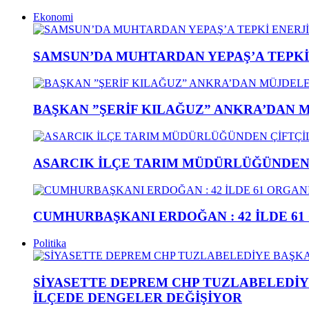
Ekonomi
SAMSUN’DA MUHTARDAN YEPAŞ’A TEPK
BAŞKAN ”ŞERİF KILAĞUZ” ANKRA’DAN 
ASARCIK İLÇE TARIM MÜDÜRLÜĞÜNDEN Ç
CUMHURBAŞKANI ERDOĞAN : 42 İLDE 61
Politika
SİYASETTE DEPREM CHP TUZLABELEDİY
İLÇEDE DENGELER DEĞİŞİYOR