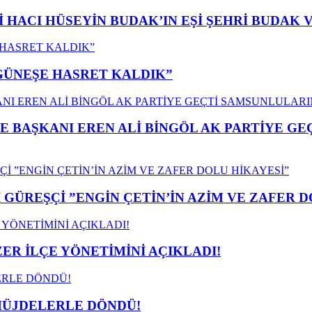
İ HACI HÜSEYİN BUDAK’IN EŞİ ŞEHRİ BUDAK 
”GÜNEŞE HASRET KALDIK”
E BAŞKANI EREN ALİ BİNGÖL AK PARTİYE G
GÜREŞÇİ ”ENGİN ÇETİN’İN AZİM VE ZAFER D
ER İLÇE YÖNETİMİNİ AÇIKLADI!
MÜJDELERLE DÖNDÜ!