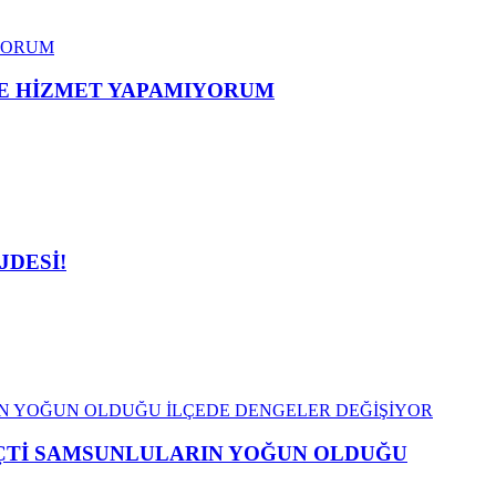
ME HİZMET YAPAMIYORUM
JDESİ!
EÇTİ SAMSUNLULARIN YOĞUN OLDUĞU