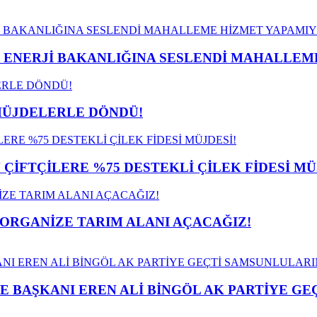
İ ENERJİ BAKANLIĞINA SESLENDİ MAHALLE
MÜJDELERLE DÖNDÜ!
İFTÇİLERE %75 DESTEKLİ ÇİLEK FİDESİ MÜ
 ORGANİZE TARIM ALANI AÇACAĞIZ!
E BAŞKANI EREN ALİ BİNGÖL AK PARTİYE G