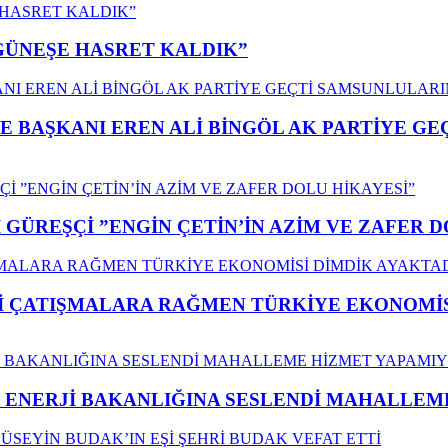
”GÜNEŞE HASRET KALDIK”
E BAŞKANI EREN ALİ BİNGÖL AK PARTİYE G
GÜREŞÇİ ”ENGİN ÇETİN’İN AZİM VE ZAFER D
ÇATIŞMALARA RAĞMEN TÜRKİYE EKONOMİSİ
İ ENERJİ BAKANLIĞINA SESLENDİ MAHALLE