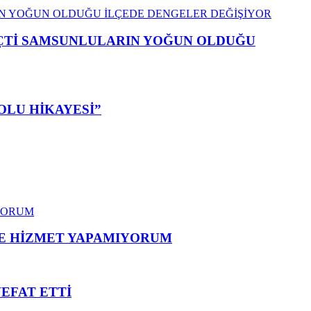
EÇTİ SAMSUNLULARIN YOĞUN OLDUĞU
OLU HİKAYESİ”
ME HİZMET YAPAMIYORUM
VEFAT ETTİ