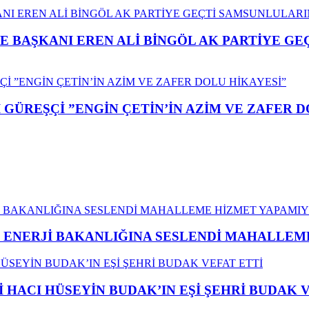
E BAŞKANI EREN ALİ BİNGÖL AK PARTİYE G
GÜREŞÇİ ”ENGİN ÇETİN’İN AZİM VE ZAFER D
İ ENERJİ BAKANLIĞINA SESLENDİ MAHALLE
İ HACI HÜSEYİN BUDAK’IN EŞİ ŞEHRİ BUDAK 