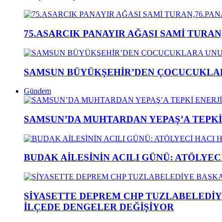
75.ASARCIK PANAYIR AĞASI SAMİ TURAN
SAMSUN BÜYÜKŞEHİR’DEN ÇOCUCUKLAR
Gündem
SAMSUN’DA MUHTARDAN YEPAŞ’A TEPK
BUDAK AİLESİNİN ACILI GÜNÜ: ATÖLYEC
SİYASETTE DEPREM CHP TUZLABELEDİY
İLÇEDE DENGELER DEĞİŞİYOR