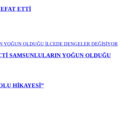
VEFAT ETTİ
EÇTİ SAMSUNLULARIN YOĞUN OLDUĞU
OLU HİKAYESİ”