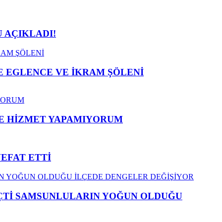
 AÇIKLADI!
 EGLENCE VE İKRAM ŞÖLENİ
ME HİZMET YAPAMIYORUM
VEFAT ETTİ
EÇTİ SAMSUNLULARIN YOĞUN OLDUĞU