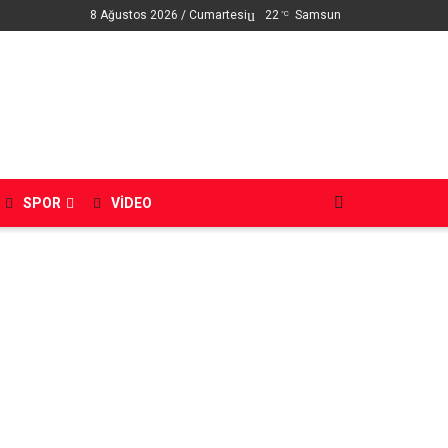
8 Ağustos 2026 / Cumartesi
22
Samsun
°C
SPOR
VIDEO