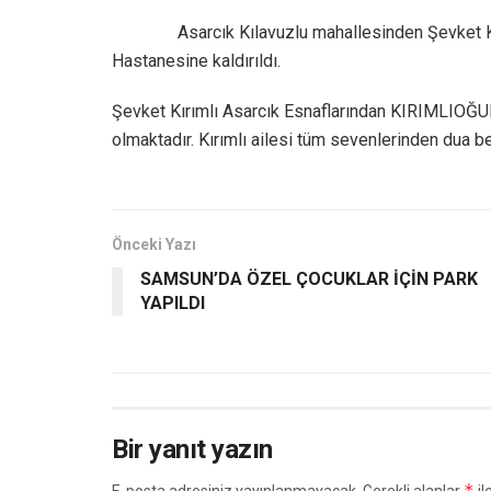
Asarcık Kılavuzlu mahallesinden Şevket K
Hastanesine kaldırıldı.
Şevket Kırımlı Asarcık Esnaflarından KIRIMLIOĞU
olmaktadır. Kırımlı ailesi tüm sevenlerinden dua be
Önceki Yazı
SAMSUN’DA ÖZEL ÇOCUKLAR İÇİN PARK
YAPILDI
Bir yanıt yazın
*
E-posta adresiniz yayınlanmayacak.
Gerekli alanlar
il