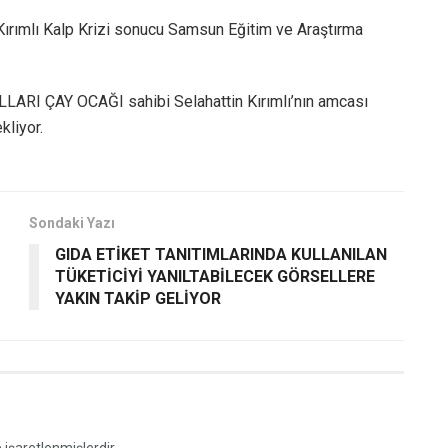
ırımlı Kalp Krizi sonucu Samsun Eğitim ve Araştırma
LLARI ÇAY OCAĞI sahibi Selahattin Kırımlı’nın amcası
kliyor.
Sondaki Yazı
GIDA ETİKET TANITIMLARINDA KULLANILAN
TÜKETİCİYİ YANILTABİLECEK GÖRSELLERE
YAKIN TAKİP GELİYOR
e işaretlenmişlerdir