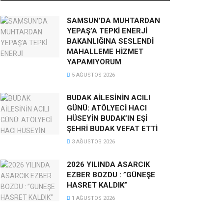
SAMSUN’DA MUHTARDAN
YEPAŞ’A TEPKİ ENERJİ
BAKANLIĞINA SESLENDİ
MAHALLEME HİZMET
YAPAMIYORUM
5 AĞUSTOS 2026
BUDAK AİLESİNİN ACILI
GÜNÜ: ATÖLYECİ HACI
HÜSEYİN BUDAK’IN EŞİ
ŞEHRİ BUDAK VEFAT ETTİ
3 AĞUSTOS 2026
2026 YILINDA ASARCIK
EZBER BOZDU : ”GÜNEŞE
HASRET KALDIK”
1 AĞUSTOS 2026