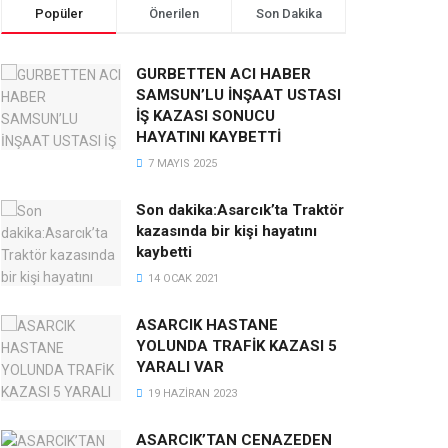
Popüler
Önerilen
Son Dakika
GURBETTEN ACI HABER
SAMSUN’LU İNŞAAT USTASI
İŞ KAZASI SONUCU
HAYATINI KAYBETTİ
7 MAYIS 2025
Son dakika:Asarcık’ta Traktör
kazasında bir kişi hayatını
kaybetti
14 OCAK 2021
ASARCIK HASTANE
YOLUNDA TRAFİK KAZASI 5
YARALI VAR
19 HAZIRAN 2023
ASARCIK’TAN CENAZEDEN