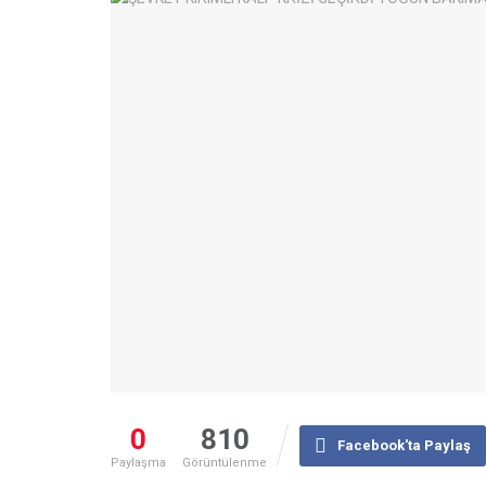
0
810
Facebook'ta Paylaş
Paylaşma
Görüntülenme