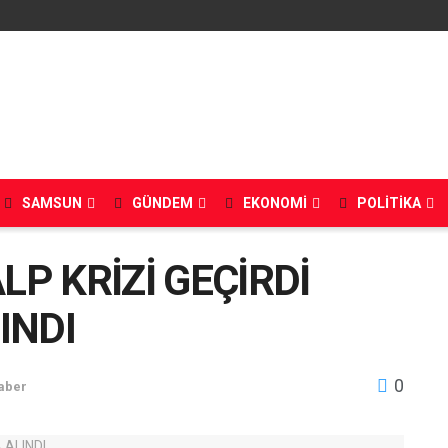
SAMSUN
GÜNDEM
EKONOMI
POLITIKA
LP KRİZİ GEÇİRDİ
INDI
0
aber