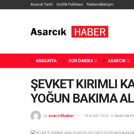
Asarcık Tarihi
Gizlilik Politikası
Reklam&İletişim
ANASAYFA
SON DAKIKA
ASARCIK
ŞEVKET KIRIMLI KA
YOĞUN BAKIMA AL
by
asarcikhaber
18 Aralık 2024
in
Asarcık H