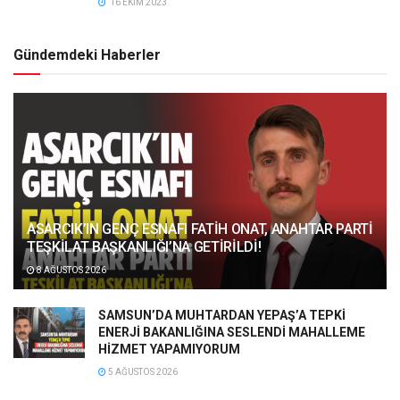
16 EKIM 2023
Gündemdeki Haberler
ASARCIK’IN GENÇ ESNAFI FATİH ONAT, ANAHTAR PARTİ
TEŞKİLAT BAŞKANLIĞI’NA GETİRİLDİ!
8 AĞUSTOS 2026
SAMSUN’DA MUHTARDAN YEPAŞ’A TEPKİ
ENERJİ BAKANLIĞINA SESLENDİ MAHALLEME
HİZMET YAPAMIYORUM
5 AĞUSTOS 2026