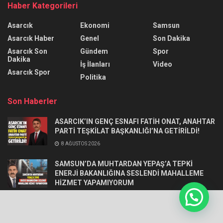
Haber Kategorileri
Asarcık
Ekonomi
Samsun
Asarcık Haber
Genel
Son Dakika
Asarcık Son
Gündem
Spor
Dakika
İş İlanları
Video
Asarcık Spor
Politika
Son Haberler
ASARCIK’IN GENÇ ESNAFI FATİH ONAT, ANAHTAR
PARTİ TEŞKİLAT BAŞKANLIĞI’NA GETİRİLDİ!
8 AĞUSTOS 2026
SAMSUN’DA MUHTARDAN YEPAŞ’A TEPKİ
ENERJİ BAKANLIĞINA SESLENDİ MAHALLEME
HİZMET YAPAMIYORUM
5 AĞUSTOS 2026