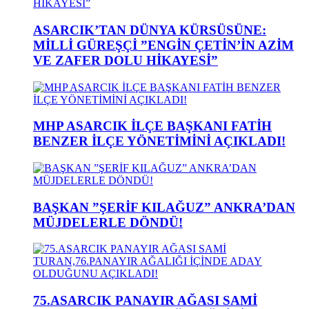
ASARCIK’TAN DÜNYA KÜRSÜSÜNE:
MİLLİ GÜREŞÇİ ”ENGİN ÇETİN’İN AZİM
VE ZAFER DOLU HİKAYESİ”
MHP ASARCIK İLÇE BAŞKANI FATİH
BENZER İLÇE YÖNETİMİNİ AÇIKLADI!
BAŞKAN ”ŞERİF KILAĞUZ” ANKRA’DAN
MÜJDELERLE DÖNDÜ!
75.ASARCIK PANAYIR AĞASI SAMİ