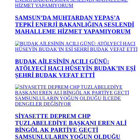
SAMSUN’DA MUHTARDAN YEPAŞ’A
TEPKİ ENERJİ BAKANLIĞINA SESLENDİ
MAHALLEME HİZMET YAPAMIYORUM
BUDAK AİLESİNİN ACILI GÜNÜ:
ATÖLYECİ HACI HÜSEYİN BUDAK’IN EŞİ
ŞEHRİ BUDAK VEFAT ETTİ
SİYASETTE DEPREM CHP
TUZLABELEDİYE BAŞKANI EREN ALİ
BİNGÖL AK PARTİYE GEÇTİ
SAMSUNLULARIN YOĞUN OLDUĞU