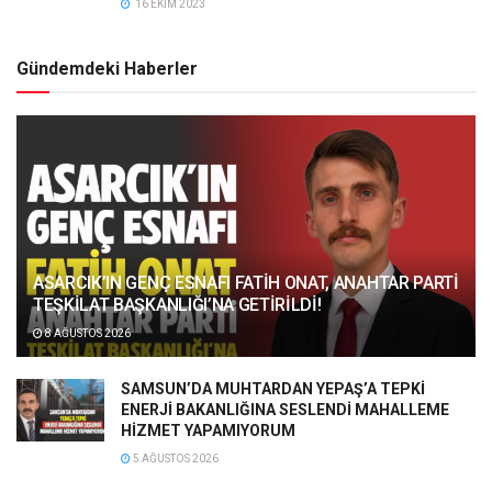
16 EKIM 2023
Gündemdeki Haberler
ASARCIK’IN GENÇ ESNAFI FATİH ONAT, ANAHTAR PARTİ
TEŞKİLAT BAŞKANLIĞI’NA GETİRİLDİ!
8 AĞUSTOS 2026
SAMSUN’DA MUHTARDAN YEPAŞ’A TEPKİ
ENERJİ BAKANLIĞINA SESLENDİ MAHALLEME
HİZMET YAPAMIYORUM
5 AĞUSTOS 2026