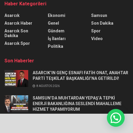
Haber Kategorileri
Asarcık
Ekonomi
Samsun
Asarcık Haber
Genel
Son Dakika
Asarcık Son
Gündem
Spor
Dakika
İş İlanları
Video
Asarcık Spor
Politika
Son Haberler
ASARCIK’IN GENÇ ESNAFI FATİH ONAT, ANAHTAR
PARTİ TEŞKİLAT BAŞKANLIĞI’NA GETİRİLDİ!
8 AĞUSTOS 2026
SAMSUN’DA MUHTARDAN YEPAŞ’A TEPKİ
ENERJİ BAKANLIĞINA SESLENDİ MAHALLEME
HİZMET YAPAMIYORUM
5 AĞUSTOS 2026