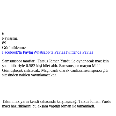
6
Paylaşma
89
Görüntülenme
Facebook'ta Paylaş
Whatsapp'ta Paylaş
Twitter'da Paylaş
Samsunspor taraftarı, Tarsus İdman Yurdu ile oynanacak maç için
şuan itibariyle 6.582 kişi bilet aldı. Samsunspor maçını Melih
Gümüşbıçak anlatacak. Maçı canlı olarak canli.samsunspor.org.tr
sitesinden naklen yayınlanacaktır.
Takımımız yarın kendi sahasında karşılaşacağı Tarsus İdman Yurdu
maçı hazırlıklarını bu akşam yaptığı idman ile tamamladı.