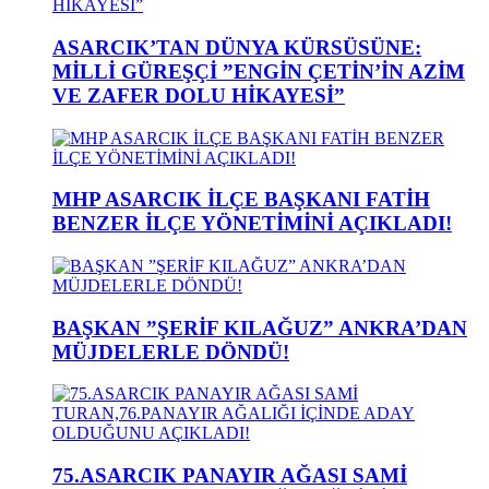
ASARCIK’TAN DÜNYA KÜRSÜSÜNE:
MİLLİ GÜREŞÇİ ”ENGİN ÇETİN’İN AZİM
VE ZAFER DOLU HİKAYESİ”
MHP ASARCIK İLÇE BAŞKANI FATİH
BENZER İLÇE YÖNETİMİNİ AÇIKLADI!
BAŞKAN ”ŞERİF KILAĞUZ” ANKRA’DAN
MÜJDELERLE DÖNDÜ!
75.ASARCIK PANAYIR AĞASI SAMİ