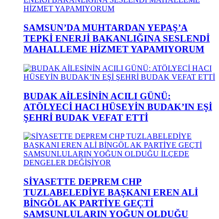
SAMSUN’DA MUHTARDAN YEPAŞ’A
TEPKİ ENERJİ BAKANLIĞINA SESLENDİ
MAHALLEME HİZMET YAPAMIYORUM
BUDAK AİLESİNİN ACILI GÜNÜ:
ATÖLYECİ HACI HÜSEYİN BUDAK’IN EŞİ
ŞEHRİ BUDAK VEFAT ETTİ
SİYASETTE DEPREM CHP
TUZLABELEDİYE BAŞKANI EREN ALİ
BİNGÖL AK PARTİYE GEÇTİ
SAMSUNLULARIN YOĞUN OLDUĞU