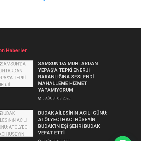
on Haberler
SAMSUN’DA MUHTARDAN
YEPAŞ’A TEPKİ ENERJİ
BAKANLIĞINA SESLENDİ
MAHALLEME HİZMET
YAPAMIYORUM
5 AĞUSTOS 2026
BUDAK AİLESİNİN ACILI GÜNÜ:
ATÖLYECİ HACI HÜSEYİN
BUDAK’IN EŞİ ŞEHRİ BUDAK
VEFAT ETTİ