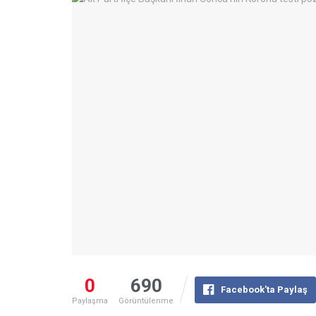
0
690
Facebook'ta Paylaş
Paylaşma
Görüntülenme