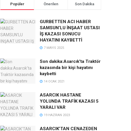
Popüler
Önerilen
Son Dakika
GURBETTEN ACI HABER
SAMSUN’LU İNŞAAT USTASI
İŞ KAZASI SONUCU
HAYATINI KAYBETTİ
7 MAYIS 2025
Son dakika:Asarcık’ta Traktör
kazasında bir kişi hayatını
kaybetti
14 OCAK 2021
ASARCIK HASTANE
YOLUNDA TRAFİK KAZASI 5
YARALI VAR
19 HAZIRAN 2023
ASARCIK’TAN CENAZEDEN