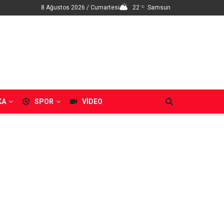
8 Ağustos 2026 / Cumartesi
22
Samsun
°C
KA
SPOR
VIDEO