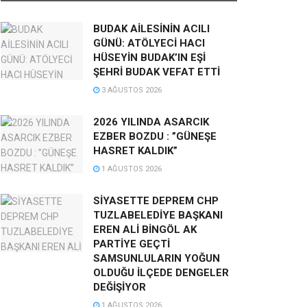
BUDAK AİLESİNİN ACILI
GÜNÜ: ATÖLYECİ HACI
HÜSEYİN BUDAK’IN EŞİ
ŞEHRİ BUDAK VEFAT ETTİ
3 AĞUSTOS 2026
2026 YILINDA ASARCIK
EZBER BOZDU : ”GÜNEŞE
HASRET KALDIK”
1 AĞUSTOS 2026
SİYASETTE DEPREM CHP
TUZLABELEDİYE BAŞKANI
EREN ALİ BİNGÖL AK
PARTİYE GEÇTİ
SAMSUNLULARIN YOĞUN
OLDUĞU İLÇEDE DENGELER
DEĞİŞİYOR
1 AĞUSTOS 2026