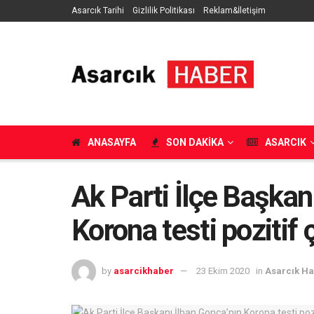
Asarcık Tarihi
Gizlilik Politikası
Reklam&İletişim
ANASAYFA
SON DAKIKA
ASARCIK
Ak Parti İlçe Başkan
Korona testi pozitif ç
by
asarcikhaber
23 Ekim 2020
in
Asarcık H