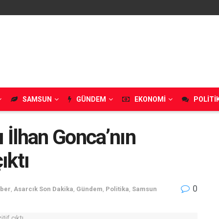
SAMSUN
GÜNDEM
EKONOMI
POLITI
ı İlhan Gonca’nın
ıktı
0
aber
,
Asarcık Son Dakika
,
Gündem
,
Politika
,
Samsun