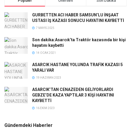
Popüler
Önerilen
Son Dakika
GURBETTEN ACI HABER SAMSUN’LU İNŞAAT
USTASI İŞ KAZASI SONUCU HAYATINI KAYBETTİ
7 MAYIS 2025
Son dakika:Asarcık’ta Traktör kazasında bir kişi
hayatını kaybetti
14 OCAK 2021
ASARCIK HASTANE YOLUNDA TRAFİK KAZASI 5
YARALI VAR
19 HAZIRAN 2023
ASARCIK’TAN CENAZEDEN GELİYORLARDI
GEBZE’DE KAZA YAPTILAR 3 KİŞİ HAYATINI
KAYBETTİ
16 EKIM 2023
Gündemdeki Haberler