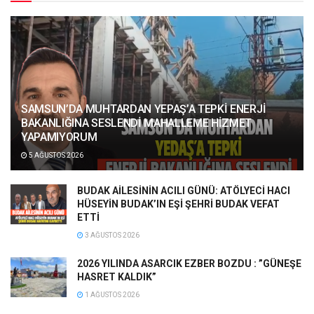
SAMSUN’DA MUHTARDAN YEPAŞ’A TEPKİ ENERJİ
BAKANLIĞINA SESLENDİ MAHALLEME HİZMET
YAPAMIYORUM
5 AĞUSTOS 2026
BUDAK AİLESİNİN ACILI GÜNÜ: ATÖLYECİ HACI
HÜSEYİN BUDAK’IN EŞİ ŞEHRİ BUDAK VEFAT
ETTİ
3 AĞUSTOS 2026
2026 YILINDA ASARCIK EZBER BOZDU : ”GÜNEŞE
HASRET KALDIK”
1 AĞUSTOS 2026