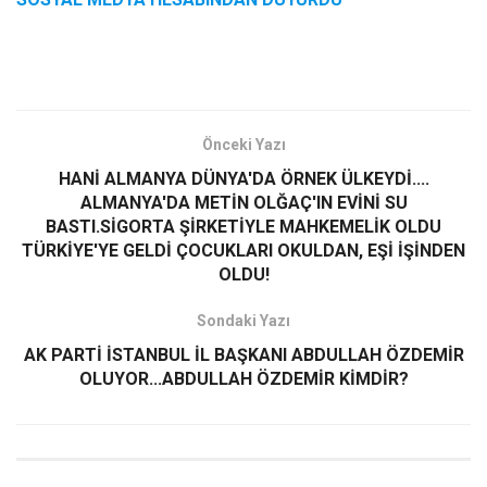
Önceki Yazı
HANİ ALMANYA DÜNYA'DA ÖRNEK ÜLKEYDİ....
ALMANYA'DA METİN OLĞAÇ'IN EVİNİ SU
BASTI.SİGORTA ŞİRKETİYLE MAHKEMELİK OLDU
TÜRKİYE'YE GELDİ ÇOCUKLARI OKULDAN, EŞİ İŞİNDEN
OLDU!
Sondaki Yazı
AK PARTİ İSTANBUL İL BAŞKANI ABDULLAH ÖZDEMİR
OLUYOR...ABDULLAH ÖZDEMİR KİMDİR?