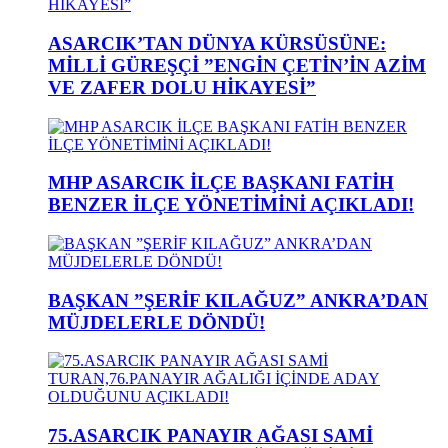
ASARCIK’TAN DÜNYA KÜRSÜSÜNE:
MİLLİ GÜREŞÇİ ”ENGİN ÇETİN’İN AZİM
VE ZAFER DOLU HİKAYESİ”
MHP ASARCIK İLÇE BAŞKANI FATİH
BENZER İLÇE YÖNETİMİNİ AÇIKLADI!
BAŞKAN ”ŞERİF KILAĞUZ” ANKRA’DAN
MÜJDELERLE DÖNDÜ!
75.ASARCIK PANAYIR AĞASI SAMİ