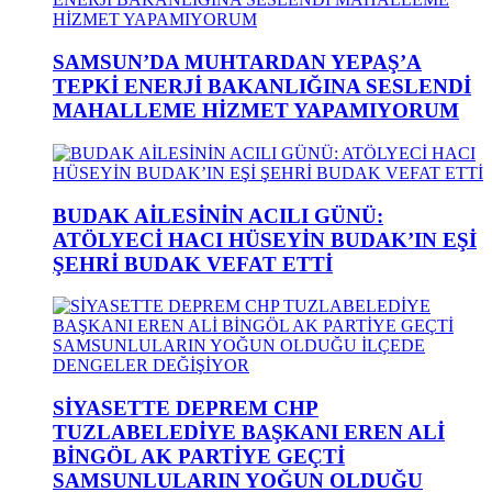
SAMSUN’DA MUHTARDAN YEPAŞ’A
TEPKİ ENERJİ BAKANLIĞINA SESLENDİ
MAHALLEME HİZMET YAPAMIYORUM
BUDAK AİLESİNİN ACILI GÜNÜ:
ATÖLYECİ HACI HÜSEYİN BUDAK’IN EŞİ
ŞEHRİ BUDAK VEFAT ETTİ
SİYASETTE DEPREM CHP
TUZLABELEDİYE BAŞKANI EREN ALİ
BİNGÖL AK PARTİYE GEÇTİ
SAMSUNLULARIN YOĞUN OLDUĞU