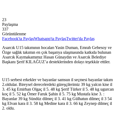
23
Paylaşma
337
Görüntülenme
Facebook'ta Paylaş
Whatsapp'ta Paylaş
Twitter'da Paylaş
Asarcık U15 takımının hocaları Yasin Duman, Emrah Gebesoy ve
Özge sağlık takımın en çok başarıya ulaşmasında katkıda bulunan
Asarcık Kaymakamımız Hasan Günaydın ve Asarcık Belediye
Başkanı Şerif KILAĞUZ’a desteklerinden dolayı teşekkür ettiler.
U15 serbest erkekler ve bayanlar samsun il seçmesi bayanlar takım
2.oldular. Bireysel derecelerdeki güreşçilerimiz 39 kg yalcın kise il
3. 45 kg Emirhan Olgaç il 5. 48 kg Şerif Türker il 5. 48 kg ugurcan
koç il 5. 52 kg Ömer Faruk Şahin il 5. 75 kg Mustafa kise 3. :
Bayanlar 39 kg Sündüz dilmeç il 3. 41 kg Gülhatun dilmeç il 3 54
kg Elvan kara il 3. 58 kg Medine kara il 3. 66 kg Zeynep dilmeç il
2. oldu.