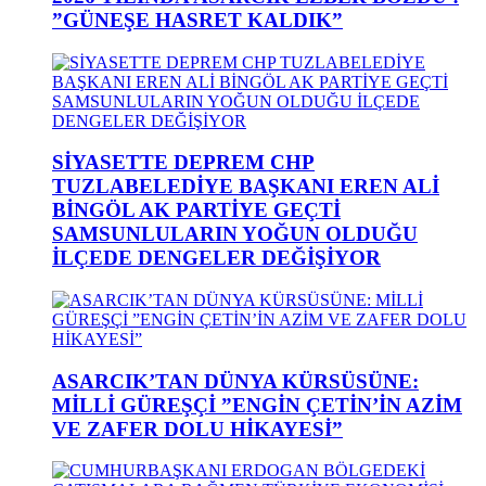
”GÜNEŞE HASRET KALDIK”
SİYASETTE DEPREM CHP
TUZLABELEDİYE BAŞKANI EREN ALİ
BİNGÖL AK PARTİYE GEÇTİ
SAMSUNLULARIN YOĞUN OLDUĞU
İLÇEDE DENGELER DEĞİŞİYOR
ASARCIK’TAN DÜNYA KÜRSÜSÜNE:
MİLLİ GÜREŞÇİ ”ENGİN ÇETİN’İN AZİM
VE ZAFER DOLU HİKAYESİ”