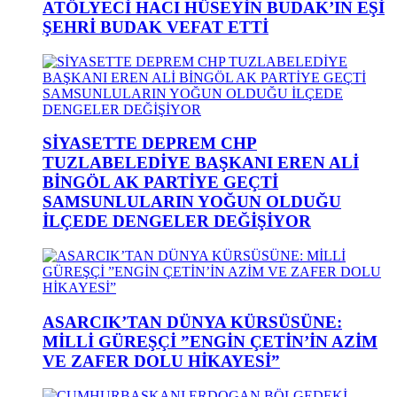
ATÖLYECİ HACI HÜSEYİN BUDAK’IN EŞİ
ŞEHRİ BUDAK VEFAT ETTİ
SİYASETTE DEPREM CHP
TUZLABELEDİYE BAŞKANI EREN ALİ
BİNGÖL AK PARTİYE GEÇTİ
SAMSUNLULARIN YOĞUN OLDUĞU
İLÇEDE DENGELER DEĞİŞİYOR
ASARCIK’TAN DÜNYA KÜRSÜSÜNE:
MİLLİ GÜREŞÇİ ”ENGİN ÇETİN’İN AZİM
VE ZAFER DOLU HİKAYESİ”