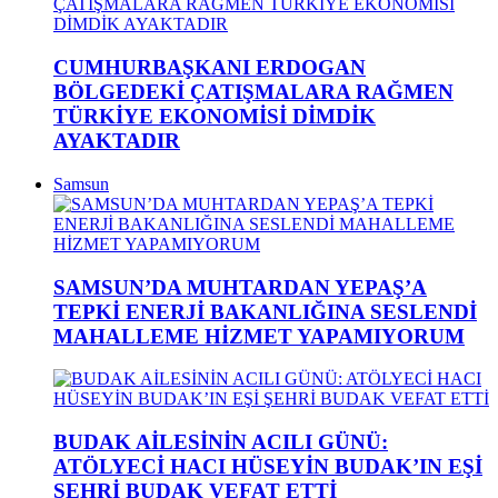
CUMHURBAŞKANI ERDOGAN
BÖLGEDEKİ ÇATIŞMALARA RAĞMEN
TÜRKİYE EKONOMİSİ DİMDİK
AYAKTADIR
Samsun
SAMSUN’DA MUHTARDAN YEPAŞ’A
TEPKİ ENERJİ BAKANLIĞINA SESLENDİ
MAHALLEME HİZMET YAPAMIYORUM
BUDAK AİLESİNİN ACILI GÜNÜ:
ATÖLYECİ HACI HÜSEYİN BUDAK’IN EŞİ
ŞEHRİ BUDAK VEFAT ETTİ