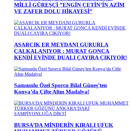
MİLLİ GÜREŞÇİ ”ENGİN ÇETİN’İN AZİM
VE ZAFER DOLU HİKAYESİ”
ASARCIK ER MEYDANI GURURLA
ÇALKALANIYOR : MURAT GONCA
KENDİ EVİNDE DUALI ÇAYIRA ÇIKIYOR!
Samsunlu Özel Sporcu Bilal Güneş’ten
Konya’da Çifte Altın Madalya!
BURSA’DA MİNDERİN KIRALI UFUK