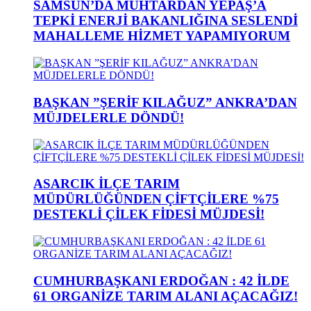
SAMSUN’DA MUHTARDAN YEPAŞ’A
TEPKİ ENERJİ BAKANLIĞINA SESLENDİ
MAHALLEME HİZMET YAPAMIYORUM
BAŞKAN ”ŞERİF KILAĞUZ” ANKRA’DAN
MÜJDELERLE DÖNDÜ!
ASARCIK İLÇE TARIM
MÜDÜRLÜĞÜNDEN ÇİFTÇİLERE %75
DESTEKLİ ÇİLEK FİDESİ MÜJDESİ!
CUMHURBAŞKANI ERDOĞAN : 42 İLDE
61 ORGANİZE TARIM ALANI AÇACAĞIZ!