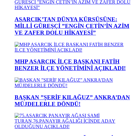
ASARCIK’TAN DÜNYA KÜRSÜSÜNE:
MİLLİ GÜREŞÇİ ”ENGİN ÇETİN’İN AZİM
VE ZAFER DOLU HİKAYESİ”
MHP ASARCIK İLÇE BAŞKANI FATİH
BENZER İLÇE YÖNETİMİNİ AÇIKLADI!
BAŞKAN ”ŞERİF KILAĞUZ” ANKRA’DAN
MÜJDELERLE DÖNDÜ!